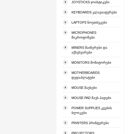
JOYSTICKS ᲯᲝᲘᲡᲢᲘᲙᲔᲑᲘ
KEYBOARDS ᲙᲚᲐᲕᲘᲐᲢᲣᲠᲔᲑᲘ
LAPTOPS ᲜᲝᲣᲗᲑᲣᲙᲔᲑᲘ
MICROPHONES
ᲛᲘᲙᲠᲝᲤᲝᲜᲔᲑᲘ
MINERS ᲛᲐᲘᲜᲔᲠᲔᲑᲘ ᲓᲐ
ᲐᲥᲡᲔᲡᲣᲐᲠᲔᲑᲘ
MONITORS ᲛᲝᲜᲘᲢᲝᲠᲔᲑᲘ
MOTHERBOARDS
ᲓᲔᲓᲐᲞᲚᲐᲢᲔᲑᲘ
MOUSE ᲛᲐᲣᲡᲔᲑᲘ
MOUSE PAD ᲛᲐᲣᲡ ᲞᲐᲓᲔᲑᲘ
POWER SUPPLIES ᲙᲕᲔᲑᲘᲡ
ᲑᲚᲝᲙᲔᲑᲘ
PRINTERS ᲞᲠᲘᲜᲢᲔᲠᲔᲑᲘ
PROJECTORS