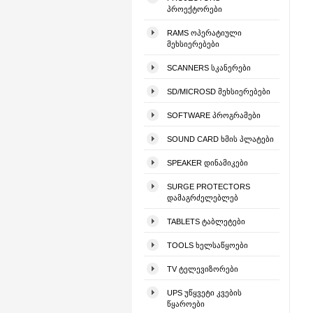
ᲞᲠᲝᲔᲥᲢᲝᲠᲔᲑᲘ
RAMS ᲝᲞᲔᲠᲐᲢᲘᲣᲚᲘ
ᲛᲔᲮᲡᲘᲔᲠᲔᲑᲔᲑᲘ
SCANNERS ᲡᲙᲐᲜᲔᲠᲔᲑᲘ
SD/MICROSD ᲛᲔᲮᲡᲘᲔᲠᲔᲑᲔᲑᲘ
SOFTWARE ᲞᲠᲝᲒᲠᲐᲛᲔᲑᲘ
SOUND CARD ᲮᲛᲘᲡ ᲞᲚᲐᲢᲔᲑᲘ
SPEAKER ᲓᲘᲜᲐᲛᲘᲙᲔᲑᲘ
SURGE PROTECTORS
ᲓᲐᲛᲐᲒᲠᲫᲔᲚᲔᲑᲚᲔᲑ
TABLETS ᲢᲐᲑᲚᲔᲢᲔᲑᲘ
TOOLS ᲮᲔᲚᲡᲐᲬᲧᲝᲔᲑᲘ
TV ᲢᲔᲚᲔᲕᲘᲖᲝᲠᲔᲑᲘ
UPS ᲣᲬᲧᲕᲔᲢᲘ ᲙᲕᲔᲑᲘᲡ
ᲬᲧᲐᲠᲝᲔᲑᲘ