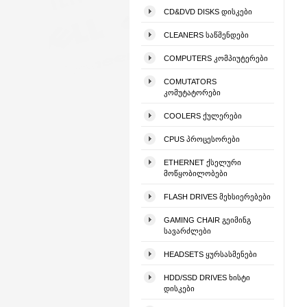
CD&DVD DISKS ᲓᲘᲡᲙᲔᲑᲘ
CLEANERS ᲡᲐᲬᲛᲔᲜᲓᲔᲑᲘ
COMPUTERS ᲙᲝᲛᲞᲘᲣᲢᲔᲠᲔᲑᲘ
COMUTATORS
ᲙᲝᲛᲣᲢᲐᲢᲝᲠᲔᲑᲘ
COOLERS ᲥᲣᲚᲔᲠᲔᲑᲘ
CPUS ᲞᲠᲝᲪᲔᲡᲝᲠᲔᲑᲘ
ETHERNET ᲥᲡᲔᲚᲣᲠᲘ
ᲛᲝᲬᲧᲝᲑᲘᲚᲝᲑᲔᲑᲘ
FLASH DRIVES ᲛᲔᲮᲡᲘᲔᲠᲔᲑᲔᲑᲘ
GAMING CHAIR ᲒᲔᲘᲛᲘᲜᲒ
ᲡᲐᲕᲐᲠᲫᲚᲔᲑᲘ
HEADSETS ᲧᲣᲠᲡᲐᲡᲛᲔᲜᲔᲑᲘ
HDD/SSD DRIVES ᲮᲘᲡᲢᲘ
ᲓᲘᲡᲙᲔᲑᲘ