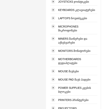
JOYSTICKS ᲯᲝᲘᲡᲢᲘᲙᲔᲑᲘ
KEYBOARDS ᲙᲚᲐᲕᲘᲐᲢᲣᲠᲔᲑᲘ
LAPTOPS ᲜᲝᲣᲗᲑᲣᲙᲔᲑᲘ
MICROPHONES
ᲛᲘᲙᲠᲝᲤᲝᲜᲔᲑᲘ
MINERS ᲛᲐᲘᲜᲔᲠᲔᲑᲘ ᲓᲐ
ᲐᲥᲡᲔᲡᲣᲐᲠᲔᲑᲘ
MONITORS ᲛᲝᲜᲘᲢᲝᲠᲔᲑᲘ
MOTHERBOARDS
ᲓᲔᲓᲐᲞᲚᲐᲢᲔᲑᲘ
MOUSE ᲛᲐᲣᲡᲔᲑᲘ
MOUSE PAD ᲛᲐᲣᲡ ᲞᲐᲓᲔᲑᲘ
POWER SUPPLIES ᲙᲕᲔᲑᲘᲡ
ᲑᲚᲝᲙᲔᲑᲘ
PRINTERS ᲞᲠᲘᲜᲢᲔᲠᲔᲑᲘ
PROJECTORS