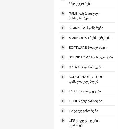
ᲞᲠᲝᲔᲥᲢᲝᲠᲔᲑᲘ
RAMS ᲝᲞᲔᲠᲐᲢᲘᲣᲚᲘ
ᲛᲔᲮᲡᲘᲔᲠᲔᲑᲔᲑᲘ
SCANNERS ᲡᲙᲐᲜᲔᲠᲔᲑᲘ
SD/MICROSD ᲛᲔᲮᲡᲘᲔᲠᲔᲑᲔᲑᲘ
SOFTWARE ᲞᲠᲝᲒᲠᲐᲛᲔᲑᲘ
SOUND CARD ᲮᲛᲘᲡ ᲞᲚᲐᲢᲔᲑᲘ
SPEAKER ᲓᲘᲜᲐᲛᲘᲙᲔᲑᲘ
SURGE PROTECTORS
ᲓᲐᲛᲐᲒᲠᲫᲔᲚᲔᲑᲚᲔᲑ
TABLETS ᲢᲐᲑᲚᲔᲢᲔᲑᲘ
TOOLS ᲮᲔᲚᲡᲐᲬᲧᲝᲔᲑᲘ
TV ᲢᲔᲚᲔᲕᲘᲖᲝᲠᲔᲑᲘ
UPS ᲣᲬᲧᲕᲔᲢᲘ ᲙᲕᲔᲑᲘᲡ
ᲬᲧᲐᲠᲝᲔᲑᲘ