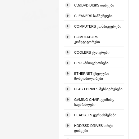
CD&DVD DISKS ᲓᲘᲡᲙᲔᲑᲘ
CLEANERS ᲡᲐᲬᲛᲔᲜᲓᲔᲑᲘ
COMPUTERS ᲙᲝᲛᲞᲘᲣᲢᲔᲠᲔᲑᲘ
COMUTATORS
ᲙᲝᲛᲣᲢᲐᲢᲝᲠᲔᲑᲘ
COOLERS ᲥᲣᲚᲔᲠᲔᲑᲘ
CPUS ᲞᲠᲝᲪᲔᲡᲝᲠᲔᲑᲘ
ETHERNET ᲥᲡᲔᲚᲣᲠᲘ
ᲛᲝᲬᲧᲝᲑᲘᲚᲝᲑᲔᲑᲘ
FLASH DRIVES ᲛᲔᲮᲡᲘᲔᲠᲔᲑᲔᲑᲘ
GAMING CHAIR ᲒᲔᲘᲛᲘᲜᲒ
ᲡᲐᲕᲐᲠᲫᲚᲔᲑᲘ
HEADSETS ᲧᲣᲠᲡᲐᲡᲛᲔᲜᲔᲑᲘ
HDD/SSD DRIVES ᲮᲘᲡᲢᲘ
ᲓᲘᲡᲙᲔᲑᲘ