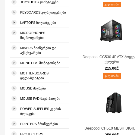
JOYSTICKS ᲯᲝᲘᲡᲢᲘᲙᲔᲑᲘ
ᲙᲐᲚᲐᲗᲐᲨᲘ
KEYBOARDS ᲙᲚᲐᲕᲘᲐᲢᲣᲠᲔᲑᲘ
LAPTOPS ᲜᲝᲣᲗᲑᲣᲙᲔᲑᲘ
MICROPHONES
ᲛᲘᲙᲠᲝᲤᲝᲜᲔᲑᲘ
MINERS ᲛᲐᲘᲜᲔᲠᲔᲑᲘ ᲓᲐ
ᲐᲥᲡᲔᲡᲣᲐᲠᲔᲑᲘ
Deepcool CG530 4F ATX მოყვე
ქულერი
MONITORS ᲛᲝᲜᲘᲢᲝᲠᲔᲑᲘ
215.00
₾
MOTHERBOARDS
ᲙᲐᲚᲐᲗᲐᲨᲘ
ᲓᲔᲓᲐᲞᲚᲐᲢᲔᲑᲘ
MOUSE ᲛᲐᲣᲡᲔᲑᲘ
MOUSE PAD ᲛᲐᲣᲡ ᲞᲐᲓᲔᲑᲘ
POWER SUPPLIES ᲙᲕᲔᲑᲘᲡ
ᲑᲚᲝᲙᲔᲑᲘ
PRINTERS ᲞᲠᲘᲜᲢᲔᲠᲔᲑᲘ
Deepcool CH510 MESH DIGI
PROJECTORS