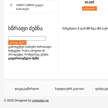
95.00
₾
VIDEO CARDS ᲕᲘᲓᲔᲝ
ᲙᲐᲚᲐᲗᲐᲨᲘ
ᲑᲐᲠᲐᲗᲔᲑᲘ
სწრაფი ძებნა
ნაჩვენებია
1
-დან
20
-მდე (
41
საქ
ᲡᲬᲠᲐᲤᲘ ᲫᲔᲑᲜᲐ
გამოიყენეთ საძიებო ძირითადი
სიტყვები, რათა იპოვოთ ის
პროდუქტი, რომელსაც ეძებთ.
გაფართოებული ძებნა
დაგვიკავშირდით
საყიდლების კალათა
ფასდაკლ
© 2026 Designed by
computex.ge