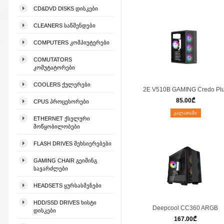
CD&DVD DISKS ᲓᲘᲡᲙᲔᲑᲘ
CLEANERS ᲡᲐᲬᲛᲔᲜᲓᲔᲑᲘ
COMPUTERS ᲙᲝᲛᲞᲘᲣᲢᲔᲠᲔᲑᲘ
COMUTATORS
ᲙᲝᲛᲣᲢᲐᲢᲝᲠᲔᲑᲘ
COOLERS ᲥᲣᲚᲔᲠᲔᲑᲘ
2E V510B GAMING Credo Pl
85.00
₾
CPUS ᲞᲠᲝᲪᲔᲡᲝᲠᲔᲑᲘ
ᲙᲐᲚᲐᲗᲐᲨᲘ
ETHERNET ᲥᲡᲔᲚᲣᲠᲘ
ᲛᲝᲬᲧᲝᲑᲘᲚᲝᲑᲔᲑᲘ
FLASH DRIVES ᲛᲔᲮᲡᲘᲔᲠᲔᲑᲔᲑᲘ
GAMING CHAIR ᲒᲔᲘᲛᲘᲜᲒ
ᲡᲐᲕᲐᲠᲫᲚᲔᲑᲘ
HEADSETS ᲧᲣᲠᲡᲐᲡᲛᲔᲜᲔᲑᲘ
HDD/SSD DRIVES ᲮᲘᲡᲢᲘ
Deepcool CC360 ARGB
ᲓᲘᲡᲙᲔᲑᲘ
167.00
₾