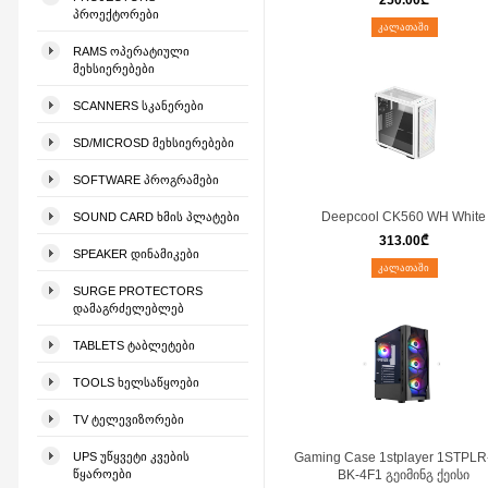
250.00
₾
ᲞᲠᲝᲔᲥᲢᲝᲠᲔᲑᲘ
ᲙᲐᲚᲐᲗᲐᲨᲘ
RAMS ᲝᲞᲔᲠᲐᲢᲘᲣᲚᲘ
ᲛᲔᲮᲡᲘᲔᲠᲔᲑᲔᲑᲘ
SCANNERS ᲡᲙᲐᲜᲔᲠᲔᲑᲘ
SD/MICROSD ᲛᲔᲮᲡᲘᲔᲠᲔᲑᲔᲑᲘ
SOFTWARE ᲞᲠᲝᲒᲠᲐᲛᲔᲑᲘ
Deepcool CK560 WH White
SOUND CARD ᲮᲛᲘᲡ ᲞᲚᲐᲢᲔᲑᲘ
313.00
₾
SPEAKER ᲓᲘᲜᲐᲛᲘᲙᲔᲑᲘ
ᲙᲐᲚᲐᲗᲐᲨᲘ
SURGE PROTECTORS
ᲓᲐᲛᲐᲒᲠᲫᲔᲚᲔᲑᲚᲔᲑ
TABLETS ᲢᲐᲑᲚᲔᲢᲔᲑᲘ
TOOLS ᲮᲔᲚᲡᲐᲬᲧᲝᲔᲑᲘ
TV ᲢᲔᲚᲔᲕᲘᲖᲝᲠᲔᲑᲘ
UPS ᲣᲬᲧᲕᲔᲢᲘ ᲙᲕᲔᲑᲘᲡ
Gaming Case 1stplayer 1STPLR
ᲬᲧᲐᲠᲝᲔᲑᲘ
BK-4F1 გეიმინგ ქეისი