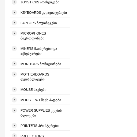
JOYSTICKS ᲯᲝᲘᲡᲢᲘᲙᲔᲑᲘ
KEYBOARDS ᲙᲚᲐᲕᲘᲐᲢᲣᲠᲔᲑᲘ
LAPTOPS ᲜᲝᲣᲗᲑᲣᲙᲔᲑᲘ
MICROPHONES
ᲛᲘᲙᲠᲝᲤᲝᲜᲔᲑᲘ
MINERS ᲛᲐᲘᲜᲔᲠᲔᲑᲘ ᲓᲐ
ᲐᲥᲡᲔᲡᲣᲐᲠᲔᲑᲘ
MONITORS ᲛᲝᲜᲘᲢᲝᲠᲔᲑᲘ
MOTHERBOARDS
ᲓᲔᲓᲐᲞᲚᲐᲢᲔᲑᲘ
MOUSE ᲛᲐᲣᲡᲔᲑᲘ
MOUSE PAD ᲛᲐᲣᲡ ᲞᲐᲓᲔᲑᲘ
POWER SUPPLIES ᲙᲕᲔᲑᲘᲡ
ᲑᲚᲝᲙᲔᲑᲘ
PRINTERS ᲞᲠᲘᲜᲢᲔᲠᲔᲑᲘ
PROJECTORS