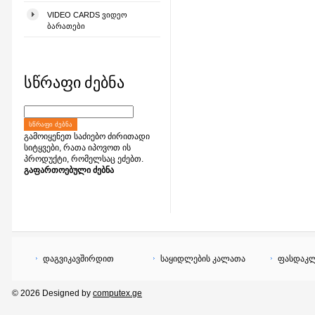
VIDEO CARDS ᲕᲘᲓᲔᲝ
ᲑᲐᲠᲐᲗᲔᲑᲘ
სწრაფი ძებნა
ᲡᲬᲠᲐᲤᲘ ᲫᲔᲑᲜᲐ
გამოიყენეთ საძიებო ძირითადი
სიტყვები, რათა იპოვოთ ის
პროდუქტი, რომელსაც ეძებთ.
გაფართოებული ძებნა
დაგვიკავშირდით
საყიდლების კალათა
ფასდაკლ
© 2026 Designed by
computex.ge