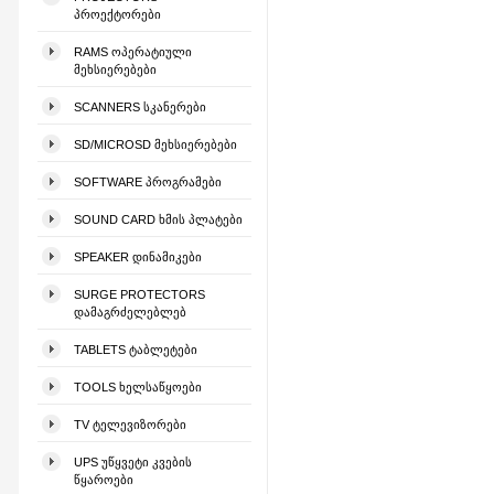
ᲞᲠᲝᲔᲥᲢᲝᲠᲔᲑᲘ
RAMS ᲝᲞᲔᲠᲐᲢᲘᲣᲚᲘ
ᲛᲔᲮᲡᲘᲔᲠᲔᲑᲔᲑᲘ
SCANNERS ᲡᲙᲐᲜᲔᲠᲔᲑᲘ
SD/MICROSD ᲛᲔᲮᲡᲘᲔᲠᲔᲑᲔᲑᲘ
SOFTWARE ᲞᲠᲝᲒᲠᲐᲛᲔᲑᲘ
SOUND CARD ᲮᲛᲘᲡ ᲞᲚᲐᲢᲔᲑᲘ
SPEAKER ᲓᲘᲜᲐᲛᲘᲙᲔᲑᲘ
SURGE PROTECTORS
ᲓᲐᲛᲐᲒᲠᲫᲔᲚᲔᲑᲚᲔᲑ
TABLETS ᲢᲐᲑᲚᲔᲢᲔᲑᲘ
TOOLS ᲮᲔᲚᲡᲐᲬᲧᲝᲔᲑᲘ
TV ᲢᲔᲚᲔᲕᲘᲖᲝᲠᲔᲑᲘ
UPS ᲣᲬᲧᲕᲔᲢᲘ ᲙᲕᲔᲑᲘᲡ
ᲬᲧᲐᲠᲝᲔᲑᲘ