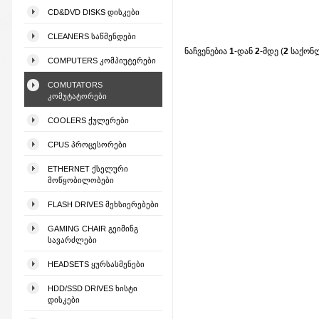
CD&DVD DISKS ᲓᲘᲡᲙᲔᲑᲘ
CLEANERS ᲡᲐᲬᲛᲔᲜᲓᲔᲑᲘ
ნაჩვენებია
1
-დან
2
-მდე (
2
საქონ
COMPUTERS ᲙᲝᲛᲞᲘᲣᲢᲔᲠᲔᲑᲘ
COMUTATORS
ᲙᲝᲛᲣᲢᲐᲢᲝᲠᲔᲑᲘ
COOLERS ᲥᲣᲚᲔᲠᲔᲑᲘ
CPUS ᲞᲠᲝᲪᲔᲡᲝᲠᲔᲑᲘ
ETHERNET ᲥᲡᲔᲚᲣᲠᲘ
ᲛᲝᲬᲧᲝᲑᲘᲚᲝᲑᲔᲑᲘ
FLASH DRIVES ᲛᲔᲮᲡᲘᲔᲠᲔᲑᲔᲑᲘ
GAMING CHAIR ᲒᲔᲘᲛᲘᲜᲒ
ᲡᲐᲕᲐᲠᲫᲚᲔᲑᲘ
HEADSETS ᲧᲣᲠᲡᲐᲡᲛᲔᲜᲔᲑᲘ
HDD/SSD DRIVES ᲮᲘᲡᲢᲘ
ᲓᲘᲡᲙᲔᲑᲘ