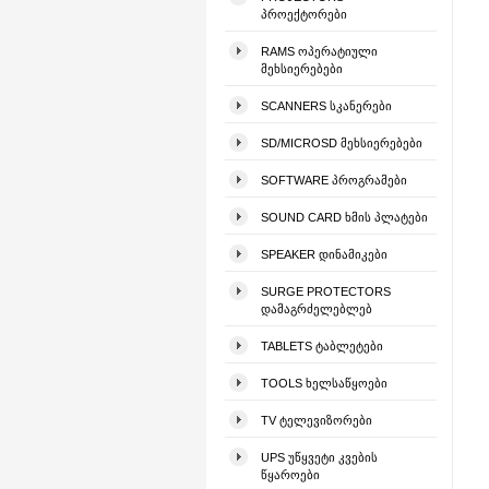
ᲞᲠᲝᲔᲥᲢᲝᲠᲔᲑᲘ
RAMS ᲝᲞᲔᲠᲐᲢᲘᲣᲚᲘ
ᲛᲔᲮᲡᲘᲔᲠᲔᲑᲔᲑᲘ
SCANNERS ᲡᲙᲐᲜᲔᲠᲔᲑᲘ
SD/MICROSD ᲛᲔᲮᲡᲘᲔᲠᲔᲑᲔᲑᲘ
SOFTWARE ᲞᲠᲝᲒᲠᲐᲛᲔᲑᲘ
SOUND CARD ᲮᲛᲘᲡ ᲞᲚᲐᲢᲔᲑᲘ
SPEAKER ᲓᲘᲜᲐᲛᲘᲙᲔᲑᲘ
SURGE PROTECTORS
ᲓᲐᲛᲐᲒᲠᲫᲔᲚᲔᲑᲚᲔᲑ
TABLETS ᲢᲐᲑᲚᲔᲢᲔᲑᲘ
TOOLS ᲮᲔᲚᲡᲐᲬᲧᲝᲔᲑᲘ
TV ᲢᲔᲚᲔᲕᲘᲖᲝᲠᲔᲑᲘ
UPS ᲣᲬᲧᲕᲔᲢᲘ ᲙᲕᲔᲑᲘᲡ
ᲬᲧᲐᲠᲝᲔᲑᲘ