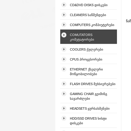
CD&DVD DISKS ᲓᲘᲡᲙᲔᲑᲘ
CLEANERS ᲡᲐᲬᲛᲔᲜᲓᲔᲑᲘ
ნა
COMPUTERS ᲙᲝᲛᲞᲘᲣᲢᲔᲠᲔᲑᲘ
COMUTATORS
ᲙᲝᲛᲣᲢᲐᲢᲝᲠᲔᲑᲘ
COOLERS ᲥᲣᲚᲔᲠᲔᲑᲘ
CPUS ᲞᲠᲝᲪᲔᲡᲝᲠᲔᲑᲘ
ETHERNET ᲥᲡᲔᲚᲣᲠᲘ
ᲛᲝᲬᲧᲝᲑᲘᲚᲝᲑᲔᲑᲘ
FLASH DRIVES ᲛᲔᲮᲡᲘᲔᲠᲔᲑᲔᲑᲘ
GAMING CHAIR ᲒᲔᲘᲛᲘᲜᲒ
ᲡᲐᲕᲐᲠᲫᲚᲔᲑᲘ
HEADSETS ᲧᲣᲠᲡᲐᲡᲛᲔᲜᲔᲑᲘ
HDD/SSD DRIVES ᲮᲘᲡᲢᲘ
ᲓᲘᲡᲙᲔᲑᲘ