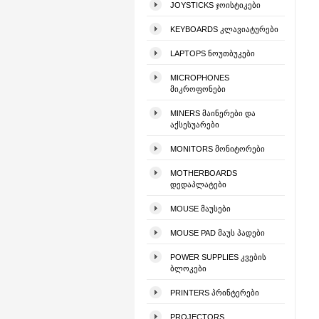
JOYSTICKS ᲯᲝᲘᲡᲢᲘᲙᲔᲑᲘ
KEYBOARDS ᲙᲚᲐᲕᲘᲐᲢᲣᲠᲔᲑᲘ
LAPTOPS ᲜᲝᲣᲗᲑᲣᲙᲔᲑᲘ
MICROPHONES
ᲛᲘᲙᲠᲝᲤᲝᲜᲔᲑᲘ
MINERS ᲛᲐᲘᲜᲔᲠᲔᲑᲘ ᲓᲐ
ᲐᲥᲡᲔᲡᲣᲐᲠᲔᲑᲘ
MONITORS ᲛᲝᲜᲘᲢᲝᲠᲔᲑᲘ
MOTHERBOARDS
ᲓᲔᲓᲐᲞᲚᲐᲢᲔᲑᲘ
MOUSE ᲛᲐᲣᲡᲔᲑᲘ
MOUSE PAD ᲛᲐᲣᲡ ᲞᲐᲓᲔᲑᲘ
POWER SUPPLIES ᲙᲕᲔᲑᲘᲡ
ᲑᲚᲝᲙᲔᲑᲘ
PRINTERS ᲞᲠᲘᲜᲢᲔᲠᲔᲑᲘ
PROJECTORS