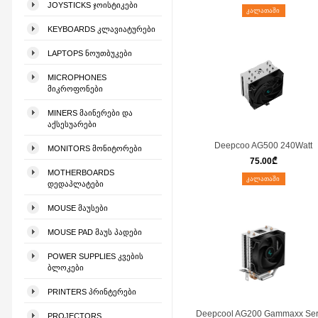
JOYSTICKS ᲯᲝᲘᲡᲢᲘᲙᲔᲑᲘ
ᲙᲐᲚᲐᲗᲐᲨᲘ
KEYBOARDS ᲙᲚᲐᲕᲘᲐᲢᲣᲠᲔᲑᲘ
LAPTOPS ᲜᲝᲣᲗᲑᲣᲙᲔᲑᲘ
MICROPHONES
ᲛᲘᲙᲠᲝᲤᲝᲜᲔᲑᲘ
MINERS ᲛᲐᲘᲜᲔᲠᲔᲑᲘ ᲓᲐ
ᲐᲥᲡᲔᲡᲣᲐᲠᲔᲑᲘ
Deepcoo AG500 240Watt
MONITORS ᲛᲝᲜᲘᲢᲝᲠᲔᲑᲘ
75.00
₾
MOTHERBOARDS
ᲙᲐᲚᲐᲗᲐᲨᲘ
ᲓᲔᲓᲐᲞᲚᲐᲢᲔᲑᲘ
MOUSE ᲛᲐᲣᲡᲔᲑᲘ
MOUSE PAD ᲛᲐᲣᲡ ᲞᲐᲓᲔᲑᲘ
POWER SUPPLIES ᲙᲕᲔᲑᲘᲡ
ᲑᲚᲝᲙᲔᲑᲘ
PRINTERS ᲞᲠᲘᲜᲢᲔᲠᲔᲑᲘ
Deepcool AG200 Gammaxx Ser
PROJECTORS