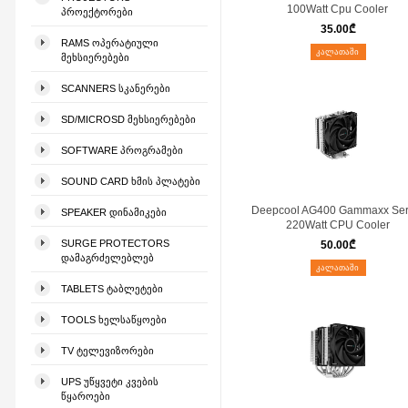
100Watt Cpu Cooler
ᲞᲠᲝᲔᲥᲢᲝᲠᲔᲑᲘ
35.00
₾
RAMS ᲝᲞᲔᲠᲐᲢᲘᲣᲚᲘ
ᲙᲐᲚᲐᲗᲐᲨᲘ
ᲛᲔᲮᲡᲘᲔᲠᲔᲑᲔᲑᲘ
SCANNERS ᲡᲙᲐᲜᲔᲠᲔᲑᲘ
SD/MICROSD ᲛᲔᲮᲡᲘᲔᲠᲔᲑᲔᲑᲘ
SOFTWARE ᲞᲠᲝᲒᲠᲐᲛᲔᲑᲘ
SOUND CARD ᲮᲛᲘᲡ ᲞᲚᲐᲢᲔᲑᲘ
Deepcool AG400 Gammaxx Ser
SPEAKER ᲓᲘᲜᲐᲛᲘᲙᲔᲑᲘ
220Watt CPU Cooler
SURGE PROTECTORS
50.00
₾
ᲓᲐᲛᲐᲒᲠᲫᲔᲚᲔᲑᲚᲔᲑ
ᲙᲐᲚᲐᲗᲐᲨᲘ
TABLETS ᲢᲐᲑᲚᲔᲢᲔᲑᲘ
TOOLS ᲮᲔᲚᲡᲐᲬᲧᲝᲔᲑᲘ
TV ᲢᲔᲚᲔᲕᲘᲖᲝᲠᲔᲑᲘ
UPS ᲣᲬᲧᲕᲔᲢᲘ ᲙᲕᲔᲑᲘᲡ
ᲬᲧᲐᲠᲝᲔᲑᲘ