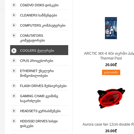
CD&DVD DISKS ᲓᲘᲡᲙᲔᲑᲘ
CLEANERS ᲡᲐᲬᲛᲔᲜᲓᲔᲑᲘ
COMPUTERS ᲙᲝᲛᲞᲘᲣᲢᲔᲠᲔᲑᲘ
COMUTATORS
ᲙᲝᲛᲣᲢᲐᲢᲝᲠᲔᲑᲘ
COOLERS ᲥᲣᲚᲔᲠᲔᲑᲘ
ARCTIC MX-4 4Gr თერმო პას
Thermal Past
CPUS ᲞᲠᲝᲪᲔᲡᲝᲠᲔᲑᲘ
20.00
₾
ETHERNET ᲥᲡᲔᲚᲣᲠᲘ
ᲙᲐᲚᲐᲗᲐᲨᲘ
ᲛᲝᲬᲧᲝᲑᲘᲚᲝᲑᲔᲑᲘ
FLASH DRIVES ᲛᲔᲮᲡᲘᲔᲠᲔᲑᲔᲑᲘ
GAMING CHAIR ᲒᲔᲘᲛᲘᲜᲒ
ᲡᲐᲕᲐᲠᲫᲚᲔᲑᲘ
HEADSETS ᲧᲣᲠᲡᲐᲡᲛᲔᲜᲔᲑᲘ
HDD/SSD DRIVES ᲮᲘᲡᲢᲘ
Aurora case fan 12cm double 
ᲓᲘᲡᲙᲔᲑᲘ
20.00
₾