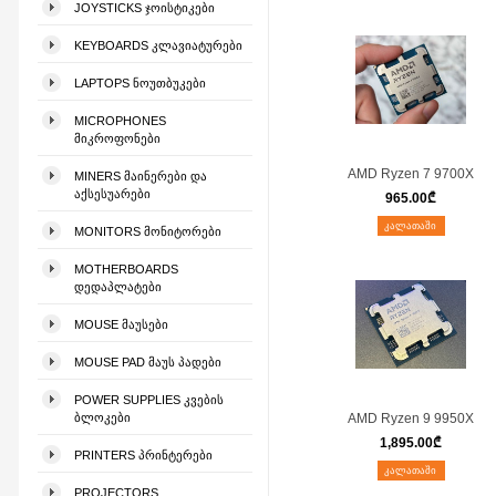
JOYSTICKS ᲯᲝᲘᲡᲢᲘᲙᲔᲑᲘ
KEYBOARDS ᲙᲚᲐᲕᲘᲐᲢᲣᲠᲔᲑᲘ
LAPTOPS ᲜᲝᲣᲗᲑᲣᲙᲔᲑᲘ
MICROPHONES
ᲛᲘᲙᲠᲝᲤᲝᲜᲔᲑᲘ
AMD Ryzen 7 9700X
MINERS ᲛᲐᲘᲜᲔᲠᲔᲑᲘ ᲓᲐ
ᲐᲥᲡᲔᲡᲣᲐᲠᲔᲑᲘ
965.00
₾
ᲙᲐᲚᲐᲗᲐᲨᲘ
MONITORS ᲛᲝᲜᲘᲢᲝᲠᲔᲑᲘ
MOTHERBOARDS
ᲓᲔᲓᲐᲞᲚᲐᲢᲔᲑᲘ
MOUSE ᲛᲐᲣᲡᲔᲑᲘ
MOUSE PAD ᲛᲐᲣᲡ ᲞᲐᲓᲔᲑᲘ
POWER SUPPLIES ᲙᲕᲔᲑᲘᲡ
ᲑᲚᲝᲙᲔᲑᲘ
AMD Ryzen 9 9950X
1,895.00
₾
PRINTERS ᲞᲠᲘᲜᲢᲔᲠᲔᲑᲘ
ᲙᲐᲚᲐᲗᲐᲨᲘ
PROJECTORS