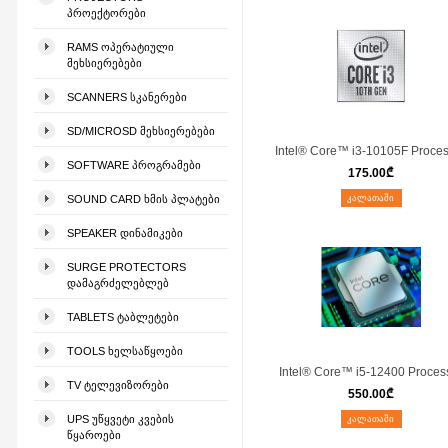
ᲞᲠᲝᲔᲥᲢᲝᲠᲔᲑᲘ
RAMS ᲝᲞᲔᲠᲐᲢᲘᲣᲚᲘ
ᲛᲔᲮᲡᲘᲔᲠᲔᲑᲔᲑᲘ
SCANNERS ᲡᲙᲐᲜᲔᲠᲔᲑᲘ
SD/MICROSD ᲛᲔᲮᲡᲘᲔᲠᲔᲑᲔᲑᲘ
Intel® Core™ i3-10105F Proce
SOFTWARE ᲞᲠᲝᲒᲠᲐᲛᲔᲑᲘ
175.00
₾
SOUND CARD ᲮᲛᲘᲡ ᲞᲚᲐᲢᲔᲑᲘ
ᲙᲐᲚᲐᲗᲐᲨᲘ
SPEAKER ᲓᲘᲜᲐᲛᲘᲙᲔᲑᲘ
SURGE PROTECTORS
ᲓᲐᲛᲐᲒᲠᲫᲔᲚᲔᲑᲚᲔᲑ
TABLETS ᲢᲐᲑᲚᲔᲢᲔᲑᲘ
TOOLS ᲮᲔᲚᲡᲐᲬᲧᲝᲔᲑᲘ
Intel® Core™ i5-12400 Proces
TV ᲢᲔᲚᲔᲕᲘᲖᲝᲠᲔᲑᲘ
550.00
₾
UPS ᲣᲬᲧᲕᲔᲢᲘ ᲙᲕᲔᲑᲘᲡ
ᲙᲐᲚᲐᲗᲐᲨᲘ
ᲬᲧᲐᲠᲝᲔᲑᲘ