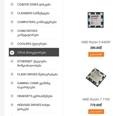
CD&DVD DISKS ᲓᲘᲡᲙᲔᲑᲘ
CLEANERS ᲡᲐᲬᲛᲔᲜᲓᲔᲑᲘ
COMPUTERS ᲙᲝᲛᲞᲘᲣᲢᲔᲠᲔᲑᲘ
COMUTATORS
ᲙᲝᲛᲣᲢᲐᲢᲝᲠᲔᲑᲘ
AMD Ryzen 5 8400F
COOLERS ᲥᲣᲚᲔᲠᲔᲑᲘ
390.00
₾
CPUS ᲞᲠᲝᲪᲔᲡᲝᲠᲔᲑᲘ
ᲙᲐᲚᲐᲗᲐᲨᲘ
ETHERNET ᲥᲡᲔᲚᲣᲠᲘ
ᲛᲝᲬᲧᲝᲑᲘᲚᲝᲑᲔᲑᲘ
FLASH DRIVES ᲛᲔᲮᲡᲘᲔᲠᲔᲑᲔᲑᲘ
GAMING CHAIR ᲒᲔᲘᲛᲘᲜᲒ
ᲡᲐᲕᲐᲠᲫᲚᲔᲑᲘ
HEADSETS ᲧᲣᲠᲡᲐᲡᲛᲔᲜᲔᲑᲘ
AMD Ryzen 7 7700
HDD/SSD DRIVES ᲮᲘᲡᲢᲘ
770.00
₾
ᲓᲘᲡᲙᲔᲑᲘ
ᲙᲐᲚᲐᲗᲐᲨᲘ