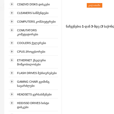
CD&DVD DISKS ᲓᲘᲡᲙᲔᲑᲘ
ᲙᲐᲚᲐᲗᲐᲨᲘ
CLEANERS ᲡᲐᲬᲛᲔᲜᲓᲔᲑᲘ
COMPUTERS ᲙᲝᲛᲞᲘᲣᲢᲔᲠᲔᲑᲘ
ნაჩვენებია
1
-დან
3
-მდე (
3
საქონ
COMUTATORS
ᲙᲝᲛᲣᲢᲐᲢᲝᲠᲔᲑᲘ
COOLERS ᲥᲣᲚᲔᲠᲔᲑᲘ
CPUS ᲞᲠᲝᲪᲔᲡᲝᲠᲔᲑᲘ
ETHERNET ᲥᲡᲔᲚᲣᲠᲘ
ᲛᲝᲬᲧᲝᲑᲘᲚᲝᲑᲔᲑᲘ
FLASH DRIVES ᲛᲔᲮᲡᲘᲔᲠᲔᲑᲔᲑᲘ
GAMING CHAIR ᲒᲔᲘᲛᲘᲜᲒ
ᲡᲐᲕᲐᲠᲫᲚᲔᲑᲘ
HEADSETS ᲧᲣᲠᲡᲐᲡᲛᲔᲜᲔᲑᲘ
HDD/SSD DRIVES ᲮᲘᲡᲢᲘ
ᲓᲘᲡᲙᲔᲑᲘ