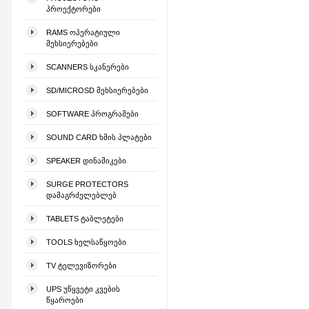
ᲞᲠᲝᲔᲥᲢᲝᲠᲔᲑᲘ
RAMS ᲝᲞᲔᲠᲐᲢᲘᲣᲚᲘ
ᲛᲔᲮᲡᲘᲔᲠᲔᲑᲔᲑᲘ
SCANNERS ᲡᲙᲐᲜᲔᲠᲔᲑᲘ
SD/MICROSD ᲛᲔᲮᲡᲘᲔᲠᲔᲑᲔᲑᲘ
SOFTWARE ᲞᲠᲝᲒᲠᲐᲛᲔᲑᲘ
SOUND CARD ᲮᲛᲘᲡ ᲞᲚᲐᲢᲔᲑᲘ
SPEAKER ᲓᲘᲜᲐᲛᲘᲙᲔᲑᲘ
SURGE PROTECTORS
ᲓᲐᲛᲐᲒᲠᲫᲔᲚᲔᲑᲚᲔᲑ
TABLETS ᲢᲐᲑᲚᲔᲢᲔᲑᲘ
TOOLS ᲮᲔᲚᲡᲐᲬᲧᲝᲔᲑᲘ
TV ᲢᲔᲚᲔᲕᲘᲖᲝᲠᲔᲑᲘ
UPS ᲣᲬᲧᲕᲔᲢᲘ ᲙᲕᲔᲑᲘᲡ
ᲬᲧᲐᲠᲝᲔᲑᲘ