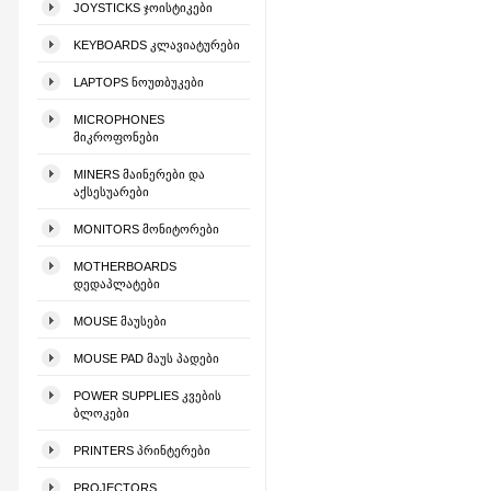
JOYSTICKS ᲯᲝᲘᲡᲢᲘᲙᲔᲑᲘ
KEYBOARDS ᲙᲚᲐᲕᲘᲐᲢᲣᲠᲔᲑᲘ
LAPTOPS ᲜᲝᲣᲗᲑᲣᲙᲔᲑᲘ
MICROPHONES
ᲛᲘᲙᲠᲝᲤᲝᲜᲔᲑᲘ
MINERS ᲛᲐᲘᲜᲔᲠᲔᲑᲘ ᲓᲐ
ᲐᲥᲡᲔᲡᲣᲐᲠᲔᲑᲘ
MONITORS ᲛᲝᲜᲘᲢᲝᲠᲔᲑᲘ
MOTHERBOARDS
ᲓᲔᲓᲐᲞᲚᲐᲢᲔᲑᲘ
MOUSE ᲛᲐᲣᲡᲔᲑᲘ
MOUSE PAD ᲛᲐᲣᲡ ᲞᲐᲓᲔᲑᲘ
POWER SUPPLIES ᲙᲕᲔᲑᲘᲡ
ᲑᲚᲝᲙᲔᲑᲘ
PRINTERS ᲞᲠᲘᲜᲢᲔᲠᲔᲑᲘ
PROJECTORS