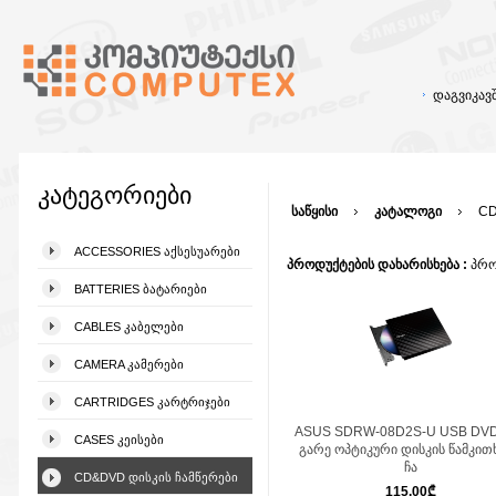
დაგვიკა
კატეგორიები
საწყისი
კატალოგი
CD
ACCESSORIES ᲐᲥᲡᲔᲡᲣᲐᲠᲔᲑᲘ
პროდუქტების დახარისხება :
პრო
BATTERIES ᲑᲐᲢᲐᲠᲘᲔᲑᲘ
CABLES ᲙᲐᲑᲔᲚᲔᲑᲘ
CAMERA ᲙᲐᲛᲔᲠᲔᲑᲘ
CARTRIDGES ᲙᲐᲠᲢᲠᲘᲯᲔᲑᲘ
ASUS SDRW-08D2S-U USB DV
CASES ᲙᲔᲘᲡᲔᲑᲘ
გარე ოპტიკური დისკის წამკითხ
ჩა
CD&DVD ᲓᲘᲡᲙᲘᲡ ᲩᲐᲛᲬᲔᲠᲔᲑᲘ
115.00
₾