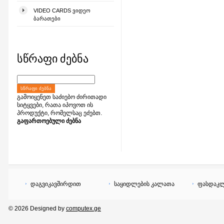
VIDEO CARDS ᲕᲘᲓᲔᲝ
ᲑᲐᲠᲐᲗᲔᲑᲘ
სწრაფი ძებნა
ᲡᲬᲠᲐᲤᲘ ᲫᲔᲑᲜᲐ
გამოიყენეთ საძიებო ძირითადი
სიტყვები, რათა იპოვოთ ის
პროდუქტი, რომელსაც ეძებთ.
გაფართოებული ძებნა
დაგვიკავშირდით
საყიდლების კალათა
ფასდაკლ
© 2026 Designed by
computex.ge