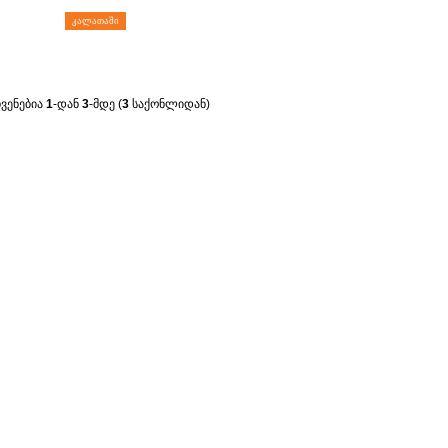
ᲙᲐᲚᲐᲗᲐᲨᲘ
ჩვენებია
1
-დან
3
-მდე (
3
საქონლიდან)