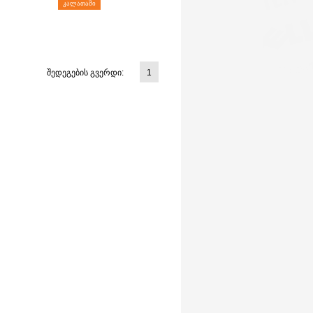
ᲙᲐᲚᲐᲗᲐᲨᲘ
შედეგების გვერდი:
1