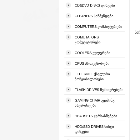
CD&DVD DISKS ᲓᲘᲡᲙᲔᲑᲘ
CLEANERS ᲡᲐᲬᲛᲔᲜᲓᲔᲑᲘ
COMPUTERS ᲙᲝᲛᲞᲘᲣᲢᲔᲠᲔᲑᲘ
ნა
COMUTATORS
ᲙᲝᲛᲣᲢᲐᲢᲝᲠᲔᲑᲘ
COOLERS ᲥᲣᲚᲔᲠᲔᲑᲘ
CPUS ᲞᲠᲝᲪᲔᲡᲝᲠᲔᲑᲘ
ETHERNET ᲥᲡᲔᲚᲣᲠᲘ
ᲛᲝᲬᲧᲝᲑᲘᲚᲝᲑᲔᲑᲘ
FLASH DRIVES ᲛᲔᲮᲡᲘᲔᲠᲔᲑᲔᲑᲘ
GAMING CHAIR ᲒᲔᲘᲛᲘᲜᲒ
ᲡᲐᲕᲐᲠᲫᲚᲔᲑᲘ
HEADSETS ᲧᲣᲠᲡᲐᲡᲛᲔᲜᲔᲑᲘ
HDD/SSD DRIVES ᲮᲘᲡᲢᲘ
ᲓᲘᲡᲙᲔᲑᲘ