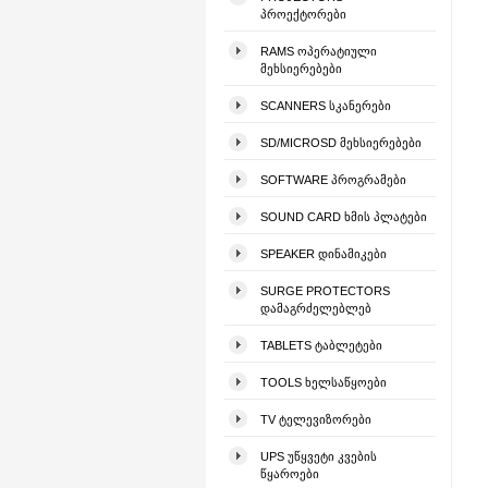
ᲞᲠᲝᲔᲥᲢᲝᲠᲔᲑᲘ
RAMS ᲝᲞᲔᲠᲐᲢᲘᲣᲚᲘ
ᲛᲔᲮᲡᲘᲔᲠᲔᲑᲔᲑᲘ
SCANNERS ᲡᲙᲐᲜᲔᲠᲔᲑᲘ
SD/MICROSD ᲛᲔᲮᲡᲘᲔᲠᲔᲑᲔᲑᲘ
SOFTWARE ᲞᲠᲝᲒᲠᲐᲛᲔᲑᲘ
SOUND CARD ᲮᲛᲘᲡ ᲞᲚᲐᲢᲔᲑᲘ
SPEAKER ᲓᲘᲜᲐᲛᲘᲙᲔᲑᲘ
SURGE PROTECTORS
ᲓᲐᲛᲐᲒᲠᲫᲔᲚᲔᲑᲚᲔᲑ
TABLETS ᲢᲐᲑᲚᲔᲢᲔᲑᲘ
TOOLS ᲮᲔᲚᲡᲐᲬᲧᲝᲔᲑᲘ
TV ᲢᲔᲚᲔᲕᲘᲖᲝᲠᲔᲑᲘ
UPS ᲣᲬᲧᲕᲔᲢᲘ ᲙᲕᲔᲑᲘᲡ
ᲬᲧᲐᲠᲝᲔᲑᲘ