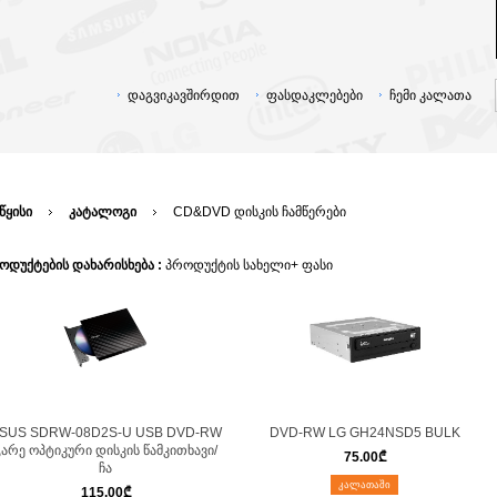
დაგვიკავშირდით
ფასდაკლებები
ჩემი კალათა
წყისი
კატალოგი
CD&DVD დისკის ჩამწერები
ოდუქტების დახარისხება :
პროდუქტის სახელი+
ფასი
SUS SDRW-08D2S-U USB DVD-RW
DVD-RW LG GH24NSD5 BULK
გარე ოპტიკური დისკის წამკითხავი/
75.00
₾
ჩა
ᲙᲐᲚᲐᲗᲐᲨᲘ
115.00
₾