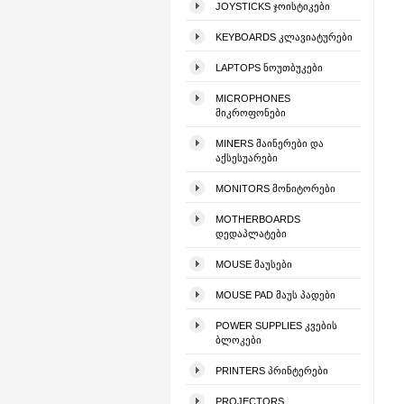
JOYSTICKS ᲯᲝᲘᲡᲢᲘᲙᲔᲑᲘ
KEYBOARDS ᲙᲚᲐᲕᲘᲐᲢᲣᲠᲔᲑᲘ
LAPTOPS ᲜᲝᲣᲗᲑᲣᲙᲔᲑᲘ
MICROPHONES
ᲛᲘᲙᲠᲝᲤᲝᲜᲔᲑᲘ
MINERS ᲛᲐᲘᲜᲔᲠᲔᲑᲘ ᲓᲐ
ᲐᲥᲡᲔᲡᲣᲐᲠᲔᲑᲘ
MONITORS ᲛᲝᲜᲘᲢᲝᲠᲔᲑᲘ
MOTHERBOARDS
ᲓᲔᲓᲐᲞᲚᲐᲢᲔᲑᲘ
MOUSE ᲛᲐᲣᲡᲔᲑᲘ
MOUSE PAD ᲛᲐᲣᲡ ᲞᲐᲓᲔᲑᲘ
POWER SUPPLIES ᲙᲕᲔᲑᲘᲡ
ᲑᲚᲝᲙᲔᲑᲘ
PRINTERS ᲞᲠᲘᲜᲢᲔᲠᲔᲑᲘ
PROJECTORS