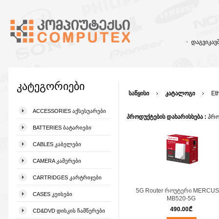
დაგვიკა
კატეგორიები
საწყისი
კატალოგი
Et
ACCESSORIES ᲐᲥᲡᲔᲡᲣᲐᲠᲔᲑᲘ
პროდუქტების დახარისხება :
პრო
BATTERIES ᲑᲐᲢᲐᲠᲘᲔᲑᲘ
CABLES ᲙᲐᲑᲔᲚᲔᲑᲘ
CAMERA ᲙᲐᲛᲔᲠᲔᲑᲘ
CARTRIDGES ᲙᲐᲠᲢᲠᲘᲯᲔᲑᲘ
5G Router როუტერი MERCU
CASES ᲙᲔᲘᲡᲔᲑᲘ
MB520-5G
490.00
₾
CD&DVD ᲓᲘᲡᲙᲘᲡ ᲩᲐᲛᲬᲔᲠᲔᲑᲘ