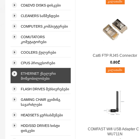
ᲙᲐᲚᲐᲗᲐᲨᲘ
CD&DVD DISKS ᲓᲘᲡᲙᲔᲑᲘ
CLEANERS ᲡᲐᲬᲛᲔᲜᲓᲔᲑᲘ
COMPUTERS ᲙᲝᲛᲞᲘᲣᲢᲔᲠᲔᲑᲘ
COMUTATORS
ᲙᲝᲛᲣᲢᲐᲢᲝᲠᲔᲑᲘ
COOLERS ᲥᲣᲚᲔᲠᲔᲑᲘ
Cat6 FTP RJ45 Connector
0.80
₾
CPUS ᲞᲠᲝᲪᲔᲡᲝᲠᲔᲑᲘ
ᲙᲐᲚᲐᲗᲐᲨᲘ
ETHERNET ᲥᲡᲔᲚᲣᲠᲘ
ᲛᲝᲬᲧᲝᲑᲘᲚᲝᲑᲔᲑᲘ
FLASH DRIVES ᲛᲔᲮᲡᲘᲔᲠᲔᲑᲔᲑᲘ
GAMING CHAIR ᲒᲔᲘᲛᲘᲜᲒ
ᲡᲐᲕᲐᲠᲫᲚᲔᲑᲘ
HEADSETS ᲧᲣᲠᲡᲐᲡᲛᲔᲜᲔᲑᲘ
HDD/SSD DRIVES ᲮᲘᲡᲢᲘ
COMFAST Wifi USB Adapter C
ᲓᲘᲡᲙᲔᲑᲘ
WU711N