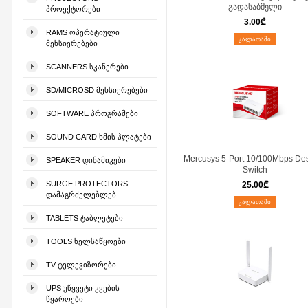
გადასაბმელი
ᲞᲠᲝᲔᲥᲢᲝᲠᲔᲑᲘ
3.00
₾
RAMS ᲝᲞᲔᲠᲐᲢᲘᲣᲚᲘ
ᲙᲐᲚᲐᲗᲐᲨᲘ
ᲛᲔᲮᲡᲘᲔᲠᲔᲑᲔᲑᲘ
SCANNERS ᲡᲙᲐᲜᲔᲠᲔᲑᲘ
SD/MICROSD ᲛᲔᲮᲡᲘᲔᲠᲔᲑᲔᲑᲘ
SOFTWARE ᲞᲠᲝᲒᲠᲐᲛᲔᲑᲘ
SOUND CARD ᲮᲛᲘᲡ ᲞᲚᲐᲢᲔᲑᲘ
Mercusys 5-Port 10/100Mbps De
SPEAKER ᲓᲘᲜᲐᲛᲘᲙᲔᲑᲘ
Switch
SURGE PROTECTORS
25.00
₾
ᲓᲐᲛᲐᲒᲠᲫᲔᲚᲔᲑᲚᲔᲑ
ᲙᲐᲚᲐᲗᲐᲨᲘ
TABLETS ᲢᲐᲑᲚᲔᲢᲔᲑᲘ
TOOLS ᲮᲔᲚᲡᲐᲬᲧᲝᲔᲑᲘ
TV ᲢᲔᲚᲔᲕᲘᲖᲝᲠᲔᲑᲘ
UPS ᲣᲬᲧᲕᲔᲢᲘ ᲙᲕᲔᲑᲘᲡ
ᲬᲧᲐᲠᲝᲔᲑᲘ