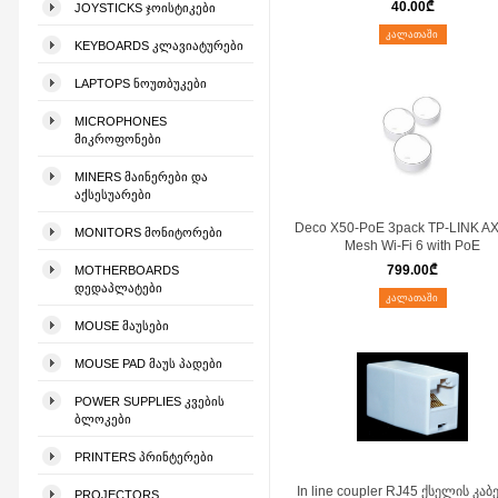
40.00
₾
JOYSTICKS ᲯᲝᲘᲡᲢᲘᲙᲔᲑᲘ
ᲙᲐᲚᲐᲗᲐᲨᲘ
KEYBOARDS ᲙᲚᲐᲕᲘᲐᲢᲣᲠᲔᲑᲘ
LAPTOPS ᲜᲝᲣᲗᲑᲣᲙᲔᲑᲘ
MICROPHONES
ᲛᲘᲙᲠᲝᲤᲝᲜᲔᲑᲘ
MINERS ᲛᲐᲘᲜᲔᲠᲔᲑᲘ ᲓᲐ
ᲐᲥᲡᲔᲡᲣᲐᲠᲔᲑᲘ
Deco X50-PoE 3pack TP-LINK A
MONITORS ᲛᲝᲜᲘᲢᲝᲠᲔᲑᲘ
Mesh Wi-Fi 6 with PoE
799.00
₾
MOTHERBOARDS
ᲓᲔᲓᲐᲞᲚᲐᲢᲔᲑᲘ
ᲙᲐᲚᲐᲗᲐᲨᲘ
MOUSE ᲛᲐᲣᲡᲔᲑᲘ
MOUSE PAD ᲛᲐᲣᲡ ᲞᲐᲓᲔᲑᲘ
POWER SUPPLIES ᲙᲕᲔᲑᲘᲡ
ᲑᲚᲝᲙᲔᲑᲘ
PRINTERS ᲞᲠᲘᲜᲢᲔᲠᲔᲑᲘ
In line coupler RJ45 ქსელის კა
PROJECTORS