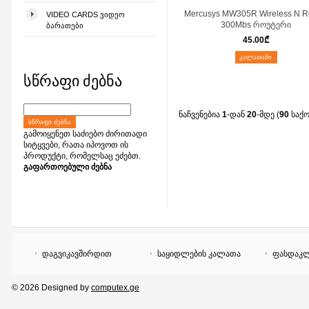
Mercusys MW305R Wireless N R
VIDEO CARDS ᲕᲘᲓᲔᲝ
300Mbs როუტერი
ᲑᲐᲠᲐᲗᲔᲑᲘ
45.00
₾
ᲙᲐᲚᲐᲗᲐᲨᲘ
სწრაფი ძებნა
ნაჩვენებია
1
-დან
20
-მდე (
90
საქ
ᲡᲬᲠᲐᲤᲘ ᲫᲔᲑᲜᲐ
გამოიყენეთ საძიებო ძირითადი
სიტყვები, რათა იპოვოთ ის
პროდუქტი, რომელსაც ეძებთ.
გაფართოებული ძებნა
დაგვიკავშირდით
საყიდლების კალათა
ფასდაკლ
© 2026 Designed by
computex.ge