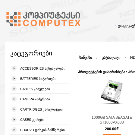
დაგვიკა
კატეგორიები
საწყისი
კატალოგი
HD
ACCESSORIES ᲐᲥᲡᲔᲡᲣᲐᲠᲔᲑᲘ
პროდუქტების დახარისხება :
პრო
BATTERIES ᲑᲐᲢᲐᲠᲘᲔᲑᲘ
CABLES ᲙᲐᲑᲔᲚᲔᲑᲘ
CAMERA ᲙᲐᲛᲔᲠᲔᲑᲘ
CARTRIDGES ᲙᲐᲠᲢᲠᲘᲯᲔᲑᲘ
1000GB SATA SEAGATE
CASES ᲙᲔᲘᲡᲔᲑᲘ
ST1000VX008
200.00
₾
CD&DVD ᲓᲘᲡᲙᲘᲡ ᲩᲐᲛᲬᲔᲠᲔᲑᲘ