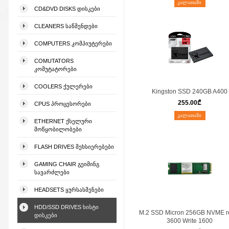
ᲙᲐᲚᲐᲗᲐᲨᲘ
CD&DVD DISKS ᲓᲘᲡᲙᲔᲑᲘ
CLEANERS ᲡᲐᲬᲛᲔᲜᲓᲔᲑᲘ
COMPUTERS ᲙᲝᲛᲞᲘᲣᲢᲔᲠᲔᲑᲘ
COMUTATORS
ᲙᲝᲛᲣᲢᲐᲢᲝᲠᲔᲑᲘ
COOLERS ᲥᲣᲚᲔᲠᲔᲑᲘ
Kingston SSD 240GB A400
255.00
₾
CPUS ᲞᲠᲝᲪᲔᲡᲝᲠᲔᲑᲘ
ᲙᲐᲚᲐᲗᲐᲨᲘ
ETHERNET ᲥᲡᲔᲚᲣᲠᲘ
ᲛᲝᲬᲧᲝᲑᲘᲚᲝᲑᲔᲑᲘ
FLASH DRIVES ᲛᲔᲮᲡᲘᲔᲠᲔᲑᲔᲑᲘ
GAMING CHAIR ᲒᲔᲘᲛᲘᲜᲒ
ᲡᲐᲕᲐᲠᲫᲚᲔᲑᲘ
HEADSETS ᲧᲣᲠᲡᲐᲡᲛᲔᲜᲔᲑᲘ
HDD/SSD DRIVES ᲮᲘᲡᲢᲘ
M.2 SSD Micron 256GB NVME r
ᲓᲘᲡᲙᲔᲑᲘ
3600 Write 1600