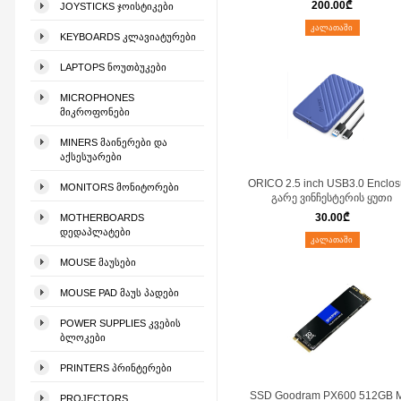
200.00
₾
JOYSTICKS ᲯᲝᲘᲡᲢᲘᲙᲔᲑᲘ
ᲙᲐᲚᲐᲗᲐᲨᲘ
KEYBOARDS ᲙᲚᲐᲕᲘᲐᲢᲣᲠᲔᲑᲘ
LAPTOPS ᲜᲝᲣᲗᲑᲣᲙᲔᲑᲘ
MICROPHONES
ᲛᲘᲙᲠᲝᲤᲝᲜᲔᲑᲘ
MINERS ᲛᲐᲘᲜᲔᲠᲔᲑᲘ ᲓᲐ
ᲐᲥᲡᲔᲡᲣᲐᲠᲔᲑᲘ
ORICO 2.5 inch USB3.0 Enclos
MONITORS ᲛᲝᲜᲘᲢᲝᲠᲔᲑᲘ
გარე ვინჩესტერის ყუთი
30.00
₾
MOTHERBOARDS
ᲓᲔᲓᲐᲞᲚᲐᲢᲔᲑᲘ
ᲙᲐᲚᲐᲗᲐᲨᲘ
MOUSE ᲛᲐᲣᲡᲔᲑᲘ
MOUSE PAD ᲛᲐᲣᲡ ᲞᲐᲓᲔᲑᲘ
POWER SUPPLIES ᲙᲕᲔᲑᲘᲡ
ᲑᲚᲝᲙᲔᲑᲘ
PRINTERS ᲞᲠᲘᲜᲢᲔᲠᲔᲑᲘ
SSD Goodram PX600 512GB 
PROJECTORS