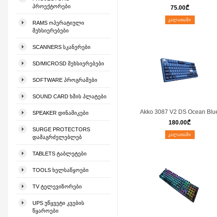
ᲞᲠᲝᲔᲥᲢᲝᲠᲔᲑᲘ
75.00
₾
ᲙᲐᲚᲐᲗᲐᲨᲘ
RAMS ᲝᲞᲔᲠᲐᲢᲘᲣᲚᲘ
ᲛᲔᲮᲡᲘᲔᲠᲔᲑᲔᲑᲘ
SCANNERS ᲡᲙᲐᲜᲔᲠᲔᲑᲘ
SD/MICROSD ᲛᲔᲮᲡᲘᲔᲠᲔᲑᲔᲑᲘ
SOFTWARE ᲞᲠᲝᲒᲠᲐᲛᲔᲑᲘ
SOUND CARD ᲮᲛᲘᲡ ᲞᲚᲐᲢᲔᲑᲘ
Akko 3087 V2 DS Ocean Blu
SPEAKER ᲓᲘᲜᲐᲛᲘᲙᲔᲑᲘ
180.00
₾
SURGE PROTECTORS
ᲙᲐᲚᲐᲗᲐᲨᲘ
ᲓᲐᲛᲐᲒᲠᲫᲔᲚᲔᲑᲚᲔᲑ
TABLETS ᲢᲐᲑᲚᲔᲢᲔᲑᲘ
TOOLS ᲮᲔᲚᲡᲐᲬᲧᲝᲔᲑᲘ
TV ᲢᲔᲚᲔᲕᲘᲖᲝᲠᲔᲑᲘ
UPS ᲣᲬᲧᲕᲔᲢᲘ ᲙᲕᲔᲑᲘᲡ
ᲬᲧᲐᲠᲝᲔᲑᲘ