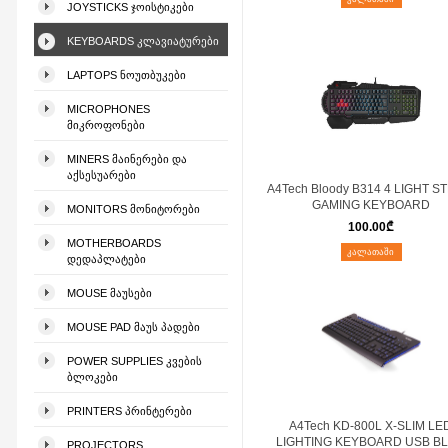
JOYSTICKS ᲯᲝᲘᲡᲢᲘᲙᲔᲑᲘ
KEYBOARDS ᲙᲚᲐᲕᲘᲐᲢᲣᲠᲔᲑᲘ
LAPTOPS ᲜᲝᲣᲗᲑᲣᲙᲔᲑᲘ
MICROPHONES
ᲛᲘᲙᲠᲝᲤᲝᲜᲔᲑᲘ
MINERS ᲛᲐᲘᲜᲔᲠᲔᲑᲘ ᲓᲐ
ᲐᲥᲡᲔᲡᲣᲐᲠᲔᲑᲘ
A4Tech Bloody B314 4 LIGHT S
GAMING KEYBOARD
MONITORS ᲛᲝᲜᲘᲢᲝᲠᲔᲑᲘ
100.00
₾
MOTHERBOARDS
ᲙᲐᲚᲐᲗᲐᲨᲘ
ᲓᲔᲓᲐᲞᲚᲐᲢᲔᲑᲘ
MOUSE ᲛᲐᲣᲡᲔᲑᲘ
MOUSE PAD ᲛᲐᲣᲡ ᲞᲐᲓᲔᲑᲘ
POWER SUPPLIES ᲙᲕᲔᲑᲘᲡ
ᲑᲚᲝᲙᲔᲑᲘ
PRINTERS ᲞᲠᲘᲜᲢᲔᲠᲔᲑᲘ
A4Tech KD-800L X-SLIM LE
LIGHTING KEYBOARD USB B
PROJECTORS