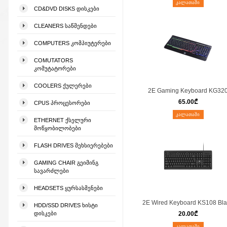
ᲙᲐᲚᲐᲗᲐᲨᲘ
CD&DVD DISKS ᲓᲘᲡᲙᲔᲑᲘ
CLEANERS ᲡᲐᲬᲛᲔᲜᲓᲔᲑᲘ
COMPUTERS ᲙᲝᲛᲞᲘᲣᲢᲔᲠᲔᲑᲘ
COMUTATORS
ᲙᲝᲛᲣᲢᲐᲢᲝᲠᲔᲑᲘ
COOLERS ᲥᲣᲚᲔᲠᲔᲑᲘ
2E Gaming Keyboard KG32
65.00
₾
CPUS ᲞᲠᲝᲪᲔᲡᲝᲠᲔᲑᲘ
ᲙᲐᲚᲐᲗᲐᲨᲘ
ETHERNET ᲥᲡᲔᲚᲣᲠᲘ
ᲛᲝᲬᲧᲝᲑᲘᲚᲝᲑᲔᲑᲘ
FLASH DRIVES ᲛᲔᲮᲡᲘᲔᲠᲔᲑᲔᲑᲘ
GAMING CHAIR ᲒᲔᲘᲛᲘᲜᲒ
ᲡᲐᲕᲐᲠᲫᲚᲔᲑᲘ
HEADSETS ᲧᲣᲠᲡᲐᲡᲛᲔᲜᲔᲑᲘ
2E Wired Keyboard KS108 Bl
HDD/SSD DRIVES ᲮᲘᲡᲢᲘ
ᲓᲘᲡᲙᲔᲑᲘ
20.00
₾
ᲙᲐᲚᲐᲗᲐᲨᲘ