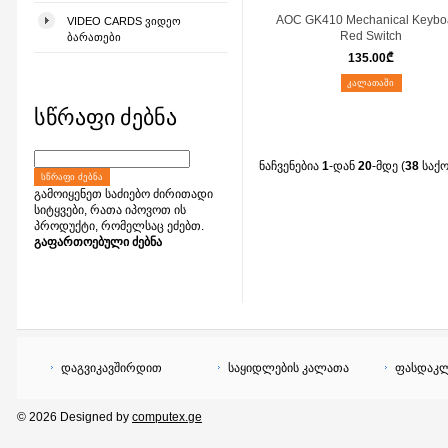
AOC GK410 Mechanical Keybo
VIDEO CARDS ᲕᲘᲓᲔᲝ
Red Switch
ᲑᲐᲠᲐᲗᲔᲑᲘ
135.00
₾
ᲙᲐᲚᲐᲗᲐᲨᲘ
სწრაფი ძებნა
ნაჩვენებია
1
-დან
20
-მდე (
38
საქ
ᲡᲬᲠᲐᲤᲘ ᲫᲔᲑᲜᲐ
გამოიყენეთ საძიებო ძირითადი
სიტყვები, რათა იპოვოთ ის
პროდუქტი, რომელსაც ეძებთ.
გაფართოებული ძებნა
დაგვიკავშირდით
საყიდლების კალათა
ფასდაკლ
© 2026 Designed by
computex.ge