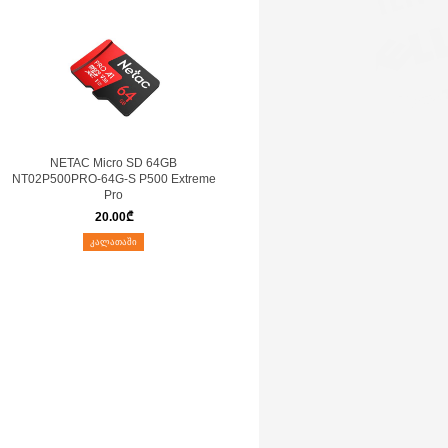
NETAC Micro SD 64GB
NT02P500PRO-64G-S P500 Extreme
Pro
20.00
₾
ᲙᲐᲚᲐᲗᲐᲨᲘ