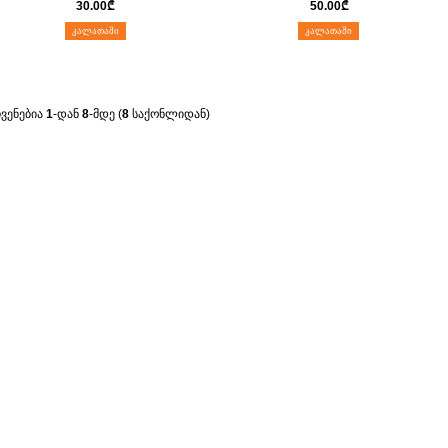
30.00
₾
50.00
₾
ᲙᲐᲚᲐᲗᲐᲨᲘ
ᲙᲐᲚᲐᲗᲐᲨᲘ
ჩვენებია
1
-დან
8
-მდე (
8
საქონლიდან)