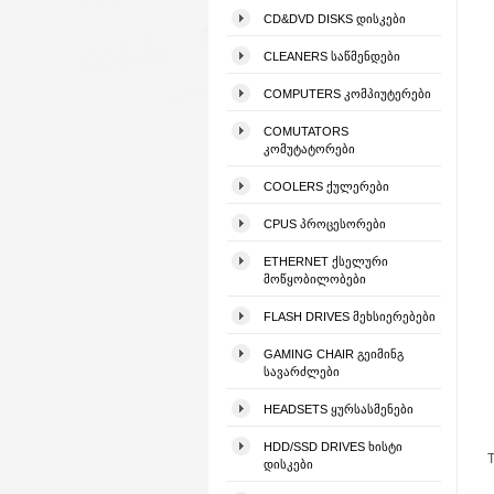
CD&DVD DISKS ᲓᲘᲡᲙᲔᲑᲘ
CLEANERS ᲡᲐᲬᲛᲔᲜᲓᲔᲑᲘ
COMPUTERS ᲙᲝᲛᲞᲘᲣᲢᲔᲠᲔᲑᲘ
COMUTATORS
ᲙᲝᲛᲣᲢᲐᲢᲝᲠᲔᲑᲘ
COOLERS ᲥᲣᲚᲔᲠᲔᲑᲘ
CPUS ᲞᲠᲝᲪᲔᲡᲝᲠᲔᲑᲘ
ETHERNET ᲥᲡᲔᲚᲣᲠᲘ
ᲛᲝᲬᲧᲝᲑᲘᲚᲝᲑᲔᲑᲘ
FLASH DRIVES ᲛᲔᲮᲡᲘᲔᲠᲔᲑᲔᲑᲘ
GAMING CHAIR ᲒᲔᲘᲛᲘᲜᲒ
ᲡᲐᲕᲐᲠᲫᲚᲔᲑᲘ
HEADSETS ᲧᲣᲠᲡᲐᲡᲛᲔᲜᲔᲑᲘ
HDD/SSD DRIVES ᲮᲘᲡᲢᲘ
T
ᲓᲘᲡᲙᲔᲑᲘ