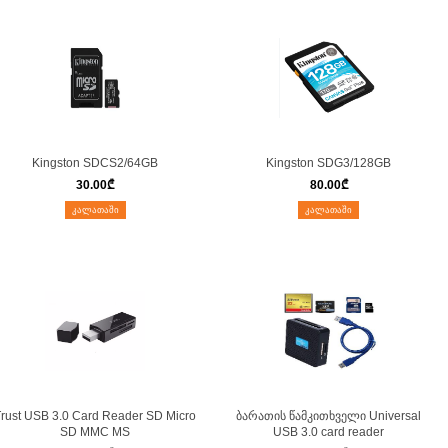
Kingston SDCS2/64GB
Kingston SDG3/128GB
30.00
₾
80.00
₾
ᲙᲐᲚᲐᲗᲐᲨᲘ
ᲙᲐᲚᲐᲗᲐᲨᲘ
rust USB 3.0 Card Reader SD Micro
ბარათის წამკითხველი Universal
SD MMC MS
USB 3.0 card reader