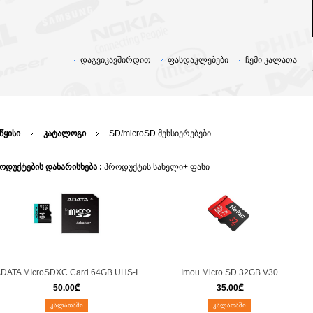
დაგვიკავშირდით
ფასდაკლებები
ჩემი კალათა
წყისი
კატალოგი
SD/microSD მეხსიერებები
ოდუქტების დახარისხება :
პროდუქტის სახელი+
ფასი
DATA MIcroSDXC Card 64GB UHS-I
Imou Micro SD 32GB V30
50.00
₾
35.00
₾
ᲙᲐᲚᲐᲗᲐᲨᲘ
ᲙᲐᲚᲐᲗᲐᲨᲘ