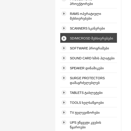
ᲞᲠᲝᲔᲥᲢᲝᲠᲔᲑᲘ
RAMS ᲝᲞᲔᲠᲐᲢᲘᲣᲚᲘ
ᲛᲔᲮᲡᲘᲔᲠᲔᲑᲔᲑᲘ
SCANNERS ᲡᲙᲐᲜᲔᲠᲔᲑᲘ
SD/MICROSD ᲛᲔᲮᲡᲘᲔᲠᲔᲑᲔᲑᲘ
SOFTWARE ᲞᲠᲝᲒᲠᲐᲛᲔᲑᲘ
SOUND CARD ᲮᲛᲘᲡ ᲞᲚᲐᲢᲔᲑᲘ
SPEAKER ᲓᲘᲜᲐᲛᲘᲙᲔᲑᲘ
SURGE PROTECTORS
ᲓᲐᲛᲐᲒᲠᲫᲔᲚᲔᲑᲚᲔᲑ
TABLETS ᲢᲐᲑᲚᲔᲢᲔᲑᲘ
TOOLS ᲮᲔᲚᲡᲐᲬᲧᲝᲔᲑᲘ
TV ᲢᲔᲚᲔᲕᲘᲖᲝᲠᲔᲑᲘ
UPS ᲣᲬᲧᲕᲔᲢᲘ ᲙᲕᲔᲑᲘᲡ
ᲬᲧᲐᲠᲝᲔᲑᲘ