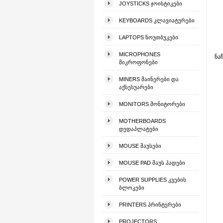
JOYSTICKS ᲯᲝᲘᲡᲢᲘᲙᲔᲑᲘ
KEYBOARDS ᲙᲚᲐᲕᲘᲐᲢᲣᲠᲔᲑᲘ
LAPTOPS ᲜᲝᲣᲗᲑᲣᲙᲔᲑᲘ
MICROPHONES
ნა
ᲛᲘᲙᲠᲝᲤᲝᲜᲔᲑᲘ
MINERS ᲛᲐᲘᲜᲔᲠᲔᲑᲘ ᲓᲐ
ᲐᲥᲡᲔᲡᲣᲐᲠᲔᲑᲘ
MONITORS ᲛᲝᲜᲘᲢᲝᲠᲔᲑᲘ
MOTHERBOARDS
ᲓᲔᲓᲐᲞᲚᲐᲢᲔᲑᲘ
MOUSE ᲛᲐᲣᲡᲔᲑᲘ
MOUSE PAD ᲛᲐᲣᲡ ᲞᲐᲓᲔᲑᲘ
POWER SUPPLIES ᲙᲕᲔᲑᲘᲡ
ᲑᲚᲝᲙᲔᲑᲘ
PRINTERS ᲞᲠᲘᲜᲢᲔᲠᲔᲑᲘ
PROJECTORS