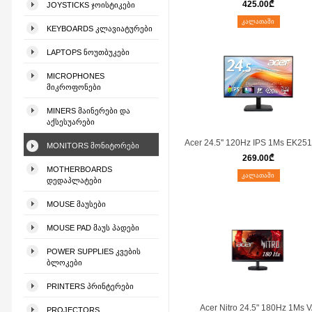
425.00
₾
JOYSTICKS ᲯᲝᲘᲡᲢᲘᲙᲔᲑᲘ
ᲙᲐᲚᲐᲗᲐᲨᲘ
KEYBOARDS ᲙᲚᲐᲕᲘᲐᲢᲣᲠᲔᲑᲘ
LAPTOPS ᲜᲝᲣᲗᲑᲣᲙᲔᲑᲘ
MICROPHONES
ᲛᲘᲙᲠᲝᲤᲝᲜᲔᲑᲘ
MINERS ᲛᲐᲘᲜᲔᲠᲔᲑᲘ ᲓᲐ
ᲐᲥᲡᲔᲡᲣᲐᲠᲔᲑᲘ
Acer 24.5'' 120Hz IPS 1Ms EK25
MONITORS ᲛᲝᲜᲘᲢᲝᲠᲔᲑᲘ
269.00
₾
MOTHERBOARDS
ᲙᲐᲚᲐᲗᲐᲨᲘ
ᲓᲔᲓᲐᲞᲚᲐᲢᲔᲑᲘ
MOUSE ᲛᲐᲣᲡᲔᲑᲘ
MOUSE PAD ᲛᲐᲣᲡ ᲞᲐᲓᲔᲑᲘ
POWER SUPPLIES ᲙᲕᲔᲑᲘᲡ
ᲑᲚᲝᲙᲔᲑᲘ
PRINTERS ᲞᲠᲘᲜᲢᲔᲠᲔᲑᲘ
Acer Nitro 24.5" 180Hz 1Ms 
PROJECTORS