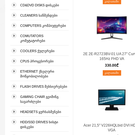
ᲙᲐᲚᲐᲗᲐᲨᲘ
CD&DVD DISKS ᲓᲘᲡᲙᲔᲑᲘ
CLEANERS ᲡᲐᲬᲛᲔᲜᲓᲔᲑᲘ
COMPUTERS ᲙᲝᲛᲞᲘᲣᲢᲔᲠᲔᲑᲘ
COMUTATORS
ᲙᲝᲛᲣᲢᲐᲢᲝᲠᲔᲑᲘ
COOLERS ᲥᲣᲚᲔᲠᲔᲑᲘ
2E 2E-R2723BV-01.UA 27" Cur
165Hz FHD VA
CPUS ᲞᲠᲝᲪᲔᲡᲝᲠᲔᲑᲘ
330.00
₾
ETHERNET ᲥᲡᲔᲚᲣᲠᲘ
ᲙᲐᲚᲐᲗᲐᲨᲘ
ᲛᲝᲬᲧᲝᲑᲘᲚᲝᲑᲔᲑᲘ
FLASH DRIVES ᲛᲔᲮᲡᲘᲔᲠᲔᲑᲔᲑᲘ
GAMING CHAIR ᲒᲔᲘᲛᲘᲜᲒ
ᲡᲐᲕᲐᲠᲫᲚᲔᲑᲘ
HEADSETS ᲧᲣᲠᲡᲐᲡᲛᲔᲜᲔᲑᲘ
HDD/SSD DRIVES ᲮᲘᲡᲢᲘ
Acer 21,5" V226HQLbid DVI H
ᲓᲘᲡᲙᲔᲑᲘ
VGA