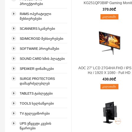
KG251QP3BIIP Gaming Monit
ᲞᲠᲝᲔᲥᲢᲝᲠᲔᲑᲘ
370.00
₾
RAMS ᲝᲞᲔᲠᲐᲢᲘᲣᲚᲘ
ᲙᲐᲚᲐᲗᲐᲨᲘ
ᲛᲔᲮᲡᲘᲔᲠᲔᲑᲔᲑᲘ
SCANNERS ᲡᲙᲐᲜᲔᲠᲔᲑᲘ
SD/MICROSD ᲛᲔᲮᲡᲘᲔᲠᲔᲑᲔᲑᲘ
SOFTWARE ᲞᲠᲝᲒᲠᲐᲛᲔᲑᲘ
SOUND CARD ᲮᲛᲘᲡ ᲞᲚᲐᲢᲔᲑᲘ
AOC 27" LCD 27G4HA FHD / IPS 
SPEAKER ᲓᲘᲜᲐᲛᲘᲙᲔᲑᲘ
Hz / 1920 X 1080 - Full HD
SURGE PROTECTORS
430.00
₾
ᲓᲐᲛᲐᲒᲠᲫᲔᲚᲔᲑᲚᲔᲑ
ᲙᲐᲚᲐᲗᲐᲨᲘ
TABLETS ᲢᲐᲑᲚᲔᲢᲔᲑᲘ
TOOLS ᲮᲔᲚᲡᲐᲬᲧᲝᲔᲑᲘ
TV ᲢᲔᲚᲔᲕᲘᲖᲝᲠᲔᲑᲘ
UPS ᲣᲬᲧᲕᲔᲢᲘ ᲙᲕᲔᲑᲘᲡ
ᲬᲧᲐᲠᲝᲔᲑᲘ