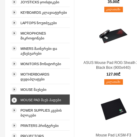
35.00
₾
JOYSTICKS ᲯᲝᲘᲡᲢᲘᲙᲔᲑᲘ
ᲙᲐᲚᲐᲗᲐᲨᲘ
KEYBOARDS ᲙᲚᲐᲕᲘᲐᲢᲣᲠᲔᲑᲘ
LAPTOPS ᲜᲝᲣᲗᲑᲣᲙᲔᲑᲘ
MICROPHONES
ᲛᲘᲙᲠᲝᲤᲝᲜᲔᲑᲘ
MINERS ᲛᲐᲘᲜᲔᲠᲔᲑᲘ ᲓᲐ
ᲐᲥᲡᲔᲡᲣᲐᲠᲔᲑᲘ
ASUS Mouse Pad ROG Sheath
MONITORS ᲛᲝᲜᲘᲢᲝᲠᲔᲑᲘ
Black Box (900x440)
127.00
₾
MOTHERBOARDS
ᲓᲔᲓᲐᲞᲚᲐᲢᲔᲑᲘ
ᲙᲐᲚᲐᲗᲐᲨᲘ
MOUSE ᲛᲐᲣᲡᲔᲑᲘ
MOUSE PAD ᲛᲐᲣᲡ ᲞᲐᲓᲔᲑᲘ
POWER SUPPLIES ᲙᲕᲔᲑᲘᲡ
ᲑᲚᲝᲙᲔᲑᲘ
PRINTERS ᲞᲠᲘᲜᲢᲔᲠᲔᲑᲘ
Mouse Pad LKSM-F3
PROJECTORS