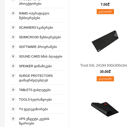
ᲞᲠᲝᲔᲥᲢᲝᲠᲔᲑᲘ
7.00
₾
ᲙᲐᲚᲐᲗᲐᲨᲘ
RAMS ᲝᲞᲔᲠᲐᲢᲘᲣᲚᲘ
ᲛᲔᲮᲡᲘᲔᲠᲔᲑᲔᲑᲘ
SCANNERS ᲡᲙᲐᲜᲔᲠᲔᲑᲘ
SD/MICROSD ᲛᲔᲮᲡᲘᲔᲠᲔᲑᲔᲑᲘ
SOFTWARE ᲞᲠᲝᲒᲠᲐᲛᲔᲑᲘ
SOUND CARD ᲮᲛᲘᲡ ᲞᲚᲐᲢᲔᲑᲘ
Trust XXL 24194 930x300x3
SPEAKER ᲓᲘᲜᲐᲛᲘᲙᲔᲑᲘ
30.00
₾
SURGE PROTECTORS
ᲙᲐᲚᲐᲗᲐᲨᲘ
ᲓᲐᲛᲐᲒᲠᲫᲔᲚᲔᲑᲚᲔᲑ
TABLETS ᲢᲐᲑᲚᲔᲢᲔᲑᲘ
TOOLS ᲮᲔᲚᲡᲐᲬᲧᲝᲔᲑᲘ
TV ᲢᲔᲚᲔᲕᲘᲖᲝᲠᲔᲑᲘ
UPS ᲣᲬᲧᲕᲔᲢᲘ ᲙᲕᲔᲑᲘᲡ
ᲬᲧᲐᲠᲝᲔᲑᲘ