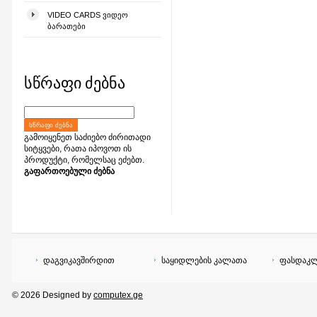
VIDEO CARDS ᲕᲘᲓᲔᲝ
ᲑᲐᲠᲐᲗᲔᲑᲘ
სწრაფი ძებნა
ᲡᲬᲠᲐᲤᲘ ᲫᲔᲑᲜᲐ
გამოიყენეთ საძიებო ძირითადი
სიტყვები, რათა იპოვოთ ის
პროდუქტი, რომელსაც ეძებთ.
გაფართოებული ძებნა
დაგვიკავშირდით
საყიდლების კალათა
ფასდაკლ
© 2026 Designed by
computex.ge