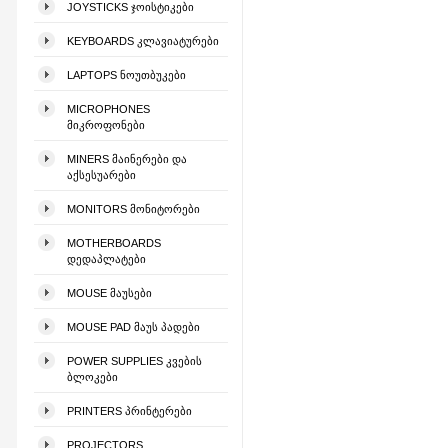
JOYSTICKS ᲯᲝᲘᲡᲢᲘᲙᲔᲑᲘ
KEYBOARDS ᲙᲚᲐᲕᲘᲐᲢᲣᲠᲔᲑᲘ
LAPTOPS ᲜᲝᲣᲗᲑᲣᲙᲔᲑᲘ
MICROPHONES
ᲛᲘᲙᲠᲝᲤᲝᲜᲔᲑᲘ
MINERS ᲛᲐᲘᲜᲔᲠᲔᲑᲘ ᲓᲐ
ᲐᲥᲡᲔᲡᲣᲐᲠᲔᲑᲘ
MONITORS ᲛᲝᲜᲘᲢᲝᲠᲔᲑᲘ
MOTHERBOARDS
ᲓᲔᲓᲐᲞᲚᲐᲢᲔᲑᲘ
MOUSE ᲛᲐᲣᲡᲔᲑᲘ
MOUSE PAD ᲛᲐᲣᲡ ᲞᲐᲓᲔᲑᲘ
POWER SUPPLIES ᲙᲕᲔᲑᲘᲡ
ᲑᲚᲝᲙᲔᲑᲘ
PRINTERS ᲞᲠᲘᲜᲢᲔᲠᲔᲑᲘ
PROJECTORS