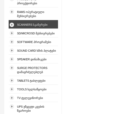
ᲞᲠᲝᲔᲥᲢᲝᲠᲔᲑᲘ
RAMS ᲝᲞᲔᲠᲐᲢᲘᲣᲚᲘ
ᲛᲔᲮᲡᲘᲔᲠᲔᲑᲔᲑᲘ
SCANNERS ᲡᲙᲐᲜᲔᲠᲔᲑᲘ
SD/MICROSD ᲛᲔᲮᲡᲘᲔᲠᲔᲑᲔᲑᲘ
SOFTWARE ᲞᲠᲝᲒᲠᲐᲛᲔᲑᲘ
SOUND CARD ᲮᲛᲘᲡ ᲞᲚᲐᲢᲔᲑᲘ
SPEAKER ᲓᲘᲜᲐᲛᲘᲙᲔᲑᲘ
SURGE PROTECTORS
ᲓᲐᲛᲐᲒᲠᲫᲔᲚᲔᲑᲚᲔᲑ
TABLETS ᲢᲐᲑᲚᲔᲢᲔᲑᲘ
TOOLS ᲮᲔᲚᲡᲐᲬᲧᲝᲔᲑᲘ
TV ᲢᲔᲚᲔᲕᲘᲖᲝᲠᲔᲑᲘ
UPS ᲣᲬᲧᲕᲔᲢᲘ ᲙᲕᲔᲑᲘᲡ
ᲬᲧᲐᲠᲝᲔᲑᲘ