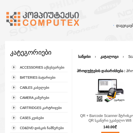
დაგვიკა
კატეგორიები
საწყისი
კატალოგი
Sc
ACCESSORIES ᲐᲥᲡᲔᲡᲣᲐᲠᲔᲑᲘ
პროდუქტების დახარისხება :
პრო
BATTERIES ᲑᲐᲢᲐᲠᲘᲔᲑᲘ
CABLES ᲙᲐᲑᲔᲚᲔᲑᲘ
CAMERA ᲙᲐᲛᲔᲠᲔᲑᲘ
CARTRIDGES ᲙᲐᲠᲢᲠᲘᲯᲔᲑᲘ
QR + Barcode Scanner შტრიხკ
CASES ᲙᲔᲘᲡᲔᲑᲘ
QR სკანერი უკაბელო Wifi
140.00
₾
CD&DVD ᲓᲘᲡᲙᲘᲡ ᲩᲐᲛᲬᲔᲠᲔᲑᲘ