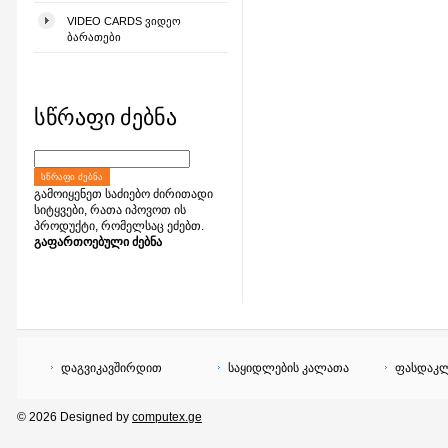
VIDEO CARDS ᲕᲘᲓᲔᲝ
ᲑᲐᲠᲐᲗᲔᲑᲘ
სწრაფი ძებნა
ᲡᲬᲠᲐᲤᲘ ᲫᲔᲑᲜᲐ
გამოიყენეთ საძიებო ძირითადი
სიტყვები, რათა იპოვოთ ის
პროდუქტი, რომელსაც ეძებთ.
გაფართოებული ძებნა
დაგვიკავშირდით
საყიდლების კალათა
ფასდაკლ
© 2026 Designed by
computex.ge