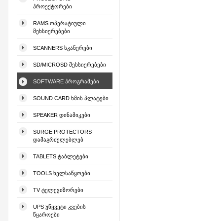
ᲞᲠᲝᲔᲥᲢᲝᲠᲔᲑᲘ
RAMS ᲝᲞᲔᲠᲐᲢᲘᲣᲚᲘ
ᲛᲔᲮᲡᲘᲔᲠᲔᲑᲔᲑᲘ
SCANNERS ᲡᲙᲐᲜᲔᲠᲔᲑᲘ
SD/MICROSD ᲛᲔᲮᲡᲘᲔᲠᲔᲑᲔᲑᲘ
SOFTWARE ᲞᲠᲝᲒᲠᲐᲛᲔᲑᲘ
SOUND CARD ᲮᲛᲘᲡ ᲞᲚᲐᲢᲔᲑᲘ
SPEAKER ᲓᲘᲜᲐᲛᲘᲙᲔᲑᲘ
SURGE PROTECTORS
ᲓᲐᲛᲐᲒᲠᲫᲔᲚᲔᲑᲚᲔᲑ
TABLETS ᲢᲐᲑᲚᲔᲢᲔᲑᲘ
TOOLS ᲮᲔᲚᲡᲐᲬᲧᲝᲔᲑᲘ
TV ᲢᲔᲚᲔᲕᲘᲖᲝᲠᲔᲑᲘ
UPS ᲣᲬᲧᲕᲔᲢᲘ ᲙᲕᲔᲑᲘᲡ
ᲬᲧᲐᲠᲝᲔᲑᲘ