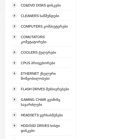
CD&DVD DISKS ᲓᲘᲡᲙᲔᲑᲘ
CLEANERS ᲡᲐᲬᲛᲔᲜᲓᲔᲑᲘ
COMPUTERS ᲙᲝᲛᲞᲘᲣᲢᲔᲠᲔᲑᲘ
COMUTATORS
ᲙᲝᲛᲣᲢᲐᲢᲝᲠᲔᲑᲘ
COOLERS ᲥᲣᲚᲔᲠᲔᲑᲘ
CPUS ᲞᲠᲝᲪᲔᲡᲝᲠᲔᲑᲘ
ETHERNET ᲥᲡᲔᲚᲣᲠᲘ
ᲛᲝᲬᲧᲝᲑᲘᲚᲝᲑᲔᲑᲘ
FLASH DRIVES ᲛᲔᲮᲡᲘᲔᲠᲔᲑᲔᲑᲘ
GAMING CHAIR ᲒᲔᲘᲛᲘᲜᲒ
ᲡᲐᲕᲐᲠᲫᲚᲔᲑᲘ
HEADSETS ᲧᲣᲠᲡᲐᲡᲛᲔᲜᲔᲑᲘ
HDD/SSD DRIVES ᲮᲘᲡᲢᲘ
ᲓᲘᲡᲙᲔᲑᲘ