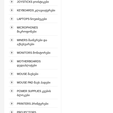
JOYSTICKS ᲯᲝᲘᲡᲢᲘᲙᲔᲑᲘ
KEYBOARDS ᲙᲚᲐᲕᲘᲐᲢᲣᲠᲔᲑᲘ
LAPTOPS ᲜᲝᲣᲗᲑᲣᲙᲔᲑᲘ
MICROPHONES
ᲛᲘᲙᲠᲝᲤᲝᲜᲔᲑᲘ
MINERS ᲛᲐᲘᲜᲔᲠᲔᲑᲘ ᲓᲐ
ᲐᲥᲡᲔᲡᲣᲐᲠᲔᲑᲘ
MONITORS ᲛᲝᲜᲘᲢᲝᲠᲔᲑᲘ
MOTHERBOARDS
ᲓᲔᲓᲐᲞᲚᲐᲢᲔᲑᲘ
MOUSE ᲛᲐᲣᲡᲔᲑᲘ
MOUSE PAD ᲛᲐᲣᲡ ᲞᲐᲓᲔᲑᲘ
POWER SUPPLIES ᲙᲕᲔᲑᲘᲡ
ᲑᲚᲝᲙᲔᲑᲘ
PRINTERS ᲞᲠᲘᲜᲢᲔᲠᲔᲑᲘ
PROJECTORS