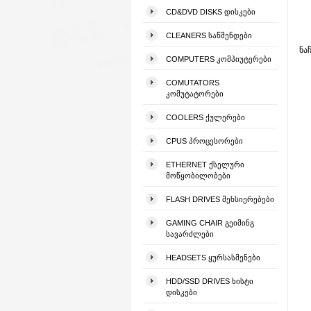
CD&DVD DISKS ᲓᲘᲡᲙᲔᲑᲘ
CLEANERS ᲡᲐᲬᲛᲔᲜᲓᲔᲑᲘ
ნა
COMPUTERS ᲙᲝᲛᲞᲘᲣᲢᲔᲠᲔᲑᲘ
COMUTATORS
ᲙᲝᲛᲣᲢᲐᲢᲝᲠᲔᲑᲘ
COOLERS ᲥᲣᲚᲔᲠᲔᲑᲘ
CPUS ᲞᲠᲝᲪᲔᲡᲝᲠᲔᲑᲘ
ETHERNET ᲥᲡᲔᲚᲣᲠᲘ
ᲛᲝᲬᲧᲝᲑᲘᲚᲝᲑᲔᲑᲘ
FLASH DRIVES ᲛᲔᲮᲡᲘᲔᲠᲔᲑᲔᲑᲘ
GAMING CHAIR ᲒᲔᲘᲛᲘᲜᲒ
ᲡᲐᲕᲐᲠᲫᲚᲔᲑᲘ
HEADSETS ᲧᲣᲠᲡᲐᲡᲛᲔᲜᲔᲑᲘ
HDD/SSD DRIVES ᲮᲘᲡᲢᲘ
ᲓᲘᲡᲙᲔᲑᲘ