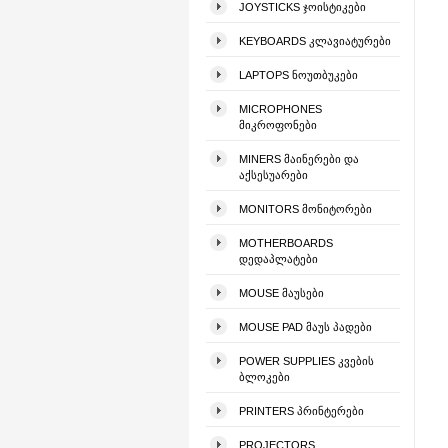
JOYSTICKS ᲯᲝᲘᲡᲢᲘᲙᲔᲑᲘ
KEYBOARDS ᲙᲚᲐᲕᲘᲐᲢᲣᲠᲔᲑᲘ
LAPTOPS ᲜᲝᲣᲗᲑᲣᲙᲔᲑᲘ
MICROPHONES
ᲛᲘᲙᲠᲝᲤᲝᲜᲔᲑᲘ
MINERS ᲛᲐᲘᲜᲔᲠᲔᲑᲘ ᲓᲐ
ᲐᲥᲡᲔᲡᲣᲐᲠᲔᲑᲘ
MONITORS ᲛᲝᲜᲘᲢᲝᲠᲔᲑᲘ
MOTHERBOARDS
ᲓᲔᲓᲐᲞᲚᲐᲢᲔᲑᲘ
MOUSE ᲛᲐᲣᲡᲔᲑᲘ
MOUSE PAD ᲛᲐᲣᲡ ᲞᲐᲓᲔᲑᲘ
POWER SUPPLIES ᲙᲕᲔᲑᲘᲡ
ᲑᲚᲝᲙᲔᲑᲘ
PRINTERS ᲞᲠᲘᲜᲢᲔᲠᲔᲑᲘ
PROJECTORS