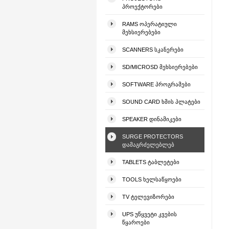
ᲞᲠᲝᲔᲥᲢᲝᲠᲔᲑᲘ
RAMS ᲝᲞᲔᲠᲐᲢᲘᲣᲚᲘ
ᲛᲔᲮᲡᲘᲔᲠᲔᲑᲔᲑᲘ
SCANNERS ᲡᲙᲐᲜᲔᲠᲔᲑᲘ
SD/MICROSD ᲛᲔᲮᲡᲘᲔᲠᲔᲑᲔᲑᲘ
SOFTWARE ᲞᲠᲝᲒᲠᲐᲛᲔᲑᲘ
SOUND CARD ᲮᲛᲘᲡ ᲞᲚᲐᲢᲔᲑᲘ
SPEAKER ᲓᲘᲜᲐᲛᲘᲙᲔᲑᲘ
SURGE PROTECTORS
ᲓᲐᲛᲐᲒᲠᲫᲔᲚᲔᲑᲚᲔᲑ
TABLETS ᲢᲐᲑᲚᲔᲢᲔᲑᲘ
TOOLS ᲮᲔᲚᲡᲐᲬᲧᲝᲔᲑᲘ
TV ᲢᲔᲚᲔᲕᲘᲖᲝᲠᲔᲑᲘ
UPS ᲣᲬᲧᲕᲔᲢᲘ ᲙᲕᲔᲑᲘᲡ
ᲬᲧᲐᲠᲝᲔᲑᲘ