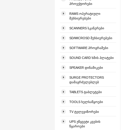
ᲞᲠᲝᲔᲥᲢᲝᲠᲔᲑᲘ
RAMS ᲝᲞᲔᲠᲐᲢᲘᲣᲚᲘ
ᲛᲔᲮᲡᲘᲔᲠᲔᲑᲔᲑᲘ
SCANNERS ᲡᲙᲐᲜᲔᲠᲔᲑᲘ
SD/MICROSD ᲛᲔᲮᲡᲘᲔᲠᲔᲑᲔᲑᲘ
SOFTWARE ᲞᲠᲝᲒᲠᲐᲛᲔᲑᲘ
SOUND CARD ᲮᲛᲘᲡ ᲞᲚᲐᲢᲔᲑᲘ
SPEAKER ᲓᲘᲜᲐᲛᲘᲙᲔᲑᲘ
SURGE PROTECTORS
ᲓᲐᲛᲐᲒᲠᲫᲔᲚᲔᲑᲚᲔᲑ
TABLETS ᲢᲐᲑᲚᲔᲢᲔᲑᲘ
TOOLS ᲮᲔᲚᲡᲐᲬᲧᲝᲔᲑᲘ
TV ᲢᲔᲚᲔᲕᲘᲖᲝᲠᲔᲑᲘ
UPS ᲣᲬᲧᲕᲔᲢᲘ ᲙᲕᲔᲑᲘᲡ
ᲬᲧᲐᲠᲝᲔᲑᲘ