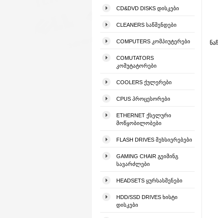
CD&DVD DISKS ᲓᲘᲡᲙᲔᲑᲘ
CLEANERS ᲡᲐᲬᲛᲔᲜᲓᲔᲑᲘ
COMPUTERS ᲙᲝᲛᲞᲘᲣᲢᲔᲠᲔᲑᲘ
ნა
COMUTATORS
ᲙᲝᲛᲣᲢᲐᲢᲝᲠᲔᲑᲘ
COOLERS ᲥᲣᲚᲔᲠᲔᲑᲘ
CPUS ᲞᲠᲝᲪᲔᲡᲝᲠᲔᲑᲘ
ETHERNET ᲥᲡᲔᲚᲣᲠᲘ
ᲛᲝᲬᲧᲝᲑᲘᲚᲝᲑᲔᲑᲘ
FLASH DRIVES ᲛᲔᲮᲡᲘᲔᲠᲔᲑᲔᲑᲘ
GAMING CHAIR ᲒᲔᲘᲛᲘᲜᲒ
ᲡᲐᲕᲐᲠᲫᲚᲔᲑᲘ
HEADSETS ᲧᲣᲠᲡᲐᲡᲛᲔᲜᲔᲑᲘ
HDD/SSD DRIVES ᲮᲘᲡᲢᲘ
ᲓᲘᲡᲙᲔᲑᲘ