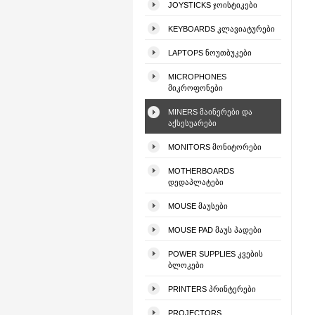
JOYSTICKS ᲯᲝᲘᲡᲢᲘᲙᲔᲑᲘ
KEYBOARDS ᲙᲚᲐᲕᲘᲐᲢᲣᲠᲔᲑᲘ
LAPTOPS ᲜᲝᲣᲗᲑᲣᲙᲔᲑᲘ
MICROPHONES
ᲛᲘᲙᲠᲝᲤᲝᲜᲔᲑᲘ
MINERS ᲛᲐᲘᲜᲔᲠᲔᲑᲘ ᲓᲐ
ᲐᲥᲡᲔᲡᲣᲐᲠᲔᲑᲘ
MONITORS ᲛᲝᲜᲘᲢᲝᲠᲔᲑᲘ
MOTHERBOARDS
ᲓᲔᲓᲐᲞᲚᲐᲢᲔᲑᲘ
MOUSE ᲛᲐᲣᲡᲔᲑᲘ
MOUSE PAD ᲛᲐᲣᲡ ᲞᲐᲓᲔᲑᲘ
POWER SUPPLIES ᲙᲕᲔᲑᲘᲡ
ᲑᲚᲝᲙᲔᲑᲘ
PRINTERS ᲞᲠᲘᲜᲢᲔᲠᲔᲑᲘ
PROJECTORS