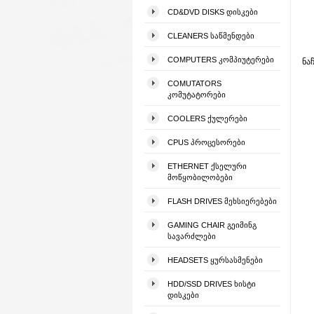
CD&DVD DISKS ᲓᲘᲡᲙᲔᲑᲘ
CLEANERS ᲡᲐᲬᲛᲔᲜᲓᲔᲑᲘ
COMPUTERS ᲙᲝᲛᲞᲘᲣᲢᲔᲠᲔᲑᲘ
ნა
COMUTATORS
ᲙᲝᲛᲣᲢᲐᲢᲝᲠᲔᲑᲘ
COOLERS ᲥᲣᲚᲔᲠᲔᲑᲘ
CPUS ᲞᲠᲝᲪᲔᲡᲝᲠᲔᲑᲘ
ETHERNET ᲥᲡᲔᲚᲣᲠᲘ
ᲛᲝᲬᲧᲝᲑᲘᲚᲝᲑᲔᲑᲘ
FLASH DRIVES ᲛᲔᲮᲡᲘᲔᲠᲔᲑᲔᲑᲘ
GAMING CHAIR ᲒᲔᲘᲛᲘᲜᲒ
ᲡᲐᲕᲐᲠᲫᲚᲔᲑᲘ
HEADSETS ᲧᲣᲠᲡᲐᲡᲛᲔᲜᲔᲑᲘ
HDD/SSD DRIVES ᲮᲘᲡᲢᲘ
ᲓᲘᲡᲙᲔᲑᲘ