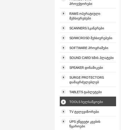
ᲞᲠᲝᲔᲥᲢᲝᲠᲔᲑᲘ
RAMS ᲝᲞᲔᲠᲐᲢᲘᲣᲚᲘ
ᲛᲔᲮᲡᲘᲔᲠᲔᲑᲔᲑᲘ
SCANNERS ᲡᲙᲐᲜᲔᲠᲔᲑᲘ
SD/MICROSD ᲛᲔᲮᲡᲘᲔᲠᲔᲑᲔᲑᲘ
SOFTWARE ᲞᲠᲝᲒᲠᲐᲛᲔᲑᲘ
SOUND CARD ᲮᲛᲘᲡ ᲞᲚᲐᲢᲔᲑᲘ
SPEAKER ᲓᲘᲜᲐᲛᲘᲙᲔᲑᲘ
SURGE PROTECTORS
ᲓᲐᲛᲐᲒᲠᲫᲔᲚᲔᲑᲚᲔᲑ
TABLETS ᲢᲐᲑᲚᲔᲢᲔᲑᲘ
TOOLS ᲮᲔᲚᲡᲐᲬᲧᲝᲔᲑᲘ
TV ᲢᲔᲚᲔᲕᲘᲖᲝᲠᲔᲑᲘ
UPS ᲣᲬᲧᲕᲔᲢᲘ ᲙᲕᲔᲑᲘᲡ
ᲬᲧᲐᲠᲝᲔᲑᲘ