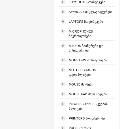
JOYSTICKS ᲯᲝᲘᲡᲢᲘᲙᲔᲑᲘ
KEYBOARDS ᲙᲚᲐᲕᲘᲐᲢᲣᲠᲔᲑᲘ
LAPTOPS ᲜᲝᲣᲗᲑᲣᲙᲔᲑᲘ
MICROPHONES
ᲛᲘᲙᲠᲝᲤᲝᲜᲔᲑᲘ
MINERS ᲛᲐᲘᲜᲔᲠᲔᲑᲘ ᲓᲐ
ᲐᲥᲡᲔᲡᲣᲐᲠᲔᲑᲘ
MONITORS ᲛᲝᲜᲘᲢᲝᲠᲔᲑᲘ
MOTHERBOARDS
ᲓᲔᲓᲐᲞᲚᲐᲢᲔᲑᲘ
MOUSE ᲛᲐᲣᲡᲔᲑᲘ
MOUSE PAD ᲛᲐᲣᲡ ᲞᲐᲓᲔᲑᲘ
POWER SUPPLIES ᲙᲕᲔᲑᲘᲡ
ᲑᲚᲝᲙᲔᲑᲘ
PRINTERS ᲞᲠᲘᲜᲢᲔᲠᲔᲑᲘ
PROJECTORS