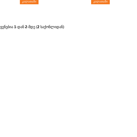
ᲙᲐᲚᲐᲗᲐᲨᲘ
ᲙᲐᲚᲐᲗᲐᲨᲘ
ჩვენებია
1
-დან
2
-მდე (
2
საქონლიდან)