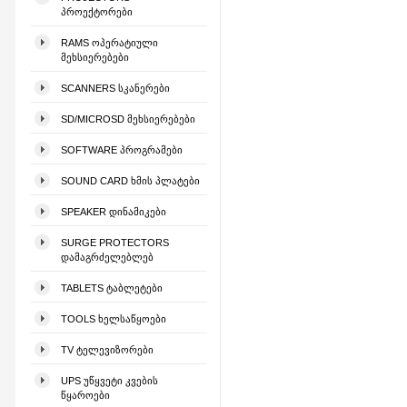
ᲞᲠᲝᲔᲥᲢᲝᲠᲔᲑᲘ
RAMS ᲝᲞᲔᲠᲐᲢᲘᲣᲚᲘ
ᲛᲔᲮᲡᲘᲔᲠᲔᲑᲔᲑᲘ
SCANNERS ᲡᲙᲐᲜᲔᲠᲔᲑᲘ
SD/MICROSD ᲛᲔᲮᲡᲘᲔᲠᲔᲑᲔᲑᲘ
SOFTWARE ᲞᲠᲝᲒᲠᲐᲛᲔᲑᲘ
SOUND CARD ᲮᲛᲘᲡ ᲞᲚᲐᲢᲔᲑᲘ
SPEAKER ᲓᲘᲜᲐᲛᲘᲙᲔᲑᲘ
SURGE PROTECTORS
ᲓᲐᲛᲐᲒᲠᲫᲔᲚᲔᲑᲚᲔᲑ
TABLETS ᲢᲐᲑᲚᲔᲢᲔᲑᲘ
TOOLS ᲮᲔᲚᲡᲐᲬᲧᲝᲔᲑᲘ
TV ᲢᲔᲚᲔᲕᲘᲖᲝᲠᲔᲑᲘ
UPS ᲣᲬᲧᲕᲔᲢᲘ ᲙᲕᲔᲑᲘᲡ
ᲬᲧᲐᲠᲝᲔᲑᲘ