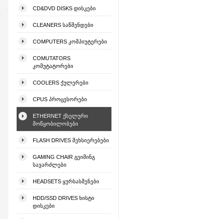
CD&DVD DISKS ᲓᲘᲡᲙᲔᲑᲘ
CLEANERS ᲡᲐᲬᲛᲔᲜᲓᲔᲑᲘ
COMPUTERS ᲙᲝᲛᲞᲘᲣᲢᲔᲠᲔᲑᲘ
COMUTATORS
ᲙᲝᲛᲣᲢᲐᲢᲝᲠᲔᲑᲘ
COOLERS ᲥᲣᲚᲔᲠᲔᲑᲘ
CPUS ᲞᲠᲝᲪᲔᲡᲝᲠᲔᲑᲘ
ETHERNET ᲥᲡᲔᲚᲣᲠᲘ
ᲛᲝᲬᲧᲝᲑᲘᲚᲝᲑᲔᲑᲘ
FLASH DRIVES ᲛᲔᲮᲡᲘᲔᲠᲔᲑᲔᲑᲘ
GAMING CHAIR ᲒᲔᲘᲛᲘᲜᲒ
ᲡᲐᲕᲐᲠᲫᲚᲔᲑᲘ
HEADSETS ᲧᲣᲠᲡᲐᲡᲛᲔᲜᲔᲑᲘ
HDD/SSD DRIVES ᲮᲘᲡᲢᲘ
ᲓᲘᲡᲙᲔᲑᲘ