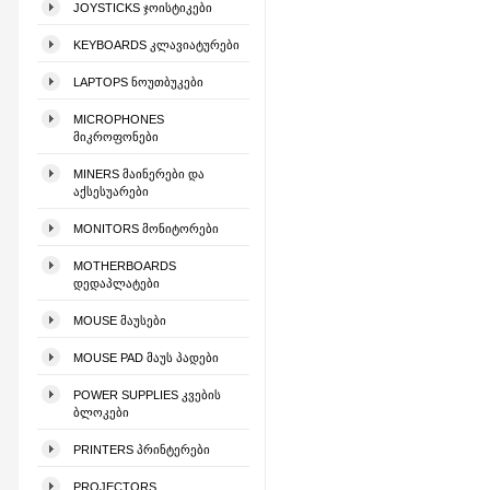
JOYSTICKS ᲯᲝᲘᲡᲢᲘᲙᲔᲑᲘ
KEYBOARDS ᲙᲚᲐᲕᲘᲐᲢᲣᲠᲔᲑᲘ
LAPTOPS ᲜᲝᲣᲗᲑᲣᲙᲔᲑᲘ
MICROPHONES
ᲛᲘᲙᲠᲝᲤᲝᲜᲔᲑᲘ
MINERS ᲛᲐᲘᲜᲔᲠᲔᲑᲘ ᲓᲐ
ᲐᲥᲡᲔᲡᲣᲐᲠᲔᲑᲘ
MONITORS ᲛᲝᲜᲘᲢᲝᲠᲔᲑᲘ
MOTHERBOARDS
ᲓᲔᲓᲐᲞᲚᲐᲢᲔᲑᲘ
MOUSE ᲛᲐᲣᲡᲔᲑᲘ
MOUSE PAD ᲛᲐᲣᲡ ᲞᲐᲓᲔᲑᲘ
POWER SUPPLIES ᲙᲕᲔᲑᲘᲡ
ᲑᲚᲝᲙᲔᲑᲘ
PRINTERS ᲞᲠᲘᲜᲢᲔᲠᲔᲑᲘ
PROJECTORS