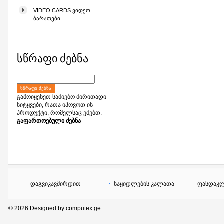
VIDEO CARDS ᲕᲘᲓᲔᲝ
ᲑᲐᲠᲐᲗᲔᲑᲘ
სწრაფი ძებნა
ᲡᲬᲠᲐᲤᲘ ᲫᲔᲑᲜᲐ
გამოიყენეთ საძიებო ძირითადი
სიტყვები, რათა იპოვოთ ის
პროდუქტი, რომელსაც ეძებთ.
გაფართოებული ძებნა
დაგვიკავშირდით
საყიდლების კალათა
ფასდაკლ
© 2026 Designed by
computex.ge