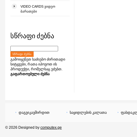
VIDEO CARDS ᲕᲘᲓᲔᲝ
ᲑᲐᲠᲐᲗᲔᲑᲘ
სწრაფი ძებნა
ᲡᲬᲠᲐᲤᲘ ᲫᲔᲑᲜᲐ
გამოიყენეთ საძიებო ძირითადი
სიტყვები, რათა იპოვოთ ის
პროდუქტი, რომელსაც ეძებთ.
გაფართოებული ძებნა
დაგვიკავშირდით
საყიდლების კალათა
ფასდაკლ
© 2026 Designed by
computex.ge