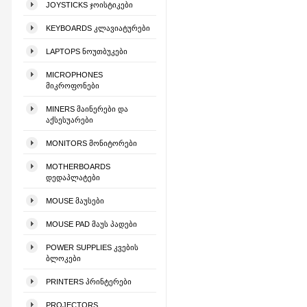
JOYSTICKS ᲯᲝᲘᲡᲢᲘᲙᲔᲑᲘ
KEYBOARDS ᲙᲚᲐᲕᲘᲐᲢᲣᲠᲔᲑᲘ
LAPTOPS ᲜᲝᲣᲗᲑᲣᲙᲔᲑᲘ
MICROPHONES
ᲛᲘᲙᲠᲝᲤᲝᲜᲔᲑᲘ
MINERS ᲛᲐᲘᲜᲔᲠᲔᲑᲘ ᲓᲐ
ᲐᲥᲡᲔᲡᲣᲐᲠᲔᲑᲘ
MONITORS ᲛᲝᲜᲘᲢᲝᲠᲔᲑᲘ
MOTHERBOARDS
ᲓᲔᲓᲐᲞᲚᲐᲢᲔᲑᲘ
MOUSE ᲛᲐᲣᲡᲔᲑᲘ
MOUSE PAD ᲛᲐᲣᲡ ᲞᲐᲓᲔᲑᲘ
POWER SUPPLIES ᲙᲕᲔᲑᲘᲡ
ᲑᲚᲝᲙᲔᲑᲘ
PRINTERS ᲞᲠᲘᲜᲢᲔᲠᲔᲑᲘ
PROJECTORS