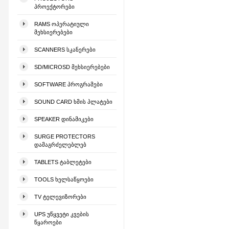
ᲞᲠᲝᲔᲥᲢᲝᲠᲔᲑᲘ
RAMS ᲝᲞᲔᲠᲐᲢᲘᲣᲚᲘ
ᲛᲔᲮᲡᲘᲔᲠᲔᲑᲔᲑᲘ
SCANNERS ᲡᲙᲐᲜᲔᲠᲔᲑᲘ
SD/MICROSD ᲛᲔᲮᲡᲘᲔᲠᲔᲑᲔᲑᲘ
SOFTWARE ᲞᲠᲝᲒᲠᲐᲛᲔᲑᲘ
SOUND CARD ᲮᲛᲘᲡ ᲞᲚᲐᲢᲔᲑᲘ
SPEAKER ᲓᲘᲜᲐᲛᲘᲙᲔᲑᲘ
SURGE PROTECTORS
ᲓᲐᲛᲐᲒᲠᲫᲔᲚᲔᲑᲚᲔᲑ
TABLETS ᲢᲐᲑᲚᲔᲢᲔᲑᲘ
TOOLS ᲮᲔᲚᲡᲐᲬᲧᲝᲔᲑᲘ
TV ᲢᲔᲚᲔᲕᲘᲖᲝᲠᲔᲑᲘ
UPS ᲣᲬᲧᲕᲔᲢᲘ ᲙᲕᲔᲑᲘᲡ
ᲬᲧᲐᲠᲝᲔᲑᲘ