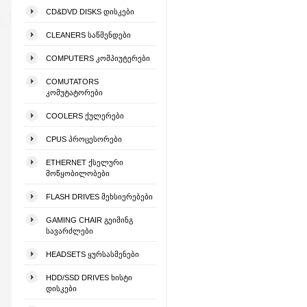
CD&DVD DISKS ᲓᲘᲡᲙᲔᲑᲘ
CLEANERS ᲡᲐᲬᲛᲔᲜᲓᲔᲑᲘ
COMPUTERS ᲙᲝᲛᲞᲘᲣᲢᲔᲠᲔᲑᲘ
COMUTATORS
ᲙᲝᲛᲣᲢᲐᲢᲝᲠᲔᲑᲘ
COOLERS ᲥᲣᲚᲔᲠᲔᲑᲘ
CPUS ᲞᲠᲝᲪᲔᲡᲝᲠᲔᲑᲘ
ETHERNET ᲥᲡᲔᲚᲣᲠᲘ
ᲛᲝᲬᲧᲝᲑᲘᲚᲝᲑᲔᲑᲘ
FLASH DRIVES ᲛᲔᲮᲡᲘᲔᲠᲔᲑᲔᲑᲘ
GAMING CHAIR ᲒᲔᲘᲛᲘᲜᲒ
ᲡᲐᲕᲐᲠᲫᲚᲔᲑᲘ
HEADSETS ᲧᲣᲠᲡᲐᲡᲛᲔᲜᲔᲑᲘ
HDD/SSD DRIVES ᲮᲘᲡᲢᲘ
ᲓᲘᲡᲙᲔᲑᲘ