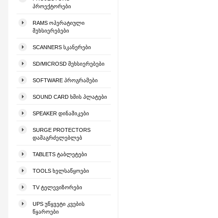
ᲞᲠᲝᲔᲥᲢᲝᲠᲔᲑᲘ
RAMS ᲝᲞᲔᲠᲐᲢᲘᲣᲚᲘ
ᲛᲔᲮᲡᲘᲔᲠᲔᲑᲔᲑᲘ
SCANNERS ᲡᲙᲐᲜᲔᲠᲔᲑᲘ
SD/MICROSD ᲛᲔᲮᲡᲘᲔᲠᲔᲑᲔᲑᲘ
SOFTWARE ᲞᲠᲝᲒᲠᲐᲛᲔᲑᲘ
SOUND CARD ᲮᲛᲘᲡ ᲞᲚᲐᲢᲔᲑᲘ
SPEAKER ᲓᲘᲜᲐᲛᲘᲙᲔᲑᲘ
SURGE PROTECTORS
ᲓᲐᲛᲐᲒᲠᲫᲔᲚᲔᲑᲚᲔᲑ
TABLETS ᲢᲐᲑᲚᲔᲢᲔᲑᲘ
TOOLS ᲮᲔᲚᲡᲐᲬᲧᲝᲔᲑᲘ
TV ᲢᲔᲚᲔᲕᲘᲖᲝᲠᲔᲑᲘ
UPS ᲣᲬᲧᲕᲔᲢᲘ ᲙᲕᲔᲑᲘᲡ
ᲬᲧᲐᲠᲝᲔᲑᲘ