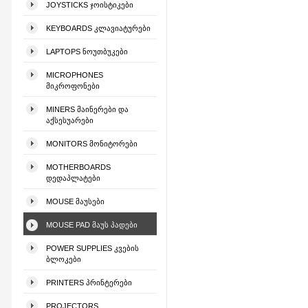
JOYSTICKS ᲯᲝᲘᲡᲢᲘᲙᲔᲑᲘ
KEYBOARDS ᲙᲚᲐᲕᲘᲐᲢᲣᲠᲔᲑᲘ
LAPTOPS ᲜᲝᲣᲗᲑᲣᲙᲔᲑᲘ
MICROPHONES
ᲛᲘᲙᲠᲝᲤᲝᲜᲔᲑᲘ
MINERS ᲛᲐᲘᲜᲔᲠᲔᲑᲘ ᲓᲐ
ᲐᲥᲡᲔᲡᲣᲐᲠᲔᲑᲘ
MONITORS ᲛᲝᲜᲘᲢᲝᲠᲔᲑᲘ
MOTHERBOARDS
ᲓᲔᲓᲐᲞᲚᲐᲢᲔᲑᲘ
MOUSE ᲛᲐᲣᲡᲔᲑᲘ
MOUSE PAD ᲛᲐᲣᲡ ᲞᲐᲓᲔᲑᲘ
POWER SUPPLIES ᲙᲕᲔᲑᲘᲡ
ᲑᲚᲝᲙᲔᲑᲘ
PRINTERS ᲞᲠᲘᲜᲢᲔᲠᲔᲑᲘ
PROJECTORS