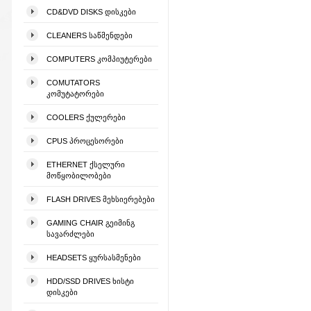
CD&DVD DISKS ᲓᲘᲡᲙᲔᲑᲘ
CLEANERS ᲡᲐᲬᲛᲔᲜᲓᲔᲑᲘ
COMPUTERS ᲙᲝᲛᲞᲘᲣᲢᲔᲠᲔᲑᲘ
COMUTATORS
ᲙᲝᲛᲣᲢᲐᲢᲝᲠᲔᲑᲘ
COOLERS ᲥᲣᲚᲔᲠᲔᲑᲘ
CPUS ᲞᲠᲝᲪᲔᲡᲝᲠᲔᲑᲘ
ETHERNET ᲥᲡᲔᲚᲣᲠᲘ
ᲛᲝᲬᲧᲝᲑᲘᲚᲝᲑᲔᲑᲘ
FLASH DRIVES ᲛᲔᲮᲡᲘᲔᲠᲔᲑᲔᲑᲘ
GAMING CHAIR ᲒᲔᲘᲛᲘᲜᲒ
ᲡᲐᲕᲐᲠᲫᲚᲔᲑᲘ
HEADSETS ᲧᲣᲠᲡᲐᲡᲛᲔᲜᲔᲑᲘ
HDD/SSD DRIVES ᲮᲘᲡᲢᲘ
ᲓᲘᲡᲙᲔᲑᲘ