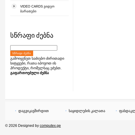
VIDEO CARDS ᲕᲘᲓᲔᲝ
ᲑᲐᲠᲐᲗᲔᲑᲘ
სწრაფი ძებნა
ᲡᲬᲠᲐᲤᲘ ᲫᲔᲑᲜᲐ
გამოიყენეთ საძიებო ძირითადი
სიტყვები, რათა იპოვოთ ის
პროდუქტი, რომელსაც ეძებთ.
გაფართოებული ძებნა
დაგვიკავშირდით
საყიდლების კალათა
ფასდაკლ
© 2026 Designed by
computex.ge