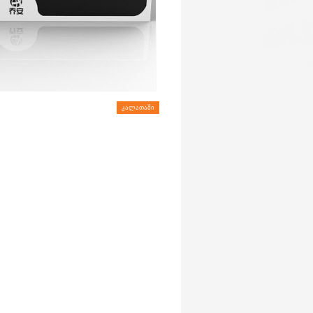
ᲙᲐᲚᲐᲗᲐᲨᲘ