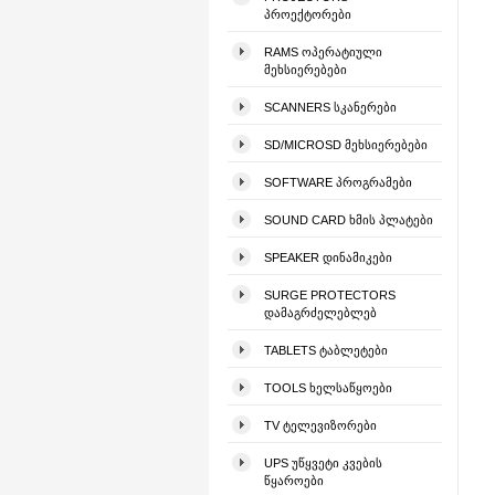
ᲞᲠᲝᲔᲥᲢᲝᲠᲔᲑᲘ
RAMS ᲝᲞᲔᲠᲐᲢᲘᲣᲚᲘ
ᲛᲔᲮᲡᲘᲔᲠᲔᲑᲔᲑᲘ
SCANNERS ᲡᲙᲐᲜᲔᲠᲔᲑᲘ
SD/MICROSD ᲛᲔᲮᲡᲘᲔᲠᲔᲑᲔᲑᲘ
SOFTWARE ᲞᲠᲝᲒᲠᲐᲛᲔᲑᲘ
SOUND CARD ᲮᲛᲘᲡ ᲞᲚᲐᲢᲔᲑᲘ
SPEAKER ᲓᲘᲜᲐᲛᲘᲙᲔᲑᲘ
SURGE PROTECTORS
ᲓᲐᲛᲐᲒᲠᲫᲔᲚᲔᲑᲚᲔᲑ
TABLETS ᲢᲐᲑᲚᲔᲢᲔᲑᲘ
TOOLS ᲮᲔᲚᲡᲐᲬᲧᲝᲔᲑᲘ
TV ᲢᲔᲚᲔᲕᲘᲖᲝᲠᲔᲑᲘ
UPS ᲣᲬᲧᲕᲔᲢᲘ ᲙᲕᲔᲑᲘᲡ
ᲬᲧᲐᲠᲝᲔᲑᲘ