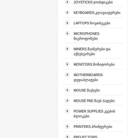
JOYSTICKS ᲯᲝᲘᲡᲢᲘᲙᲔᲑᲘ
KEYBOARDS ᲙᲚᲐᲕᲘᲐᲢᲣᲠᲔᲑᲘ
LAPTOPS ᲜᲝᲣᲗᲑᲣᲙᲔᲑᲘ
MICROPHONES
ᲛᲘᲙᲠᲝᲤᲝᲜᲔᲑᲘ
MINERS ᲛᲐᲘᲜᲔᲠᲔᲑᲘ ᲓᲐ
ᲐᲥᲡᲔᲡᲣᲐᲠᲔᲑᲘ
MONITORS ᲛᲝᲜᲘᲢᲝᲠᲔᲑᲘ
MOTHERBOARDS
ᲓᲔᲓᲐᲞᲚᲐᲢᲔᲑᲘ
MOUSE ᲛᲐᲣᲡᲔᲑᲘ
MOUSE PAD ᲛᲐᲣᲡ ᲞᲐᲓᲔᲑᲘ
POWER SUPPLIES ᲙᲕᲔᲑᲘᲡ
ᲑᲚᲝᲙᲔᲑᲘ
PRINTERS ᲞᲠᲘᲜᲢᲔᲠᲔᲑᲘ
PROJECTORS