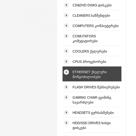
CD&DVD DISKS ᲓᲘᲡᲙᲔᲑᲘ
CLEANERS ᲡᲐᲬᲛᲔᲜᲓᲔᲑᲘ
COMPUTERS ᲙᲝᲛᲞᲘᲣᲢᲔᲠᲔᲑᲘ
COMUTATORS
ᲙᲝᲛᲣᲢᲐᲢᲝᲠᲔᲑᲘ
COOLERS ᲥᲣᲚᲔᲠᲔᲑᲘ
CPUS ᲞᲠᲝᲪᲔᲡᲝᲠᲔᲑᲘ
ETHERNET ᲥᲡᲔᲚᲣᲠᲘ
ᲛᲝᲬᲧᲝᲑᲘᲚᲝᲑᲔᲑᲘ
FLASH DRIVES ᲛᲔᲮᲡᲘᲔᲠᲔᲑᲔᲑᲘ
GAMING CHAIR ᲒᲔᲘᲛᲘᲜᲒ
ᲡᲐᲕᲐᲠᲫᲚᲔᲑᲘ
HEADSETS ᲧᲣᲠᲡᲐᲡᲛᲔᲜᲔᲑᲘ
HDD/SSD DRIVES ᲮᲘᲡᲢᲘ
ᲓᲘᲡᲙᲔᲑᲘ