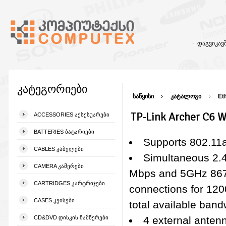
დაგვიკა
კატეგორიები
საწყისი
კატალოგი
Et
TP-Link Archer C6 W
ACCESSORIES ᲐᲥᲡᲔᲡᲣᲐᲠᲔᲑᲘ
BATTERIES ᲑᲐᲢᲐᲠᲘᲔᲑᲘ
Supports 802.11
CABLES ᲙᲐᲑᲔᲚᲔᲑᲘ
Simultaneous 2.
CAMERA ᲙᲐᲛᲔᲠᲔᲑᲘ
Mbps and 5GHz 86
CARTRIDGES ᲙᲐᲠᲢᲠᲘᲯᲔᲑᲘ
connections for 12
CASES ᲙᲔᲘᲡᲔᲑᲘ
total available band
CD&DVD ᲓᲘᲡᲙᲘᲡ ᲩᲐᲛᲬᲔᲠᲔᲑᲘ
4 external anten