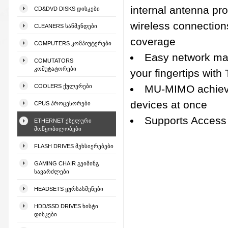
internal antenna pro
CD&DVD DISKS ᲓᲘᲡᲙᲔᲑᲘ
wireless connection
CLEANERS ᲡᲐᲬᲛᲔᲜᲓᲔᲑᲘ
coverage
COMPUTERS ᲙᲝᲛᲞᲘᲣᲢᲔᲠᲔᲑᲘ
Easy network m
COMUTATORS
ᲙᲝᲛᲣᲢᲐᲢᲝᲠᲔᲑᲘ
your fingertips with
COOLERS ᲥᲣᲚᲔᲠᲔᲑᲘ
MU-MIMO achieve
devices at once
CPUS ᲞᲠᲝᲪᲔᲡᲝᲠᲔᲑᲘ
Supports Access 
ETHERNET ᲥᲡᲔᲚᲣᲠᲘ
ᲛᲝᲬᲧᲝᲑᲘᲚᲝᲑᲔᲑᲘ
FLASH DRIVES ᲛᲔᲮᲡᲘᲔᲠᲔᲑᲔᲑᲘ
GAMING CHAIR ᲒᲔᲘᲛᲘᲜᲒ
ᲡᲐᲕᲐᲠᲫᲚᲔᲑᲘ
HEADSETS ᲧᲣᲠᲡᲐᲡᲛᲔᲜᲔᲑᲘ
HDD/SSD DRIVES ᲮᲘᲡᲢᲘ
ᲓᲘᲡᲙᲔᲑᲘ