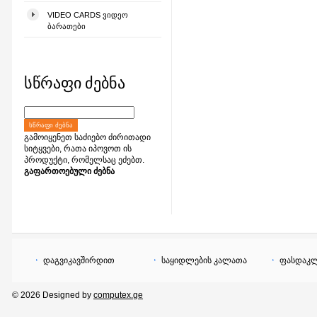
VIDEO CARDS ᲕᲘᲓᲔᲝ
ᲑᲐᲠᲐᲗᲔᲑᲘ
სწრაფი ძებნა
ᲡᲬᲠᲐᲤᲘ ᲫᲔᲑᲜᲐ
გამოიყენეთ საძიებო ძირითადი
სიტყვები, რათა იპოვოთ ის
პროდუქტი, რომელსაც ეძებთ.
გაფართოებული ძებნა
დაგვიკავშირდით
საყიდლების კალათა
ფასდაკლ
© 2026 Designed by
computex.ge