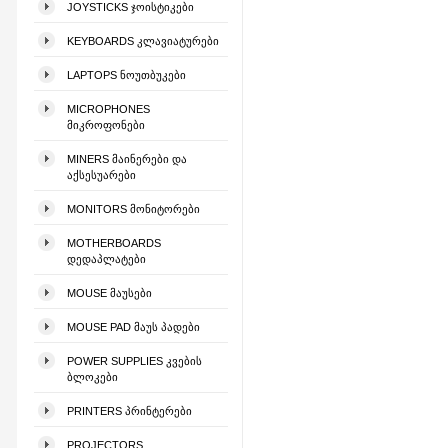
JOYSTICKS ᲯᲝᲘᲡᲢᲘᲙᲔᲑᲘ
KEYBOARDS ᲙᲚᲐᲕᲘᲐᲢᲣᲠᲔᲑᲘ
LAPTOPS ᲜᲝᲣᲗᲑᲣᲙᲔᲑᲘ
MICROPHONES
ᲛᲘᲙᲠᲝᲤᲝᲜᲔᲑᲘ
MINERS ᲛᲐᲘᲜᲔᲠᲔᲑᲘ ᲓᲐ
ᲐᲥᲡᲔᲡᲣᲐᲠᲔᲑᲘ
MONITORS ᲛᲝᲜᲘᲢᲝᲠᲔᲑᲘ
MOTHERBOARDS
ᲓᲔᲓᲐᲞᲚᲐᲢᲔᲑᲘ
MOUSE ᲛᲐᲣᲡᲔᲑᲘ
MOUSE PAD ᲛᲐᲣᲡ ᲞᲐᲓᲔᲑᲘ
POWER SUPPLIES ᲙᲕᲔᲑᲘᲡ
ᲑᲚᲝᲙᲔᲑᲘ
PRINTERS ᲞᲠᲘᲜᲢᲔᲠᲔᲑᲘ
PROJECTORS