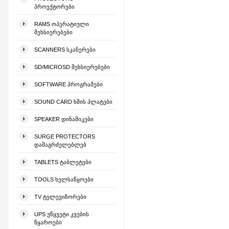
ᲞᲠᲝᲔᲥᲢᲝᲠᲔᲑᲘ
RAMS ᲝᲞᲔᲠᲐᲢᲘᲣᲚᲘ
ᲛᲔᲮᲡᲘᲔᲠᲔᲑᲔᲑᲘ
SCANNERS ᲡᲙᲐᲜᲔᲠᲔᲑᲘ
SD/MICROSD ᲛᲔᲮᲡᲘᲔᲠᲔᲑᲔᲑᲘ
SOFTWARE ᲞᲠᲝᲒᲠᲐᲛᲔᲑᲘ
SOUND CARD ᲮᲛᲘᲡ ᲞᲚᲐᲢᲔᲑᲘ
SPEAKER ᲓᲘᲜᲐᲛᲘᲙᲔᲑᲘ
SURGE PROTECTORS
ᲓᲐᲛᲐᲒᲠᲫᲔᲚᲔᲑᲚᲔᲑ
TABLETS ᲢᲐᲑᲚᲔᲢᲔᲑᲘ
TOOLS ᲮᲔᲚᲡᲐᲬᲧᲝᲔᲑᲘ
TV ᲢᲔᲚᲔᲕᲘᲖᲝᲠᲔᲑᲘ
UPS ᲣᲬᲧᲕᲔᲢᲘ ᲙᲕᲔᲑᲘᲡ
ᲬᲧᲐᲠᲝᲔᲑᲘ