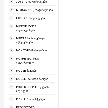
JOYSTICKS ᲯᲝᲘᲡᲢᲘᲙᲔᲑᲘ
KEYBOARDS ᲙᲚᲐᲕᲘᲐᲢᲣᲠᲔᲑᲘ
LAPTOPS ᲜᲝᲣᲗᲑᲣᲙᲔᲑᲘ
MICROPHONES
ᲛᲘᲙᲠᲝᲤᲝᲜᲔᲑᲘ
MINERS ᲛᲐᲘᲜᲔᲠᲔᲑᲘ ᲓᲐ
ᲐᲥᲡᲔᲡᲣᲐᲠᲔᲑᲘ
MONITORS ᲛᲝᲜᲘᲢᲝᲠᲔᲑᲘ
MOTHERBOARDS
ᲓᲔᲓᲐᲞᲚᲐᲢᲔᲑᲘ
MOUSE ᲛᲐᲣᲡᲔᲑᲘ
MOUSE PAD ᲛᲐᲣᲡ ᲞᲐᲓᲔᲑᲘ
POWER SUPPLIES ᲙᲕᲔᲑᲘᲡ
ᲑᲚᲝᲙᲔᲑᲘ
PRINTERS ᲞᲠᲘᲜᲢᲔᲠᲔᲑᲘ
PROJECTORS