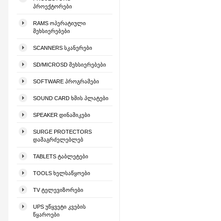
ᲞᲠᲝᲔᲥᲢᲝᲠᲔᲑᲘ
RAMS ᲝᲞᲔᲠᲐᲢᲘᲣᲚᲘ
ᲛᲔᲮᲡᲘᲔᲠᲔᲑᲔᲑᲘ
SCANNERS ᲡᲙᲐᲜᲔᲠᲔᲑᲘ
SD/MICROSD ᲛᲔᲮᲡᲘᲔᲠᲔᲑᲔᲑᲘ
SOFTWARE ᲞᲠᲝᲒᲠᲐᲛᲔᲑᲘ
SOUND CARD ᲮᲛᲘᲡ ᲞᲚᲐᲢᲔᲑᲘ
SPEAKER ᲓᲘᲜᲐᲛᲘᲙᲔᲑᲘ
SURGE PROTECTORS
ᲓᲐᲛᲐᲒᲠᲫᲔᲚᲔᲑᲚᲔᲑ
TABLETS ᲢᲐᲑᲚᲔᲢᲔᲑᲘ
TOOLS ᲮᲔᲚᲡᲐᲬᲧᲝᲔᲑᲘ
TV ᲢᲔᲚᲔᲕᲘᲖᲝᲠᲔᲑᲘ
UPS ᲣᲬᲧᲕᲔᲢᲘ ᲙᲕᲔᲑᲘᲡ
ᲬᲧᲐᲠᲝᲔᲑᲘ