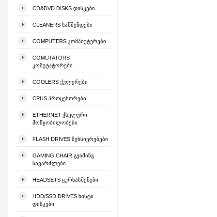
CD&DVD DISKS ᲓᲘᲡᲙᲔᲑᲘ
CLEANERS ᲡᲐᲬᲛᲔᲜᲓᲔᲑᲘ
COMPUTERS ᲙᲝᲛᲞᲘᲣᲢᲔᲠᲔᲑᲘ
COMUTATORS
ᲙᲝᲛᲣᲢᲐᲢᲝᲠᲔᲑᲘ
COOLERS ᲥᲣᲚᲔᲠᲔᲑᲘ
CPUS ᲞᲠᲝᲪᲔᲡᲝᲠᲔᲑᲘ
ETHERNET ᲥᲡᲔᲚᲣᲠᲘ
ᲛᲝᲬᲧᲝᲑᲘᲚᲝᲑᲔᲑᲘ
FLASH DRIVES ᲛᲔᲮᲡᲘᲔᲠᲔᲑᲔᲑᲘ
GAMING CHAIR ᲒᲔᲘᲛᲘᲜᲒ
ᲡᲐᲕᲐᲠᲫᲚᲔᲑᲘ
HEADSETS ᲧᲣᲠᲡᲐᲡᲛᲔᲜᲔᲑᲘ
HDD/SSD DRIVES ᲮᲘᲡᲢᲘ
ᲓᲘᲡᲙᲔᲑᲘ