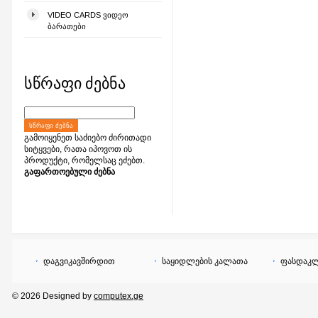
VIDEO CARDS ᲕᲘᲓᲔᲝ
ᲑᲐᲠᲐᲗᲔᲑᲘ
სწრაფი ძებნა
ᲡᲬᲠᲐᲤᲘ ᲫᲔᲑᲜᲐ
გამოიყენეთ საძიებო ძირითადი
სიტყვები, რათა იპოვოთ ის
პროდუქტი, რომელსაც ეძებთ.
გაფართოებული ძებნა
დაგვიკავშირდით
საყიდლების კალათა
ფასდაკლ
© 2026 Designed by
computex.ge