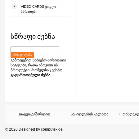
VIDEO CARDS ᲕᲘᲓᲔᲝ
ᲑᲐᲠᲐᲗᲔᲑᲘ
სწრაფი ძებნა
ᲡᲬᲠᲐᲤᲘ ᲫᲔᲑᲜᲐ
გამოიყენეთ საძიებო ძირითადი
სიტყვები, რათა იპოვოთ ის
პროდუქტი, რომელსაც ეძებთ.
გაფართოებული ძებნა
დაგვიკავშირდით
საყიდლების კალათა
ფასდაკლ
© 2026 Designed by
computex.ge