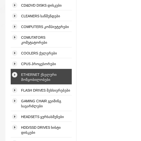
CD&DVD DISKS ᲓᲘᲡᲙᲔᲑᲘ
CLEANERS ᲡᲐᲬᲛᲔᲜᲓᲔᲑᲘ
COMPUTERS ᲙᲝᲛᲞᲘᲣᲢᲔᲠᲔᲑᲘ
COMUTATORS
ᲙᲝᲛᲣᲢᲐᲢᲝᲠᲔᲑᲘ
COOLERS ᲥᲣᲚᲔᲠᲔᲑᲘ
CPUS ᲞᲠᲝᲪᲔᲡᲝᲠᲔᲑᲘ
ETHERNET ᲥᲡᲔᲚᲣᲠᲘ
ᲛᲝᲬᲧᲝᲑᲘᲚᲝᲑᲔᲑᲘ
FLASH DRIVES ᲛᲔᲮᲡᲘᲔᲠᲔᲑᲔᲑᲘ
GAMING CHAIR ᲒᲔᲘᲛᲘᲜᲒ
ᲡᲐᲕᲐᲠᲫᲚᲔᲑᲘ
HEADSETS ᲧᲣᲠᲡᲐᲡᲛᲔᲜᲔᲑᲘ
HDD/SSD DRIVES ᲮᲘᲡᲢᲘ
ᲓᲘᲡᲙᲔᲑᲘ