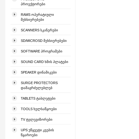
ᲞᲠᲝᲔᲥᲢᲝᲠᲔᲑᲘ
RAMS ᲝᲞᲔᲠᲐᲢᲘᲣᲚᲘ
ᲛᲔᲮᲡᲘᲔᲠᲔᲑᲔᲑᲘ
SCANNERS ᲡᲙᲐᲜᲔᲠᲔᲑᲘ
SD/MICROSD ᲛᲔᲮᲡᲘᲔᲠᲔᲑᲔᲑᲘ
SOFTWARE ᲞᲠᲝᲒᲠᲐᲛᲔᲑᲘ
SOUND CARD ᲮᲛᲘᲡ ᲞᲚᲐᲢᲔᲑᲘ
SPEAKER ᲓᲘᲜᲐᲛᲘᲙᲔᲑᲘ
SURGE PROTECTORS
ᲓᲐᲛᲐᲒᲠᲫᲔᲚᲔᲑᲚᲔᲑ
TABLETS ᲢᲐᲑᲚᲔᲢᲔᲑᲘ
TOOLS ᲮᲔᲚᲡᲐᲬᲧᲝᲔᲑᲘ
TV ᲢᲔᲚᲔᲕᲘᲖᲝᲠᲔᲑᲘ
UPS ᲣᲬᲧᲕᲔᲢᲘ ᲙᲕᲔᲑᲘᲡ
ᲬᲧᲐᲠᲝᲔᲑᲘ