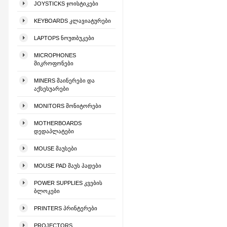
JOYSTICKS ᲯᲝᲘᲡᲢᲘᲙᲔᲑᲘ
KEYBOARDS ᲙᲚᲐᲕᲘᲐᲢᲣᲠᲔᲑᲘ
LAPTOPS ᲜᲝᲣᲗᲑᲣᲙᲔᲑᲘ
MICROPHONES
ᲛᲘᲙᲠᲝᲤᲝᲜᲔᲑᲘ
MINERS ᲛᲐᲘᲜᲔᲠᲔᲑᲘ ᲓᲐ
ᲐᲥᲡᲔᲡᲣᲐᲠᲔᲑᲘ
MONITORS ᲛᲝᲜᲘᲢᲝᲠᲔᲑᲘ
MOTHERBOARDS
ᲓᲔᲓᲐᲞᲚᲐᲢᲔᲑᲘ
MOUSE ᲛᲐᲣᲡᲔᲑᲘ
MOUSE PAD ᲛᲐᲣᲡ ᲞᲐᲓᲔᲑᲘ
POWER SUPPLIES ᲙᲕᲔᲑᲘᲡ
ᲑᲚᲝᲙᲔᲑᲘ
PRINTERS ᲞᲠᲘᲜᲢᲔᲠᲔᲑᲘ
PROJECTORS