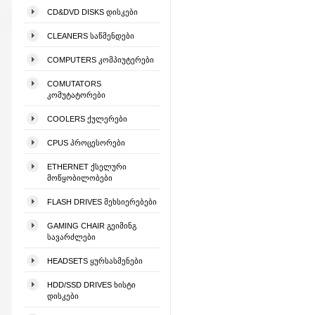
CD&DVD DISKS ᲓᲘᲡᲙᲔᲑᲘ
CLEANERS ᲡᲐᲬᲛᲔᲜᲓᲔᲑᲘ
COMPUTERS ᲙᲝᲛᲞᲘᲣᲢᲔᲠᲔᲑᲘ
COMUTATORS
ᲙᲝᲛᲣᲢᲐᲢᲝᲠᲔᲑᲘ
COOLERS ᲥᲣᲚᲔᲠᲔᲑᲘ
CPUS ᲞᲠᲝᲪᲔᲡᲝᲠᲔᲑᲘ
ETHERNET ᲥᲡᲔᲚᲣᲠᲘ
ᲛᲝᲬᲧᲝᲑᲘᲚᲝᲑᲔᲑᲘ
FLASH DRIVES ᲛᲔᲮᲡᲘᲔᲠᲔᲑᲔᲑᲘ
GAMING CHAIR ᲒᲔᲘᲛᲘᲜᲒ
ᲡᲐᲕᲐᲠᲫᲚᲔᲑᲘ
HEADSETS ᲧᲣᲠᲡᲐᲡᲛᲔᲜᲔᲑᲘ
HDD/SSD DRIVES ᲮᲘᲡᲢᲘ
ᲓᲘᲡᲙᲔᲑᲘ