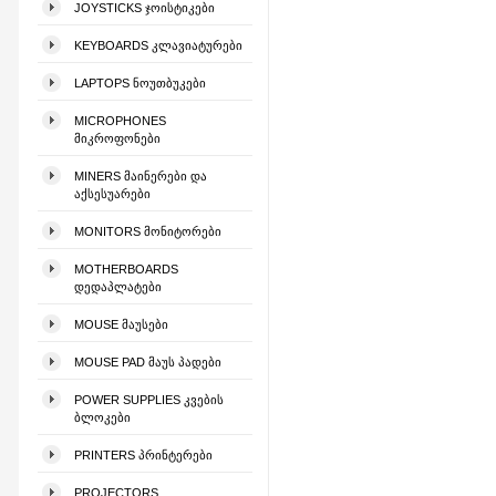
JOYSTICKS ᲯᲝᲘᲡᲢᲘᲙᲔᲑᲘ
KEYBOARDS ᲙᲚᲐᲕᲘᲐᲢᲣᲠᲔᲑᲘ
LAPTOPS ᲜᲝᲣᲗᲑᲣᲙᲔᲑᲘ
MICROPHONES
ᲛᲘᲙᲠᲝᲤᲝᲜᲔᲑᲘ
MINERS ᲛᲐᲘᲜᲔᲠᲔᲑᲘ ᲓᲐ
ᲐᲥᲡᲔᲡᲣᲐᲠᲔᲑᲘ
MONITORS ᲛᲝᲜᲘᲢᲝᲠᲔᲑᲘ
MOTHERBOARDS
ᲓᲔᲓᲐᲞᲚᲐᲢᲔᲑᲘ
MOUSE ᲛᲐᲣᲡᲔᲑᲘ
MOUSE PAD ᲛᲐᲣᲡ ᲞᲐᲓᲔᲑᲘ
POWER SUPPLIES ᲙᲕᲔᲑᲘᲡ
ᲑᲚᲝᲙᲔᲑᲘ
PRINTERS ᲞᲠᲘᲜᲢᲔᲠᲔᲑᲘ
PROJECTORS