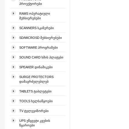
ᲞᲠᲝᲔᲥᲢᲝᲠᲔᲑᲘ
RAMS ᲝᲞᲔᲠᲐᲢᲘᲣᲚᲘ
ᲛᲔᲮᲡᲘᲔᲠᲔᲑᲔᲑᲘ
SCANNERS ᲡᲙᲐᲜᲔᲠᲔᲑᲘ
SD/MICROSD ᲛᲔᲮᲡᲘᲔᲠᲔᲑᲔᲑᲘ
SOFTWARE ᲞᲠᲝᲒᲠᲐᲛᲔᲑᲘ
SOUND CARD ᲮᲛᲘᲡ ᲞᲚᲐᲢᲔᲑᲘ
SPEAKER ᲓᲘᲜᲐᲛᲘᲙᲔᲑᲘ
SURGE PROTECTORS
ᲓᲐᲛᲐᲒᲠᲫᲔᲚᲔᲑᲚᲔᲑ
TABLETS ᲢᲐᲑᲚᲔᲢᲔᲑᲘ
TOOLS ᲮᲔᲚᲡᲐᲬᲧᲝᲔᲑᲘ
TV ᲢᲔᲚᲔᲕᲘᲖᲝᲠᲔᲑᲘ
UPS ᲣᲬᲧᲕᲔᲢᲘ ᲙᲕᲔᲑᲘᲡ
ᲬᲧᲐᲠᲝᲔᲑᲘ