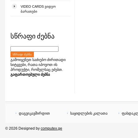
VIDEO CARDS ᲕᲘᲓᲔᲝ
ᲑᲐᲠᲐᲗᲔᲑᲘ
სწრაფი ძებნა
ᲡᲬᲠᲐᲤᲘ ᲫᲔᲑᲜᲐ
გამოიყენეთ საძიებო ძირითადი
სიტყვები, რათა იპოვოთ ის
პროდუქტი, რომელსაც ეძებთ.
გაფართოებული ძებნა
დაგვიკავშირდით
საყიდლების კალათა
ფასდაკლ
© 2026 Designed by
computex.ge