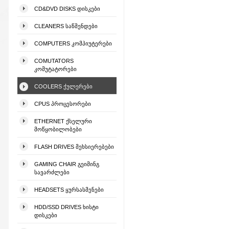
CD&DVD DISKS ᲓᲘᲡᲙᲔᲑᲘ
CLEANERS ᲡᲐᲬᲛᲔᲜᲓᲔᲑᲘ
COMPUTERS ᲙᲝᲛᲞᲘᲣᲢᲔᲠᲔᲑᲘ
COMUTATORS
ᲙᲝᲛᲣᲢᲐᲢᲝᲠᲔᲑᲘ
COOLERS ᲥᲣᲚᲔᲠᲔᲑᲘ
CPUS ᲞᲠᲝᲪᲔᲡᲝᲠᲔᲑᲘ
ETHERNET ᲥᲡᲔᲚᲣᲠᲘ
ᲛᲝᲬᲧᲝᲑᲘᲚᲝᲑᲔᲑᲘ
FLASH DRIVES ᲛᲔᲮᲡᲘᲔᲠᲔᲑᲔᲑᲘ
GAMING CHAIR ᲒᲔᲘᲛᲘᲜᲒ
ᲡᲐᲕᲐᲠᲫᲚᲔᲑᲘ
HEADSETS ᲧᲣᲠᲡᲐᲡᲛᲔᲜᲔᲑᲘ
HDD/SSD DRIVES ᲮᲘᲡᲢᲘ
ᲓᲘᲡᲙᲔᲑᲘ