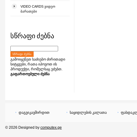
VIDEO CARDS ᲕᲘᲓᲔᲝ
ᲑᲐᲠᲐᲗᲔᲑᲘ
სწრაფი ძებნა
ᲡᲬᲠᲐᲤᲘ ᲫᲔᲑᲜᲐ
გამოიყენეთ საძიებო ძირითადი
სიტყვები, რათა იპოვოთ ის
პროდუქტი, რომელსაც ეძებთ.
გაფართოებული ძებნა
დაგვიკავშირდით
საყიდლების კალათა
ფასდაკლ
© 2026 Designed by
computex.ge