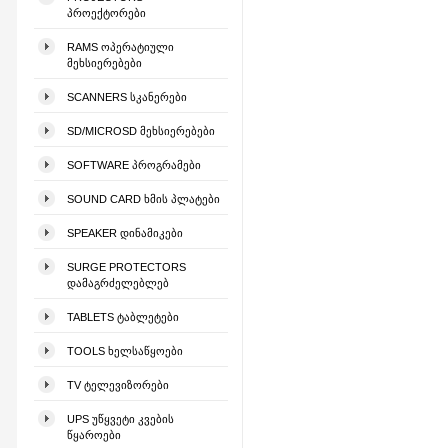
ᲞᲠᲝᲔᲥᲢᲝᲠᲔᲑᲘ
RAMS ᲝᲞᲔᲠᲐᲢᲘᲣᲚᲘ
ᲛᲔᲮᲡᲘᲔᲠᲔᲑᲔᲑᲘ
SCANNERS ᲡᲙᲐᲜᲔᲠᲔᲑᲘ
SD/MICROSD ᲛᲔᲮᲡᲘᲔᲠᲔᲑᲔᲑᲘ
SOFTWARE ᲞᲠᲝᲒᲠᲐᲛᲔᲑᲘ
SOUND CARD ᲮᲛᲘᲡ ᲞᲚᲐᲢᲔᲑᲘ
SPEAKER ᲓᲘᲜᲐᲛᲘᲙᲔᲑᲘ
SURGE PROTECTORS
ᲓᲐᲛᲐᲒᲠᲫᲔᲚᲔᲑᲚᲔᲑ
TABLETS ᲢᲐᲑᲚᲔᲢᲔᲑᲘ
TOOLS ᲮᲔᲚᲡᲐᲬᲧᲝᲔᲑᲘ
TV ᲢᲔᲚᲔᲕᲘᲖᲝᲠᲔᲑᲘ
UPS ᲣᲬᲧᲕᲔᲢᲘ ᲙᲕᲔᲑᲘᲡ
ᲬᲧᲐᲠᲝᲔᲑᲘ