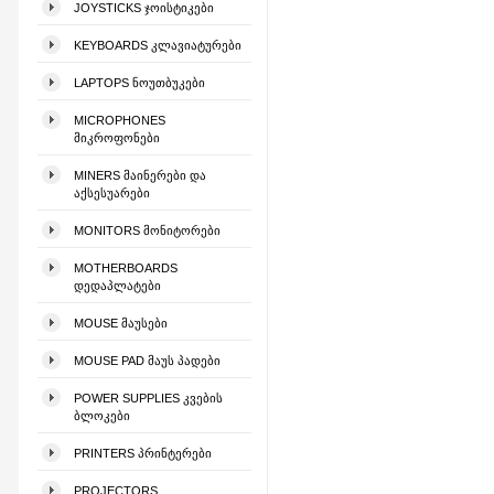
JOYSTICKS ᲯᲝᲘᲡᲢᲘᲙᲔᲑᲘ
KEYBOARDS ᲙᲚᲐᲕᲘᲐᲢᲣᲠᲔᲑᲘ
LAPTOPS ᲜᲝᲣᲗᲑᲣᲙᲔᲑᲘ
MICROPHONES
ᲛᲘᲙᲠᲝᲤᲝᲜᲔᲑᲘ
MINERS ᲛᲐᲘᲜᲔᲠᲔᲑᲘ ᲓᲐ
ᲐᲥᲡᲔᲡᲣᲐᲠᲔᲑᲘ
MONITORS ᲛᲝᲜᲘᲢᲝᲠᲔᲑᲘ
MOTHERBOARDS
ᲓᲔᲓᲐᲞᲚᲐᲢᲔᲑᲘ
MOUSE ᲛᲐᲣᲡᲔᲑᲘ
MOUSE PAD ᲛᲐᲣᲡ ᲞᲐᲓᲔᲑᲘ
POWER SUPPLIES ᲙᲕᲔᲑᲘᲡ
ᲑᲚᲝᲙᲔᲑᲘ
PRINTERS ᲞᲠᲘᲜᲢᲔᲠᲔᲑᲘ
PROJECTORS