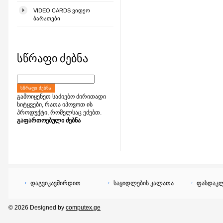
VIDEO CARDS ᲕᲘᲓᲔᲝ
ᲑᲐᲠᲐᲗᲔᲑᲘ
სწრაფი ძებნა
ᲡᲬᲠᲐᲤᲘ ᲫᲔᲑᲜᲐ
გამოიყენეთ საძიებო ძირითადი
სიტყვები, რათა იპოვოთ ის
პროდუქტი, რომელსაც ეძებთ.
გაფართოებული ძებნა
დაგვიკავშირდით
საყიდლების კალათა
ფასდაკლ
© 2026 Designed by
computex.ge