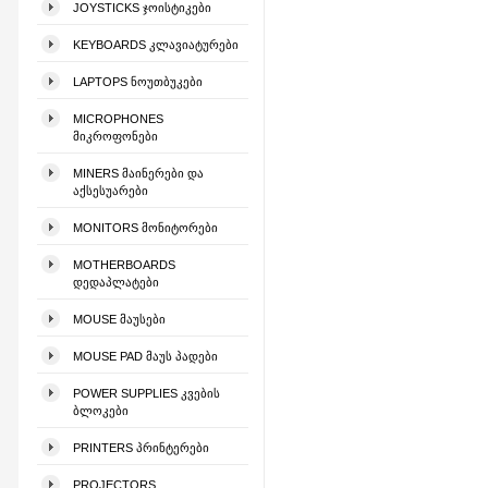
JOYSTICKS ᲯᲝᲘᲡᲢᲘᲙᲔᲑᲘ
KEYBOARDS ᲙᲚᲐᲕᲘᲐᲢᲣᲠᲔᲑᲘ
LAPTOPS ᲜᲝᲣᲗᲑᲣᲙᲔᲑᲘ
MICROPHONES
ᲛᲘᲙᲠᲝᲤᲝᲜᲔᲑᲘ
MINERS ᲛᲐᲘᲜᲔᲠᲔᲑᲘ ᲓᲐ
ᲐᲥᲡᲔᲡᲣᲐᲠᲔᲑᲘ
MONITORS ᲛᲝᲜᲘᲢᲝᲠᲔᲑᲘ
MOTHERBOARDS
ᲓᲔᲓᲐᲞᲚᲐᲢᲔᲑᲘ
MOUSE ᲛᲐᲣᲡᲔᲑᲘ
MOUSE PAD ᲛᲐᲣᲡ ᲞᲐᲓᲔᲑᲘ
POWER SUPPLIES ᲙᲕᲔᲑᲘᲡ
ᲑᲚᲝᲙᲔᲑᲘ
PRINTERS ᲞᲠᲘᲜᲢᲔᲠᲔᲑᲘ
PROJECTORS