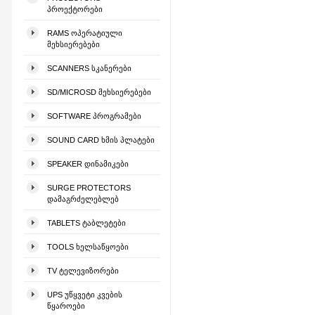
ᲞᲠᲝᲔᲥᲢᲝᲠᲔᲑᲘ
RAMS ᲝᲞᲔᲠᲐᲢᲘᲣᲚᲘ
ᲛᲔᲮᲡᲘᲔᲠᲔᲑᲔᲑᲘ
SCANNERS ᲡᲙᲐᲜᲔᲠᲔᲑᲘ
SD/MICROSD ᲛᲔᲮᲡᲘᲔᲠᲔᲑᲔᲑᲘ
SOFTWARE ᲞᲠᲝᲒᲠᲐᲛᲔᲑᲘ
SOUND CARD ᲮᲛᲘᲡ ᲞᲚᲐᲢᲔᲑᲘ
SPEAKER ᲓᲘᲜᲐᲛᲘᲙᲔᲑᲘ
SURGE PROTECTORS
ᲓᲐᲛᲐᲒᲠᲫᲔᲚᲔᲑᲚᲔᲑ
TABLETS ᲢᲐᲑᲚᲔᲢᲔᲑᲘ
TOOLS ᲮᲔᲚᲡᲐᲬᲧᲝᲔᲑᲘ
TV ᲢᲔᲚᲔᲕᲘᲖᲝᲠᲔᲑᲘ
UPS ᲣᲬᲧᲕᲔᲢᲘ ᲙᲕᲔᲑᲘᲡ
ᲬᲧᲐᲠᲝᲔᲑᲘ