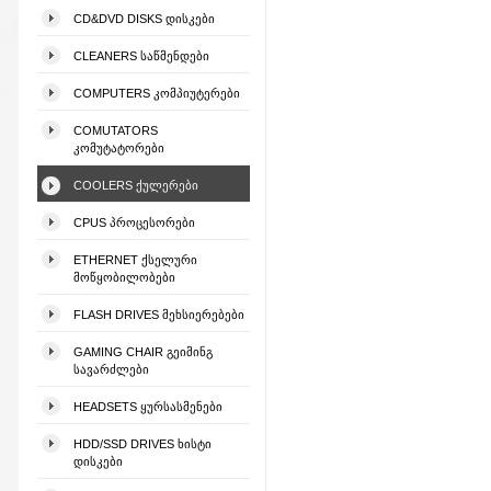
CD&DVD DISKS ᲓᲘᲡᲙᲔᲑᲘ
CLEANERS ᲡᲐᲬᲛᲔᲜᲓᲔᲑᲘ
COMPUTERS ᲙᲝᲛᲞᲘᲣᲢᲔᲠᲔᲑᲘ
COMUTATORS
ᲙᲝᲛᲣᲢᲐᲢᲝᲠᲔᲑᲘ
COOLERS ᲥᲣᲚᲔᲠᲔᲑᲘ
CPUS ᲞᲠᲝᲪᲔᲡᲝᲠᲔᲑᲘ
ETHERNET ᲥᲡᲔᲚᲣᲠᲘ
ᲛᲝᲬᲧᲝᲑᲘᲚᲝᲑᲔᲑᲘ
FLASH DRIVES ᲛᲔᲮᲡᲘᲔᲠᲔᲑᲔᲑᲘ
GAMING CHAIR ᲒᲔᲘᲛᲘᲜᲒ
ᲡᲐᲕᲐᲠᲫᲚᲔᲑᲘ
HEADSETS ᲧᲣᲠᲡᲐᲡᲛᲔᲜᲔᲑᲘ
HDD/SSD DRIVES ᲮᲘᲡᲢᲘ
ᲓᲘᲡᲙᲔᲑᲘ