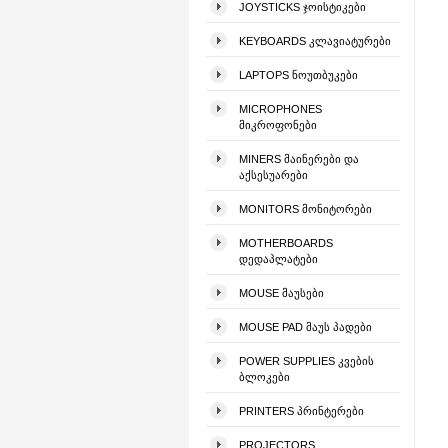
JOYSTICKS ᲯᲝᲘᲡᲢᲘᲙᲔᲑᲘ
KEYBOARDS ᲙᲚᲐᲕᲘᲐᲢᲣᲠᲔᲑᲘ
LAPTOPS ᲜᲝᲣᲗᲑᲣᲙᲔᲑᲘ
MICROPHONES
ᲛᲘᲙᲠᲝᲤᲝᲜᲔᲑᲘ
MINERS ᲛᲐᲘᲜᲔᲠᲔᲑᲘ ᲓᲐ
ᲐᲥᲡᲔᲡᲣᲐᲠᲔᲑᲘ
MONITORS ᲛᲝᲜᲘᲢᲝᲠᲔᲑᲘ
MOTHERBOARDS
ᲓᲔᲓᲐᲞᲚᲐᲢᲔᲑᲘ
MOUSE ᲛᲐᲣᲡᲔᲑᲘ
MOUSE PAD ᲛᲐᲣᲡ ᲞᲐᲓᲔᲑᲘ
POWER SUPPLIES ᲙᲕᲔᲑᲘᲡ
ᲑᲚᲝᲙᲔᲑᲘ
PRINTERS ᲞᲠᲘᲜᲢᲔᲠᲔᲑᲘ
PROJECTORS