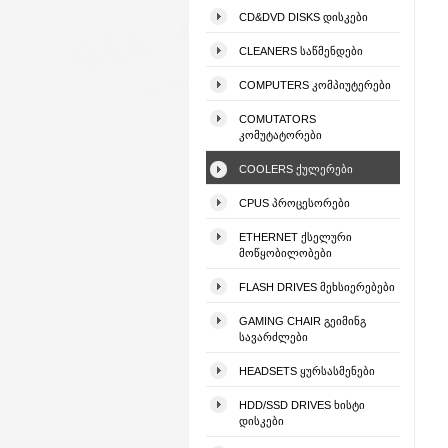
CD&DVD DISKS ᲓᲘᲡᲙᲔᲑᲘ
CLEANERS ᲡᲐᲬᲛᲔᲜᲓᲔᲑᲘ
COMPUTERS ᲙᲝᲛᲞᲘᲣᲢᲔᲠᲔᲑᲘ
COMUTATORS
ᲙᲝᲛᲣᲢᲐᲢᲝᲠᲔᲑᲘ
COOLERS ᲥᲣᲚᲔᲠᲔᲑᲘ
CPUS ᲞᲠᲝᲪᲔᲡᲝᲠᲔᲑᲘ
ETHERNET ᲥᲡᲔᲚᲣᲠᲘ
ᲛᲝᲬᲧᲝᲑᲘᲚᲝᲑᲔᲑᲘ
FLASH DRIVES ᲛᲔᲮᲡᲘᲔᲠᲔᲑᲔᲑᲘ
GAMING CHAIR ᲒᲔᲘᲛᲘᲜᲒ
ᲡᲐᲕᲐᲠᲫᲚᲔᲑᲘ
HEADSETS ᲧᲣᲠᲡᲐᲡᲛᲔᲜᲔᲑᲘ
HDD/SSD DRIVES ᲮᲘᲡᲢᲘ
ᲓᲘᲡᲙᲔᲑᲘ