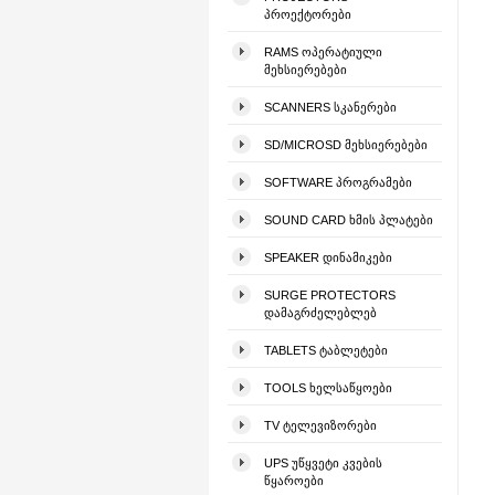
ᲞᲠᲝᲔᲥᲢᲝᲠᲔᲑᲘ
RAMS ᲝᲞᲔᲠᲐᲢᲘᲣᲚᲘ
ᲛᲔᲮᲡᲘᲔᲠᲔᲑᲔᲑᲘ
SCANNERS ᲡᲙᲐᲜᲔᲠᲔᲑᲘ
SD/MICROSD ᲛᲔᲮᲡᲘᲔᲠᲔᲑᲔᲑᲘ
SOFTWARE ᲞᲠᲝᲒᲠᲐᲛᲔᲑᲘ
SOUND CARD ᲮᲛᲘᲡ ᲞᲚᲐᲢᲔᲑᲘ
SPEAKER ᲓᲘᲜᲐᲛᲘᲙᲔᲑᲘ
SURGE PROTECTORS
ᲓᲐᲛᲐᲒᲠᲫᲔᲚᲔᲑᲚᲔᲑ
TABLETS ᲢᲐᲑᲚᲔᲢᲔᲑᲘ
TOOLS ᲮᲔᲚᲡᲐᲬᲧᲝᲔᲑᲘ
TV ᲢᲔᲚᲔᲕᲘᲖᲝᲠᲔᲑᲘ
UPS ᲣᲬᲧᲕᲔᲢᲘ ᲙᲕᲔᲑᲘᲡ
ᲬᲧᲐᲠᲝᲔᲑᲘ