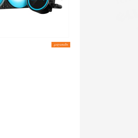
ᲙᲐᲚᲐᲗᲐᲨᲘ