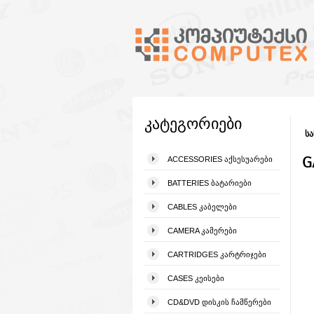
კატეგორიები
სა
G
ACCESSORIES ᲐᲥᲡᲔᲡᲣᲐᲠᲔᲑᲘ
BATTERIES ᲑᲐᲢᲐᲠᲘᲔᲑᲘ
CABLES ᲙᲐᲑᲔᲚᲔᲑᲘ
CAMERA ᲙᲐᲛᲔᲠᲔᲑᲘ
CARTRIDGES ᲙᲐᲠᲢᲠᲘᲯᲔᲑᲘ
CASES ᲙᲔᲘᲡᲔᲑᲘ
CD&DVD ᲓᲘᲡᲙᲘᲡ ᲩᲐᲛᲬᲔᲠᲔᲑᲘ