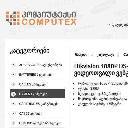
დაგვიკა
კატეგორიები
საწყისი
კატალოგი
Ca
Hikvision 1080P D
ACCESSORIES ᲐᲥᲡᲔᲡᲣᲐᲠᲔᲑᲘ
ვიდეოთვალი ვებ
BATTERIES ᲑᲐᲢᲐᲠᲘᲔᲑᲘ
რეზოლუცია: 1080P (2მეგაპიქ
CABLES ᲙᲐᲑᲔᲚᲔᲑᲘ
ლინზა: 3,6მმ
ხედვის კუთხე: 80 გრადუსი
CAMERA ᲙᲐᲛᲔᲠᲔᲑᲘ
მიკროფონი: აღმის დისტანცია 
CARTRIDGES ᲙᲐᲠᲢᲠᲘᲯᲔᲑᲘ
კაბელის სიგრძე: 1.5მეტრი
CASES ᲙᲔᲘᲡᲔᲑᲘ
CD&DVD ᲓᲘᲡᲙᲘᲡ ᲩᲐᲛᲬᲔᲠᲔᲑᲘ