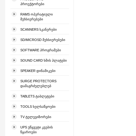
ᲞᲠᲝᲔᲥᲢᲝᲠᲔᲑᲘ
RAMS ᲝᲞᲔᲠᲐᲢᲘᲣᲚᲘ
ᲛᲔᲮᲡᲘᲔᲠᲔᲑᲔᲑᲘ
SCANNERS ᲡᲙᲐᲜᲔᲠᲔᲑᲘ
SD/MICROSD ᲛᲔᲮᲡᲘᲔᲠᲔᲑᲔᲑᲘ
SOFTWARE ᲞᲠᲝᲒᲠᲐᲛᲔᲑᲘ
SOUND CARD ᲮᲛᲘᲡ ᲞᲚᲐᲢᲔᲑᲘ
SPEAKER ᲓᲘᲜᲐᲛᲘᲙᲔᲑᲘ
SURGE PROTECTORS
ᲓᲐᲛᲐᲒᲠᲫᲔᲚᲔᲑᲚᲔᲑ
TABLETS ᲢᲐᲑᲚᲔᲢᲔᲑᲘ
TOOLS ᲮᲔᲚᲡᲐᲬᲧᲝᲔᲑᲘ
TV ᲢᲔᲚᲔᲕᲘᲖᲝᲠᲔᲑᲘ
UPS ᲣᲬᲧᲕᲔᲢᲘ ᲙᲕᲔᲑᲘᲡ
ᲬᲧᲐᲠᲝᲔᲑᲘ