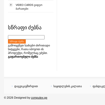
VIDEO CARDS ᲕᲘᲓᲔᲝ
ᲑᲐᲠᲐᲗᲔᲑᲘ
სწრაფი ძებნა
ᲡᲬᲠᲐᲤᲘ ᲫᲔᲑᲜᲐ
გამოიყენეთ საძიებო ძირითადი
სიტყვები, რათა იპოვოთ ის
პროდუქტი, რომელსაც ეძებთ.
გაფართოებული ძებნა
დაგვიკავშირდით
საყიდლების კალათა
ფასდაკლ
© 2026 Designed by
computex.ge