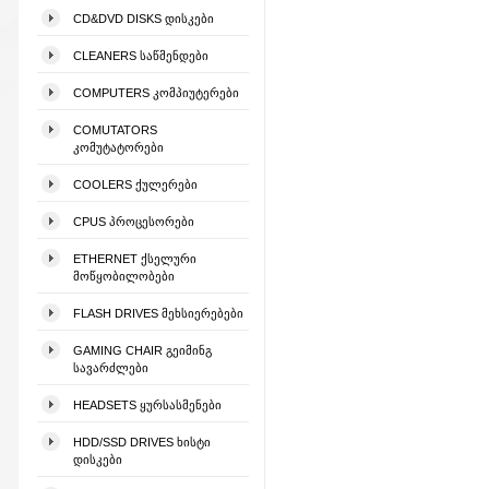
CD&DVD DISKS ᲓᲘᲡᲙᲔᲑᲘ
CLEANERS ᲡᲐᲬᲛᲔᲜᲓᲔᲑᲘ
COMPUTERS ᲙᲝᲛᲞᲘᲣᲢᲔᲠᲔᲑᲘ
COMUTATORS
ᲙᲝᲛᲣᲢᲐᲢᲝᲠᲔᲑᲘ
COOLERS ᲥᲣᲚᲔᲠᲔᲑᲘ
CPUS ᲞᲠᲝᲪᲔᲡᲝᲠᲔᲑᲘ
ETHERNET ᲥᲡᲔᲚᲣᲠᲘ
ᲛᲝᲬᲧᲝᲑᲘᲚᲝᲑᲔᲑᲘ
FLASH DRIVES ᲛᲔᲮᲡᲘᲔᲠᲔᲑᲔᲑᲘ
GAMING CHAIR ᲒᲔᲘᲛᲘᲜᲒ
ᲡᲐᲕᲐᲠᲫᲚᲔᲑᲘ
HEADSETS ᲧᲣᲠᲡᲐᲡᲛᲔᲜᲔᲑᲘ
HDD/SSD DRIVES ᲮᲘᲡᲢᲘ
ᲓᲘᲡᲙᲔᲑᲘ