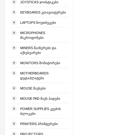
JOYSTICKS ᲯᲝᲘᲡᲢᲘᲙᲔᲑᲘ
KEYBOARDS ᲙᲚᲐᲕᲘᲐᲢᲣᲠᲔᲑᲘ
LAPTOPS ᲜᲝᲣᲗᲑᲣᲙᲔᲑᲘ
MICROPHONES
ᲛᲘᲙᲠᲝᲤᲝᲜᲔᲑᲘ
MINERS ᲛᲐᲘᲜᲔᲠᲔᲑᲘ ᲓᲐ
ᲐᲥᲡᲔᲡᲣᲐᲠᲔᲑᲘ
MONITORS ᲛᲝᲜᲘᲢᲝᲠᲔᲑᲘ
MOTHERBOARDS
ᲓᲔᲓᲐᲞᲚᲐᲢᲔᲑᲘ
MOUSE ᲛᲐᲣᲡᲔᲑᲘ
MOUSE PAD ᲛᲐᲣᲡ ᲞᲐᲓᲔᲑᲘ
POWER SUPPLIES ᲙᲕᲔᲑᲘᲡ
ᲑᲚᲝᲙᲔᲑᲘ
PRINTERS ᲞᲠᲘᲜᲢᲔᲠᲔᲑᲘ
PROJECTORS