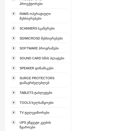
ᲞᲠᲝᲔᲥᲢᲝᲠᲔᲑᲘ
RAMS ᲝᲞᲔᲠᲐᲢᲘᲣᲚᲘ
ᲛᲔᲮᲡᲘᲔᲠᲔᲑᲔᲑᲘ
SCANNERS ᲡᲙᲐᲜᲔᲠᲔᲑᲘ
SD/MICROSD ᲛᲔᲮᲡᲘᲔᲠᲔᲑᲔᲑᲘ
SOFTWARE ᲞᲠᲝᲒᲠᲐᲛᲔᲑᲘ
SOUND CARD ᲮᲛᲘᲡ ᲞᲚᲐᲢᲔᲑᲘ
SPEAKER ᲓᲘᲜᲐᲛᲘᲙᲔᲑᲘ
SURGE PROTECTORS
ᲓᲐᲛᲐᲒᲠᲫᲔᲚᲔᲑᲚᲔᲑ
TABLETS ᲢᲐᲑᲚᲔᲢᲔᲑᲘ
TOOLS ᲮᲔᲚᲡᲐᲬᲧᲝᲔᲑᲘ
TV ᲢᲔᲚᲔᲕᲘᲖᲝᲠᲔᲑᲘ
UPS ᲣᲬᲧᲕᲔᲢᲘ ᲙᲕᲔᲑᲘᲡ
ᲬᲧᲐᲠᲝᲔᲑᲘ