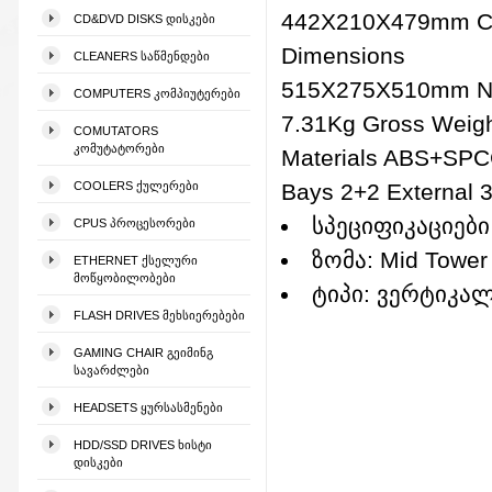
442X210X479mm C
CD&DVD DISKS ᲓᲘᲡᲙᲔᲑᲘ
Dimensions
CLEANERS ᲡᲐᲬᲛᲔᲜᲓᲔᲑᲘ
515X275X510mm Ne
COMPUTERS ᲙᲝᲛᲞᲘᲣᲢᲔᲠᲔᲑᲘ
7.31Kg Gross Weigh
COMUTATORS
ᲙᲝᲛᲣᲢᲐᲢᲝᲠᲔᲑᲘ
Materials ABS+SPCC
COOLERS ᲥᲣᲚᲔᲠᲔᲑᲘ
Bays 2+2 External 3
სპეციფიკაციები
CPUS ᲞᲠᲝᲪᲔᲡᲝᲠᲔᲑᲘ
ზომა: Mid Tower
ETHERNET ᲥᲡᲔᲚᲣᲠᲘ
ᲛᲝᲬᲧᲝᲑᲘᲚᲝᲑᲔᲑᲘ
ტიპი: ვერტიკა
FLASH DRIVES ᲛᲔᲮᲡᲘᲔᲠᲔᲑᲔᲑᲘ
GAMING CHAIR ᲒᲔᲘᲛᲘᲜᲒ
ᲡᲐᲕᲐᲠᲫᲚᲔᲑᲘ
HEADSETS ᲧᲣᲠᲡᲐᲡᲛᲔᲜᲔᲑᲘ
HDD/SSD DRIVES ᲮᲘᲡᲢᲘ
ᲓᲘᲡᲙᲔᲑᲘ