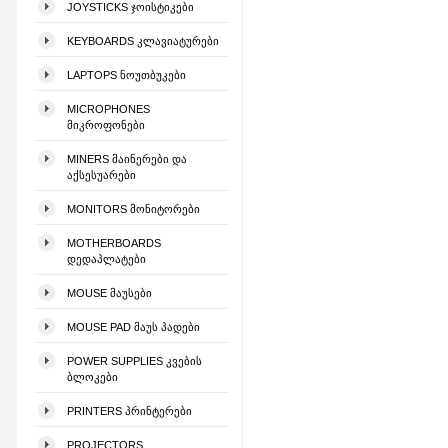
JOYSTICKS ᲯᲝᲘᲡᲢᲘᲙᲔᲑᲘ
KEYBOARDS ᲙᲚᲐᲕᲘᲐᲢᲣᲠᲔᲑᲘ
LAPTOPS ᲜᲝᲣᲗᲑᲣᲙᲔᲑᲘ
MICROPHONES
ᲛᲘᲙᲠᲝᲤᲝᲜᲔᲑᲘ
MINERS ᲛᲐᲘᲜᲔᲠᲔᲑᲘ ᲓᲐ
ᲐᲥᲡᲔᲡᲣᲐᲠᲔᲑᲘ
MONITORS ᲛᲝᲜᲘᲢᲝᲠᲔᲑᲘ
MOTHERBOARDS
ᲓᲔᲓᲐᲞᲚᲐᲢᲔᲑᲘ
MOUSE ᲛᲐᲣᲡᲔᲑᲘ
MOUSE PAD ᲛᲐᲣᲡ ᲞᲐᲓᲔᲑᲘ
POWER SUPPLIES ᲙᲕᲔᲑᲘᲡ
ᲑᲚᲝᲙᲔᲑᲘ
PRINTERS ᲞᲠᲘᲜᲢᲔᲠᲔᲑᲘ
PROJECTORS