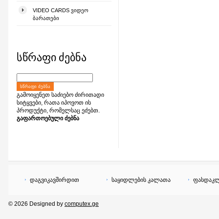
VIDEO CARDS ᲕᲘᲓᲔᲝ
ᲑᲐᲠᲐᲗᲔᲑᲘ
სწრაფი ძებნა
ᲡᲬᲠᲐᲤᲘ ᲫᲔᲑᲜᲐ
გამოიყენეთ საძიებო ძირითადი
სიტყვები, რათა იპოვოთ ის
პროდუქტი, რომელსაც ეძებთ.
გაფართოებული ძებნა
დაგვიკავშირდით
საყიდლების კალათა
ფასდაკლ
© 2026 Designed by
computex.ge