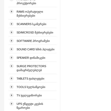
ᲞᲠᲝᲔᲥᲢᲝᲠᲔᲑᲘ
RAMS ᲝᲞᲔᲠᲐᲢᲘᲣᲚᲘ
ᲛᲔᲮᲡᲘᲔᲠᲔᲑᲔᲑᲘ
SCANNERS ᲡᲙᲐᲜᲔᲠᲔᲑᲘ
SD/MICROSD ᲛᲔᲮᲡᲘᲔᲠᲔᲑᲔᲑᲘ
SOFTWARE ᲞᲠᲝᲒᲠᲐᲛᲔᲑᲘ
SOUND CARD ᲮᲛᲘᲡ ᲞᲚᲐᲢᲔᲑᲘ
SPEAKER ᲓᲘᲜᲐᲛᲘᲙᲔᲑᲘ
SURGE PROTECTORS
ᲓᲐᲛᲐᲒᲠᲫᲔᲚᲔᲑᲚᲔᲑ
TABLETS ᲢᲐᲑᲚᲔᲢᲔᲑᲘ
TOOLS ᲮᲔᲚᲡᲐᲬᲧᲝᲔᲑᲘ
TV ᲢᲔᲚᲔᲕᲘᲖᲝᲠᲔᲑᲘ
UPS ᲣᲬᲧᲕᲔᲢᲘ ᲙᲕᲔᲑᲘᲡ
ᲬᲧᲐᲠᲝᲔᲑᲘ