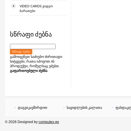
VIDEO CARDS ᲕᲘᲓᲔᲝ
ᲑᲐᲠᲐᲗᲔᲑᲘ
სწრაფი ძებნა
ᲡᲬᲠᲐᲤᲘ ᲫᲔᲑᲜᲐ
გამოიყენეთ საძიებო ძირითადი
სიტყვები, რათა იპოვოთ ის
პროდუქტი, რომელსაც ეძებთ.
გაფართოებული ძებნა
დაგვიკავშირდით
საყიდლების კალათა
ფასდაკლ
© 2026 Designed by
computex.ge