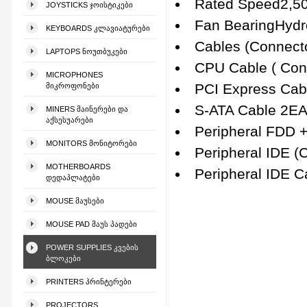
Rated Speed2,5
JOYSTICKS ᲯᲝᲘᲡᲢᲘᲙᲔᲑᲘ
Fan BearingHydr
KEYBOARDS ᲙᲚᲐᲕᲘᲐᲢᲣᲠᲔᲑᲘ
Cables (Connect
LAPTOPS ᲜᲝᲣᲗᲑᲣᲙᲔᲑᲘ
CPU Cable ( Con
MICROPHONES
PCI Express Cab
ᲛᲘᲙᲠᲝᲤᲝᲜᲔᲑᲘ
S-ATA Cable 2EA
MINERS ᲛᲐᲘᲜᲔᲠᲔᲑᲘ ᲓᲐ
ᲐᲥᲡᲔᲡᲣᲐᲠᲔᲑᲘ
Peripheral FDD 
MONITORS ᲛᲝᲜᲘᲢᲝᲠᲔᲑᲘ
Peripheral IDE (
MOTHERBOARDS
Peripheral IDE C
ᲓᲔᲓᲐᲞᲚᲐᲢᲔᲑᲘ
MOUSE ᲛᲐᲣᲡᲔᲑᲘ
MOUSE PAD ᲛᲐᲣᲡ ᲞᲐᲓᲔᲑᲘ
POWER SUPPLIES ᲙᲕᲔᲑᲘᲡ
ᲑᲚᲝᲙᲔᲑᲘ
PRINTERS ᲞᲠᲘᲜᲢᲔᲠᲔᲑᲘ
PROJECTORS