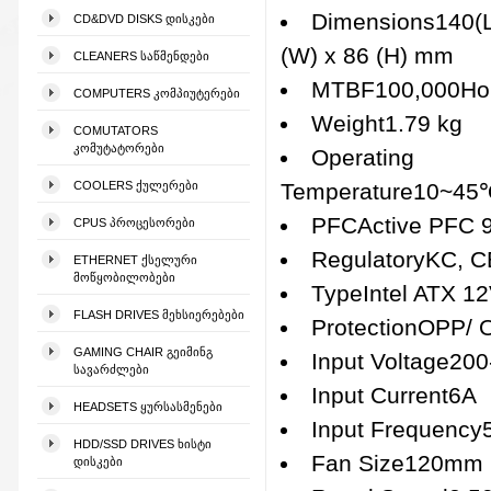
Dimensions140(L
CD&DVD DISKS ᲓᲘᲡᲙᲔᲑᲘ
(W) x 86 (H) mm
CLEANERS ᲡᲐᲬᲛᲔᲜᲓᲔᲑᲘ
MTBF100,000Ho
COMPUTERS ᲙᲝᲛᲞᲘᲣᲢᲔᲠᲔᲑᲘ
Weight1.79 kg
COMUTATORS
ᲙᲝᲛᲣᲢᲐᲢᲝᲠᲔᲑᲘ
Operating
COOLERS ᲥᲣᲚᲔᲠᲔᲑᲘ
Temperature10~45
PFCActive PFC 
CPUS ᲞᲠᲝᲪᲔᲡᲝᲠᲔᲑᲘ
RegulatoryKC, C
ETHERNET ᲥᲡᲔᲚᲣᲠᲘ
ᲛᲝᲬᲧᲝᲑᲘᲚᲝᲑᲔᲑᲘ
TypeIntel ATX 12
FLASH DRIVES ᲛᲔᲮᲡᲘᲔᲠᲔᲑᲔᲑᲘ
ProtectionOPP/
GAMING CHAIR ᲒᲔᲘᲛᲘᲜᲒ
Input Voltage20
ᲡᲐᲕᲐᲠᲫᲚᲔᲑᲘ
Input Current6A
HEADSETS ᲧᲣᲠᲡᲐᲡᲛᲔᲜᲔᲑᲘ
Input Frequency
HDD/SSD DRIVES ᲮᲘᲡᲢᲘ
Fan Size120mm
ᲓᲘᲡᲙᲔᲑᲘ