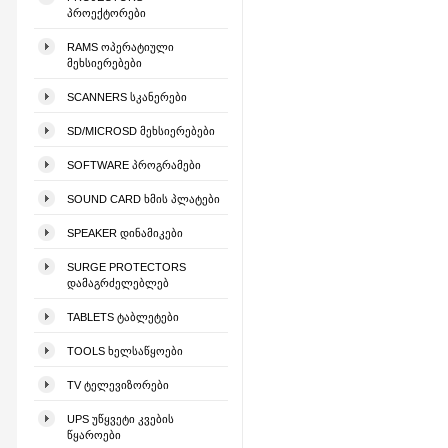
ᲞᲠᲝᲔᲥᲢᲝᲠᲔᲑᲘ
RAMS ᲝᲞᲔᲠᲐᲢᲘᲣᲚᲘ
ᲛᲔᲮᲡᲘᲔᲠᲔᲑᲔᲑᲘ
SCANNERS ᲡᲙᲐᲜᲔᲠᲔᲑᲘ
SD/MICROSD ᲛᲔᲮᲡᲘᲔᲠᲔᲑᲔᲑᲘ
SOFTWARE ᲞᲠᲝᲒᲠᲐᲛᲔᲑᲘ
SOUND CARD ᲮᲛᲘᲡ ᲞᲚᲐᲢᲔᲑᲘ
SPEAKER ᲓᲘᲜᲐᲛᲘᲙᲔᲑᲘ
SURGE PROTECTORS
ᲓᲐᲛᲐᲒᲠᲫᲔᲚᲔᲑᲚᲔᲑ
TABLETS ᲢᲐᲑᲚᲔᲢᲔᲑᲘ
TOOLS ᲮᲔᲚᲡᲐᲬᲧᲝᲔᲑᲘ
TV ᲢᲔᲚᲔᲕᲘᲖᲝᲠᲔᲑᲘ
UPS ᲣᲬᲧᲕᲔᲢᲘ ᲙᲕᲔᲑᲘᲡ
ᲬᲧᲐᲠᲝᲔᲑᲘ