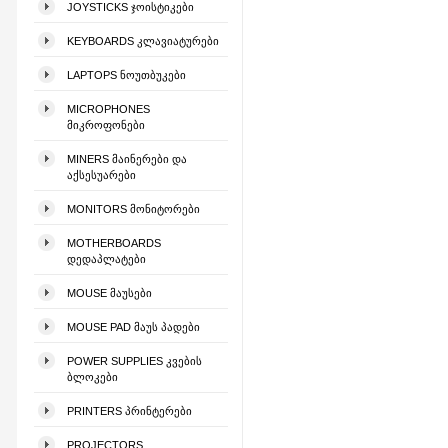
JOYSTICKS ᲯᲝᲘᲡᲢᲘᲙᲔᲑᲘ
KEYBOARDS ᲙᲚᲐᲕᲘᲐᲢᲣᲠᲔᲑᲘ
LAPTOPS ᲜᲝᲣᲗᲑᲣᲙᲔᲑᲘ
MICROPHONES
ᲛᲘᲙᲠᲝᲤᲝᲜᲔᲑᲘ
MINERS ᲛᲐᲘᲜᲔᲠᲔᲑᲘ ᲓᲐ
ᲐᲥᲡᲔᲡᲣᲐᲠᲔᲑᲘ
MONITORS ᲛᲝᲜᲘᲢᲝᲠᲔᲑᲘ
MOTHERBOARDS
ᲓᲔᲓᲐᲞᲚᲐᲢᲔᲑᲘ
MOUSE ᲛᲐᲣᲡᲔᲑᲘ
MOUSE PAD ᲛᲐᲣᲡ ᲞᲐᲓᲔᲑᲘ
POWER SUPPLIES ᲙᲕᲔᲑᲘᲡ
ᲑᲚᲝᲙᲔᲑᲘ
PRINTERS ᲞᲠᲘᲜᲢᲔᲠᲔᲑᲘ
PROJECTORS