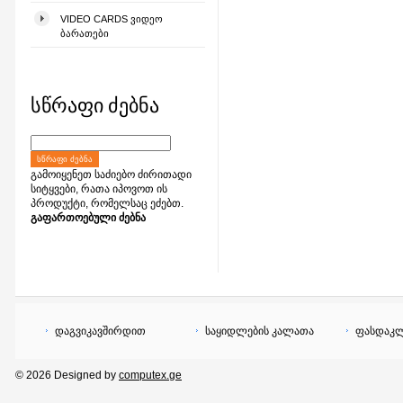
VIDEO CARDS ᲕᲘᲓᲔᲝ
ᲑᲐᲠᲐᲗᲔᲑᲘ
სწრაფი ძებნა
ᲡᲬᲠᲐᲤᲘ ᲫᲔᲑᲜᲐ
გამოიყენეთ საძიებო ძირითადი
სიტყვები, რათა იპოვოთ ის
პროდუქტი, რომელსაც ეძებთ.
გაფართოებული ძებნა
დაგვიკავშირდით
საყიდლების კალათა
ფასდაკლ
© 2026 Designed by
computex.ge