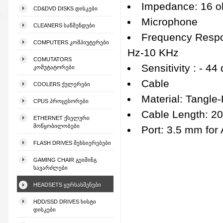
Impedance: 16 
CD&DVD DISKS ᲓᲘᲡᲙᲔᲑᲘ
Microphone
CLEANERS ᲡᲐᲬᲛᲔᲜᲓᲔᲑᲘ
Frequency Resp
COMPUTERS ᲙᲝᲛᲞᲘᲣᲢᲔᲠᲔᲑᲘ
Hz-10 KHz
COMUTATORS
Sensitivity : - 44
ᲙᲝᲛᲣᲢᲐᲢᲝᲠᲔᲑᲘ
Cable
COOLERS ᲥᲣᲚᲔᲠᲔᲑᲘ
Material: Tangle
CPUS ᲞᲠᲝᲪᲔᲡᲝᲠᲔᲑᲘ
Cable Length: 2
ETHERNET ᲥᲡᲔᲚᲣᲠᲘ
ᲛᲝᲬᲧᲝᲑᲘᲚᲝᲑᲔᲑᲘ
Port: 3.5 mm for 
FLASH DRIVES ᲛᲔᲮᲡᲘᲔᲠᲔᲑᲔᲑᲘ
GAMING CHAIR ᲒᲔᲘᲛᲘᲜᲒ
ᲡᲐᲕᲐᲠᲫᲚᲔᲑᲘ
HEADSETS ᲧᲣᲠᲡᲐᲡᲛᲔᲜᲔᲑᲘ
HDD/SSD DRIVES ᲮᲘᲡᲢᲘ
ᲓᲘᲡᲙᲔᲑᲘ