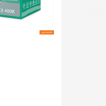
ᲙᲐᲚᲐᲗᲐᲨᲘ