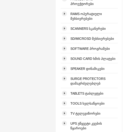
ᲞᲠᲝᲔᲥᲢᲝᲠᲔᲑᲘ
RAMS ᲝᲞᲔᲠᲐᲢᲘᲣᲚᲘ
ᲛᲔᲮᲡᲘᲔᲠᲔᲑᲔᲑᲘ
SCANNERS ᲡᲙᲐᲜᲔᲠᲔᲑᲘ
SD/MICROSD ᲛᲔᲮᲡᲘᲔᲠᲔᲑᲔᲑᲘ
SOFTWARE ᲞᲠᲝᲒᲠᲐᲛᲔᲑᲘ
SOUND CARD ᲮᲛᲘᲡ ᲞᲚᲐᲢᲔᲑᲘ
SPEAKER ᲓᲘᲜᲐᲛᲘᲙᲔᲑᲘ
SURGE PROTECTORS
ᲓᲐᲛᲐᲒᲠᲫᲔᲚᲔᲑᲚᲔᲑ
TABLETS ᲢᲐᲑᲚᲔᲢᲔᲑᲘ
TOOLS ᲮᲔᲚᲡᲐᲬᲧᲝᲔᲑᲘ
TV ᲢᲔᲚᲔᲕᲘᲖᲝᲠᲔᲑᲘ
UPS ᲣᲬᲧᲕᲔᲢᲘ ᲙᲕᲔᲑᲘᲡ
ᲬᲧᲐᲠᲝᲔᲑᲘ