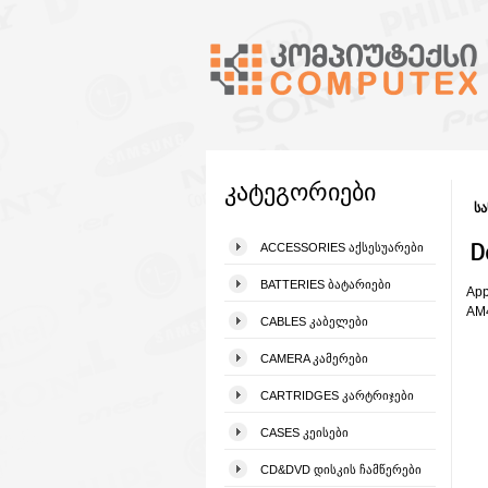
კატეგორიები
სა
D
ACCESSORIES ᲐᲥᲡᲔᲡᲣᲐᲠᲔᲑᲘ
BATTERIES ᲑᲐᲢᲐᲠᲘᲔᲑᲘ
App
AM
CABLES ᲙᲐᲑᲔᲚᲔᲑᲘ
CAMERA ᲙᲐᲛᲔᲠᲔᲑᲘ
CARTRIDGES ᲙᲐᲠᲢᲠᲘᲯᲔᲑᲘ
CASES ᲙᲔᲘᲡᲔᲑᲘ
CD&DVD ᲓᲘᲡᲙᲘᲡ ᲩᲐᲛᲬᲔᲠᲔᲑᲘ