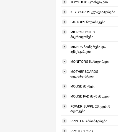
JOYSTICKS ᲯᲝᲘᲡᲢᲘᲙᲔᲑᲘ
KEYBOARDS ᲙᲚᲐᲕᲘᲐᲢᲣᲠᲔᲑᲘ
LAPTOPS ᲜᲝᲣᲗᲑᲣᲙᲔᲑᲘ
MICROPHONES
ᲛᲘᲙᲠᲝᲤᲝᲜᲔᲑᲘ
MINERS ᲛᲐᲘᲜᲔᲠᲔᲑᲘ ᲓᲐ
ᲐᲥᲡᲔᲡᲣᲐᲠᲔᲑᲘ
MONITORS ᲛᲝᲜᲘᲢᲝᲠᲔᲑᲘ
MOTHERBOARDS
ᲓᲔᲓᲐᲞᲚᲐᲢᲔᲑᲘ
MOUSE ᲛᲐᲣᲡᲔᲑᲘ
MOUSE PAD ᲛᲐᲣᲡ ᲞᲐᲓᲔᲑᲘ
POWER SUPPLIES ᲙᲕᲔᲑᲘᲡ
ᲑᲚᲝᲙᲔᲑᲘ
PRINTERS ᲞᲠᲘᲜᲢᲔᲠᲔᲑᲘ
PROJECTORS