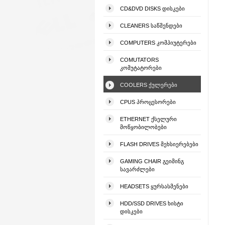
CD&DVD DISKS ᲓᲘᲡᲙᲔᲑᲘ
CLEANERS ᲡᲐᲬᲛᲔᲜᲓᲔᲑᲘ
COMPUTERS ᲙᲝᲛᲞᲘᲣᲢᲔᲠᲔᲑᲘ
COMUTATORS
ᲙᲝᲛᲣᲢᲐᲢᲝᲠᲔᲑᲘ
COOLERS ᲥᲣᲚᲔᲠᲔᲑᲘ
CPUS ᲞᲠᲝᲪᲔᲡᲝᲠᲔᲑᲘ
ETHERNET ᲥᲡᲔᲚᲣᲠᲘ
ᲛᲝᲬᲧᲝᲑᲘᲚᲝᲑᲔᲑᲘ
FLASH DRIVES ᲛᲔᲮᲡᲘᲔᲠᲔᲑᲔᲑᲘ
GAMING CHAIR ᲒᲔᲘᲛᲘᲜᲒ
ᲡᲐᲕᲐᲠᲫᲚᲔᲑᲘ
HEADSETS ᲧᲣᲠᲡᲐᲡᲛᲔᲜᲔᲑᲘ
HDD/SSD DRIVES ᲮᲘᲡᲢᲘ
ᲓᲘᲡᲙᲔᲑᲘ