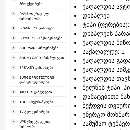
ᲞᲠᲝᲔᲥᲢᲝᲠᲔᲑᲘ
ქაღალდის ავტო
RAMS ᲝᲞᲔᲠᲐᲢᲘᲣᲚᲘ
დისპლეი
ᲛᲔᲮᲡᲘᲔᲠᲔᲑᲔᲑᲘ
ტიპი (ფერების
SCANNERS ᲡᲙᲐᲜᲔᲠᲔᲑᲘ
დისპლეის პარამ
SD/MICROSD ᲛᲔᲮᲡᲘᲔᲠᲔᲑᲔᲑᲘ
ქაღალდის მიწ
SOFTWARE ᲞᲠᲝᲒᲠᲐᲛᲔᲑᲘ
საქაღალდე: 1
SOUND CARD ᲮᲛᲘᲡ ᲞᲚᲐᲢᲔᲑᲘ
ქაღალდის გადა
SPEAKER ᲓᲘᲜᲐᲛᲘᲙᲔᲑᲘ
ქაღალდის სიმკვ
ქაღალდის თავს
SURGE PROTECTORS
ᲓᲐᲛᲐᲒᲠᲫᲔᲚᲔᲑᲚᲔᲑ
მელნის ტიპი: პ
TABLETS ᲢᲐᲑᲚᲔᲢᲔᲑᲘ
დამატებითი მა
TOOLS ᲮᲔᲚᲡᲐᲬᲧᲝᲔᲑᲘ
ბეჭდვის თვიურ
TV ᲢᲔᲚᲔᲕᲘᲖᲝᲠᲔᲑᲘ
ენერგო მოხმარ
UPS ᲣᲬᲧᲕᲔᲢᲘ ᲙᲕᲔᲑᲘᲡ
სამუშაო ტემპერ
ᲬᲧᲐᲠᲝᲔᲑᲘ