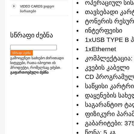
ოპერაციულ სისტ
VIDEO CARDS ᲕᲘᲓᲔᲝ
თავსებადი კარ
ᲑᲐᲠᲐᲗᲔᲑᲘ
ტონერის რესურს
ინტერფეისი
სწრაფი ძებნა
1xUSB TYPE B 
1xEthernet
ᲡᲬᲠᲐᲤᲘ ᲫᲔᲑᲜᲐ
კომპლექტაცია:
გამოიყენეთ საძიებო ძირითადი
სიტყვები, რათა იპოვოთ ის
კვების კაბელი
პროდუქტი, რომელსაც ეძებთ.
გაფართოებული ძებნა
CD პროგრამულ
საწყისი კარტრი
დაყენების სახ
საგარანტიო ტ
ფიზიკური პარა
გაბარიტები: 37
წონა: 5 კგ