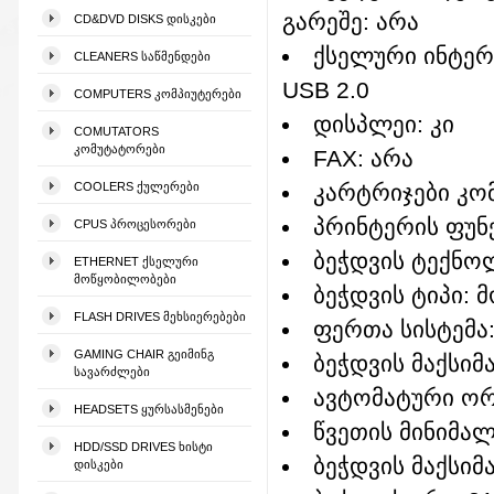
გარეშე: არა
CD&DVD DISKS ᲓᲘᲡᲙᲔᲑᲘ
ქსელური ინტერ
CLEANERS ᲡᲐᲬᲛᲔᲜᲓᲔᲑᲘ
USB 2.0
COMPUTERS ᲙᲝᲛᲞᲘᲣᲢᲔᲠᲔᲑᲘ
დისპლეი: კი
COMUTATORS
ᲙᲝᲛᲣᲢᲐᲢᲝᲠᲔᲑᲘ
FAX: არა
COOLERS ᲥᲣᲚᲔᲠᲔᲑᲘ
კარტრიჯები კო
პრინტერის ფუნ
CPUS ᲞᲠᲝᲪᲔᲡᲝᲠᲔᲑᲘ
ბეჭდვის ტექნო
ETHERNET ᲥᲡᲔᲚᲣᲠᲘ
ᲛᲝᲬᲧᲝᲑᲘᲚᲝᲑᲔᲑᲘ
ბეჭდვის ტიპი:
FLASH DRIVES ᲛᲔᲮᲡᲘᲔᲠᲔᲑᲔᲑᲘ
ფერთა სისტემა
GAMING CHAIR ᲒᲔᲘᲛᲘᲜᲒ
ბეჭდვის მაქსი
ᲡᲐᲕᲐᲠᲫᲚᲔᲑᲘ
ავტომატური ორ
HEADSETS ᲧᲣᲠᲡᲐᲡᲛᲔᲜᲔᲑᲘ
წვეთის მინიმა
HDD/SSD DRIVES ᲮᲘᲡᲢᲘ
ბეჭდვის მაქსიმ
ᲓᲘᲡᲙᲔᲑᲘ