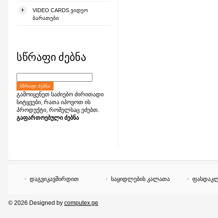
VIDEO CARDS ᲕᲘᲓᲔᲝ
ᲑᲐᲠᲐᲗᲔᲑᲘ
სწრაფი ძებნა
ᲡᲬᲠᲐᲤᲘ ᲫᲔᲑᲜᲐ
გამოიყენეთ საძიებო ძირითადი
სიტყვები, რათა იპოვოთ ის
პროდუქტი, რომელსაც ეძებთ.
გაფართოებული ძებნა
დაგვიკავშირდით
საყიდლების კალათა
ფასდაკლ
© 2026 Designed by
computex.ge