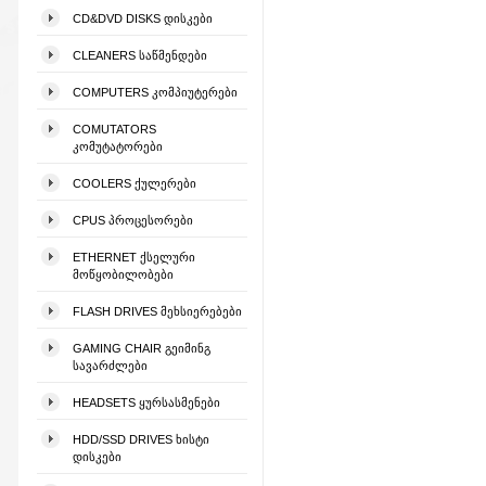
CD&DVD DISKS ᲓᲘᲡᲙᲔᲑᲘ
CLEANERS ᲡᲐᲬᲛᲔᲜᲓᲔᲑᲘ
COMPUTERS ᲙᲝᲛᲞᲘᲣᲢᲔᲠᲔᲑᲘ
COMUTATORS
ᲙᲝᲛᲣᲢᲐᲢᲝᲠᲔᲑᲘ
COOLERS ᲥᲣᲚᲔᲠᲔᲑᲘ
CPUS ᲞᲠᲝᲪᲔᲡᲝᲠᲔᲑᲘ
ETHERNET ᲥᲡᲔᲚᲣᲠᲘ
ᲛᲝᲬᲧᲝᲑᲘᲚᲝᲑᲔᲑᲘ
FLASH DRIVES ᲛᲔᲮᲡᲘᲔᲠᲔᲑᲔᲑᲘ
GAMING CHAIR ᲒᲔᲘᲛᲘᲜᲒ
ᲡᲐᲕᲐᲠᲫᲚᲔᲑᲘ
HEADSETS ᲧᲣᲠᲡᲐᲡᲛᲔᲜᲔᲑᲘ
HDD/SSD DRIVES ᲮᲘᲡᲢᲘ
ᲓᲘᲡᲙᲔᲑᲘ