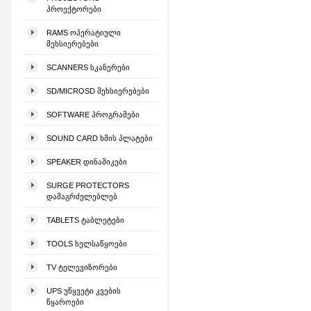
ᲞᲠᲝᲔᲥᲢᲝᲠᲔᲑᲘ
RAMS ᲝᲞᲔᲠᲐᲢᲘᲣᲚᲘ
ᲛᲔᲮᲡᲘᲔᲠᲔᲑᲔᲑᲘ
SCANNERS ᲡᲙᲐᲜᲔᲠᲔᲑᲘ
SD/MICROSD ᲛᲔᲮᲡᲘᲔᲠᲔᲑᲔᲑᲘ
SOFTWARE ᲞᲠᲝᲒᲠᲐᲛᲔᲑᲘ
SOUND CARD ᲮᲛᲘᲡ ᲞᲚᲐᲢᲔᲑᲘ
SPEAKER ᲓᲘᲜᲐᲛᲘᲙᲔᲑᲘ
SURGE PROTECTORS
ᲓᲐᲛᲐᲒᲠᲫᲔᲚᲔᲑᲚᲔᲑ
TABLETS ᲢᲐᲑᲚᲔᲢᲔᲑᲘ
TOOLS ᲮᲔᲚᲡᲐᲬᲧᲝᲔᲑᲘ
TV ᲢᲔᲚᲔᲕᲘᲖᲝᲠᲔᲑᲘ
UPS ᲣᲬᲧᲕᲔᲢᲘ ᲙᲕᲔᲑᲘᲡ
ᲬᲧᲐᲠᲝᲔᲑᲘ