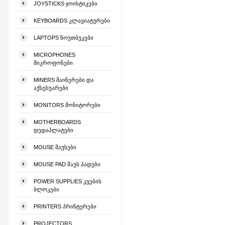
JOYSTICKS ᲯᲝᲘᲡᲢᲘᲙᲔᲑᲘ
KEYBOARDS ᲙᲚᲐᲕᲘᲐᲢᲣᲠᲔᲑᲘ
LAPTOPS ᲜᲝᲣᲗᲑᲣᲙᲔᲑᲘ
MICROPHONES
ᲛᲘᲙᲠᲝᲤᲝᲜᲔᲑᲘ
MINERS ᲛᲐᲘᲜᲔᲠᲔᲑᲘ ᲓᲐ
ᲐᲥᲡᲔᲡᲣᲐᲠᲔᲑᲘ
MONITORS ᲛᲝᲜᲘᲢᲝᲠᲔᲑᲘ
MOTHERBOARDS
ᲓᲔᲓᲐᲞᲚᲐᲢᲔᲑᲘ
MOUSE ᲛᲐᲣᲡᲔᲑᲘ
MOUSE PAD ᲛᲐᲣᲡ ᲞᲐᲓᲔᲑᲘ
POWER SUPPLIES ᲙᲕᲔᲑᲘᲡ
ᲑᲚᲝᲙᲔᲑᲘ
PRINTERS ᲞᲠᲘᲜᲢᲔᲠᲔᲑᲘ
PROJECTORS