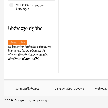
VIDEO CARDS ᲕᲘᲓᲔᲝ
ᲑᲐᲠᲐᲗᲔᲑᲘ
სწრაფი ძებნა
ᲡᲬᲠᲐᲤᲘ ᲫᲔᲑᲜᲐ
გამოიყენეთ საძიებო ძირითადი
სიტყვები, რათა იპოვოთ ის
პროდუქტი, რომელსაც ეძებთ.
გაფართოებული ძებნა
დაგვიკავშირდით
საყიდლების კალათა
ფასდაკლ
© 2026 Designed by
computex.ge