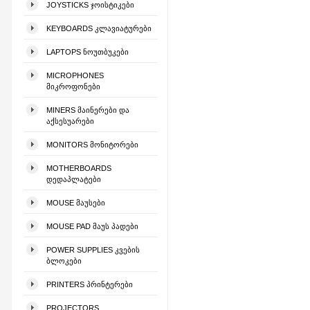
JOYSTICKS ᲯᲝᲘᲡᲢᲘᲙᲔᲑᲘ
KEYBOARDS ᲙᲚᲐᲕᲘᲐᲢᲣᲠᲔᲑᲘ
LAPTOPS ᲜᲝᲣᲗᲑᲣᲙᲔᲑᲘ
MICROPHONES
ᲛᲘᲙᲠᲝᲤᲝᲜᲔᲑᲘ
MINERS ᲛᲐᲘᲜᲔᲠᲔᲑᲘ ᲓᲐ
ᲐᲥᲡᲔᲡᲣᲐᲠᲔᲑᲘ
MONITORS ᲛᲝᲜᲘᲢᲝᲠᲔᲑᲘ
MOTHERBOARDS
ᲓᲔᲓᲐᲞᲚᲐᲢᲔᲑᲘ
MOUSE ᲛᲐᲣᲡᲔᲑᲘ
MOUSE PAD ᲛᲐᲣᲡ ᲞᲐᲓᲔᲑᲘ
POWER SUPPLIES ᲙᲕᲔᲑᲘᲡ
ᲑᲚᲝᲙᲔᲑᲘ
PRINTERS ᲞᲠᲘᲜᲢᲔᲠᲔᲑᲘ
PROJECTORS