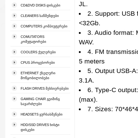
JL.
CD&DVD DISKS ᲓᲘᲡᲙᲔᲑᲘ
2. Support: USB f
CLEANERS ᲡᲐᲬᲛᲔᲜᲓᲔᲑᲘ
<32Gb.
COMPUTERS ᲙᲝᲛᲞᲘᲣᲢᲔᲠᲔᲑᲘ
3. Audio format:
COMUTATORS
WAV.
ᲙᲝᲛᲣᲢᲐᲢᲝᲠᲔᲑᲘ
4. FM transmissi
COOLERS ᲥᲣᲚᲔᲠᲔᲑᲘ
5 meters
CPUS ᲞᲠᲝᲪᲔᲡᲝᲠᲔᲑᲘ
5. Output USB-A: 
ETHERNET ᲥᲡᲔᲚᲣᲠᲘ
ᲛᲝᲬᲧᲝᲑᲘᲚᲝᲑᲔᲑᲘ
3.1A.
6. Type-C output
FLASH DRIVES ᲛᲔᲮᲡᲘᲔᲠᲔᲑᲔᲑᲘ
(max).
GAMING CHAIR ᲒᲔᲘᲛᲘᲜᲒ
ᲡᲐᲕᲐᲠᲫᲚᲔᲑᲘ
7. Sizes: 70*46*
HEADSETS ᲧᲣᲠᲡᲐᲡᲛᲔᲜᲔᲑᲘ
HDD/SSD DRIVES ᲮᲘᲡᲢᲘ
ᲓᲘᲡᲙᲔᲑᲘ