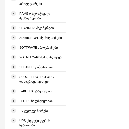
ᲞᲠᲝᲔᲥᲢᲝᲠᲔᲑᲘ
RAMS ᲝᲞᲔᲠᲐᲢᲘᲣᲚᲘ
ᲛᲔᲮᲡᲘᲔᲠᲔᲑᲔᲑᲘ
SCANNERS ᲡᲙᲐᲜᲔᲠᲔᲑᲘ
SD/MICROSD ᲛᲔᲮᲡᲘᲔᲠᲔᲑᲔᲑᲘ
SOFTWARE ᲞᲠᲝᲒᲠᲐᲛᲔᲑᲘ
SOUND CARD ᲮᲛᲘᲡ ᲞᲚᲐᲢᲔᲑᲘ
SPEAKER ᲓᲘᲜᲐᲛᲘᲙᲔᲑᲘ
SURGE PROTECTORS
ᲓᲐᲛᲐᲒᲠᲫᲔᲚᲔᲑᲚᲔᲑ
TABLETS ᲢᲐᲑᲚᲔᲢᲔᲑᲘ
TOOLS ᲮᲔᲚᲡᲐᲬᲧᲝᲔᲑᲘ
TV ᲢᲔᲚᲔᲕᲘᲖᲝᲠᲔᲑᲘ
UPS ᲣᲬᲧᲕᲔᲢᲘ ᲙᲕᲔᲑᲘᲡ
ᲬᲧᲐᲠᲝᲔᲑᲘ