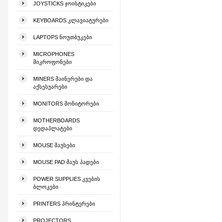
JOYSTICKS ᲯᲝᲘᲡᲢᲘᲙᲔᲑᲘ
KEYBOARDS ᲙᲚᲐᲕᲘᲐᲢᲣᲠᲔᲑᲘ
LAPTOPS ᲜᲝᲣᲗᲑᲣᲙᲔᲑᲘ
MICROPHONES
ᲛᲘᲙᲠᲝᲤᲝᲜᲔᲑᲘ
MINERS ᲛᲐᲘᲜᲔᲠᲔᲑᲘ ᲓᲐ
ᲐᲥᲡᲔᲡᲣᲐᲠᲔᲑᲘ
MONITORS ᲛᲝᲜᲘᲢᲝᲠᲔᲑᲘ
MOTHERBOARDS
ᲓᲔᲓᲐᲞᲚᲐᲢᲔᲑᲘ
MOUSE ᲛᲐᲣᲡᲔᲑᲘ
MOUSE PAD ᲛᲐᲣᲡ ᲞᲐᲓᲔᲑᲘ
POWER SUPPLIES ᲙᲕᲔᲑᲘᲡ
ᲑᲚᲝᲙᲔᲑᲘ
PRINTERS ᲞᲠᲘᲜᲢᲔᲠᲔᲑᲘ
PROJECTORS