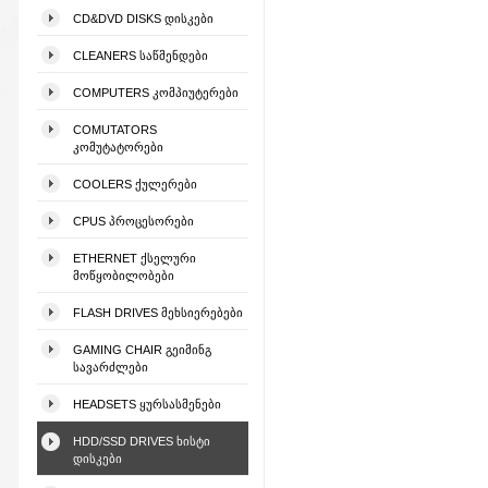
CD&DVD DISKS ᲓᲘᲡᲙᲔᲑᲘ
CLEANERS ᲡᲐᲬᲛᲔᲜᲓᲔᲑᲘ
COMPUTERS ᲙᲝᲛᲞᲘᲣᲢᲔᲠᲔᲑᲘ
COMUTATORS
ᲙᲝᲛᲣᲢᲐᲢᲝᲠᲔᲑᲘ
COOLERS ᲥᲣᲚᲔᲠᲔᲑᲘ
CPUS ᲞᲠᲝᲪᲔᲡᲝᲠᲔᲑᲘ
ETHERNET ᲥᲡᲔᲚᲣᲠᲘ
ᲛᲝᲬᲧᲝᲑᲘᲚᲝᲑᲔᲑᲘ
FLASH DRIVES ᲛᲔᲮᲡᲘᲔᲠᲔᲑᲔᲑᲘ
GAMING CHAIR ᲒᲔᲘᲛᲘᲜᲒ
ᲡᲐᲕᲐᲠᲫᲚᲔᲑᲘ
HEADSETS ᲧᲣᲠᲡᲐᲡᲛᲔᲜᲔᲑᲘ
HDD/SSD DRIVES ᲮᲘᲡᲢᲘ
ᲓᲘᲡᲙᲔᲑᲘ