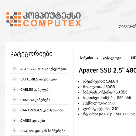
დაგვიკა
კატეგორიები
საწყისი
კატალოგი
HD
Apacer SSD 2.5" 4
ACCESSORIES ᲐᲥᲡᲔᲡᲣᲐᲠᲔᲑᲘ
BATTERIES ᲑᲐᲢᲐᲠᲘᲔᲑᲘ
ინტერფეისი: SATA III
მოცულობა: 480GB
CABLES ᲙᲐᲑᲔᲚᲔᲑᲘ
ჩაწერის სიჩქარე: 450 მბ/წ
წაკითხვის სიჩქარე: 550 მბ/წ
CAMERA ᲙᲐᲛᲔᲠᲔᲑᲘ
ტექნოლოგია: SSD
ფორმფაქტორი: 2.5"
CARTRIDGES ᲙᲐᲠᲢᲠᲘᲯᲔᲑᲘ
რესურსი (MTBF): 1 500 000 სთ
CASES ᲙᲔᲘᲡᲔᲑᲘ
CD&DVD ᲓᲘᲡᲙᲘᲡ ᲩᲐᲛᲬᲔᲠᲔᲑᲘ