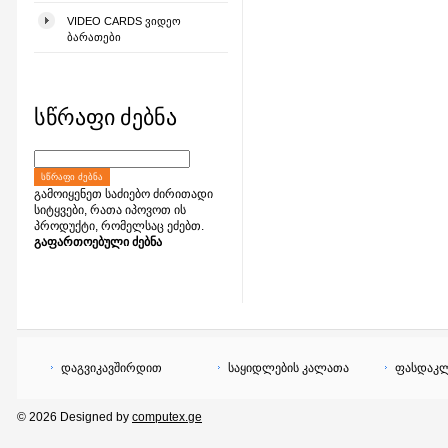
VIDEO CARDS ᲕᲘᲓᲔᲝ
ᲑᲐᲠᲐᲗᲔᲑᲘ
სწრაფი ძებნა
ᲡᲬᲠᲐᲤᲘ ᲫᲔᲑᲜᲐ
გამოიყენეთ საძიებო ძირითადი
სიტყვები, რათა იპოვოთ ის
პროდუქტი, რომელსაც ეძებთ.
გაფართოებული ძებნა
დაგვიკავშირდით
საყიდლების კალათა
ფასდაკლ
© 2026 Designed by
computex.ge