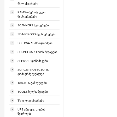
ᲞᲠᲝᲔᲥᲢᲝᲠᲔᲑᲘ
RAMS ᲝᲞᲔᲠᲐᲢᲘᲣᲚᲘ
ᲛᲔᲮᲡᲘᲔᲠᲔᲑᲔᲑᲘ
SCANNERS ᲡᲙᲐᲜᲔᲠᲔᲑᲘ
SD/MICROSD ᲛᲔᲮᲡᲘᲔᲠᲔᲑᲔᲑᲘ
SOFTWARE ᲞᲠᲝᲒᲠᲐᲛᲔᲑᲘ
SOUND CARD ᲮᲛᲘᲡ ᲞᲚᲐᲢᲔᲑᲘ
SPEAKER ᲓᲘᲜᲐᲛᲘᲙᲔᲑᲘ
SURGE PROTECTORS
ᲓᲐᲛᲐᲒᲠᲫᲔᲚᲔᲑᲚᲔᲑ
TABLETS ᲢᲐᲑᲚᲔᲢᲔᲑᲘ
TOOLS ᲮᲔᲚᲡᲐᲬᲧᲝᲔᲑᲘ
TV ᲢᲔᲚᲔᲕᲘᲖᲝᲠᲔᲑᲘ
UPS ᲣᲬᲧᲕᲔᲢᲘ ᲙᲕᲔᲑᲘᲡ
ᲬᲧᲐᲠᲝᲔᲑᲘ