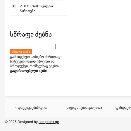
VIDEO CARDS ᲕᲘᲓᲔᲝ
ᲑᲐᲠᲐᲗᲔᲑᲘ
სწრაფი ძებნა
ᲡᲬᲠᲐᲤᲘ ᲫᲔᲑᲜᲐ
გამოიყენეთ საძიებო ძირითადი
სიტყვები, რათა იპოვოთ ის
პროდუქტი, რომელსაც ეძებთ.
გაფართოებული ძებნა
დაგვიკავშირდით
საყიდლების კალათა
ფასდაკლ
© 2026 Designed by
computex.ge