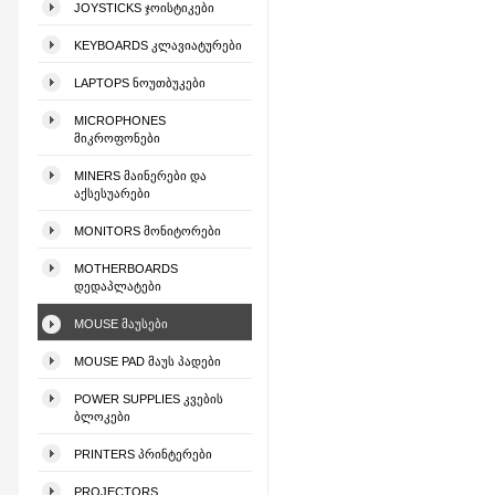
JOYSTICKS ᲯᲝᲘᲡᲢᲘᲙᲔᲑᲘ
KEYBOARDS ᲙᲚᲐᲕᲘᲐᲢᲣᲠᲔᲑᲘ
LAPTOPS ᲜᲝᲣᲗᲑᲣᲙᲔᲑᲘ
MICROPHONES
ᲛᲘᲙᲠᲝᲤᲝᲜᲔᲑᲘ
MINERS ᲛᲐᲘᲜᲔᲠᲔᲑᲘ ᲓᲐ
ᲐᲥᲡᲔᲡᲣᲐᲠᲔᲑᲘ
MONITORS ᲛᲝᲜᲘᲢᲝᲠᲔᲑᲘ
MOTHERBOARDS
ᲓᲔᲓᲐᲞᲚᲐᲢᲔᲑᲘ
MOUSE ᲛᲐᲣᲡᲔᲑᲘ
MOUSE PAD ᲛᲐᲣᲡ ᲞᲐᲓᲔᲑᲘ
POWER SUPPLIES ᲙᲕᲔᲑᲘᲡ
ᲑᲚᲝᲙᲔᲑᲘ
PRINTERS ᲞᲠᲘᲜᲢᲔᲠᲔᲑᲘ
PROJECTORS