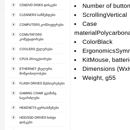
Number of butto
CD&DVD DISKS ᲓᲘᲡᲙᲔᲑᲘ
ScrollingVertical
CLEANERS ᲡᲐᲬᲛᲔᲜᲓᲔᲑᲘ
Case
COMPUTERS ᲙᲝᲛᲞᲘᲣᲢᲔᲠᲔᲑᲘ
materialPolycarbon
COMUTATORS
ᲙᲝᲛᲣᲢᲐᲢᲝᲠᲔᲑᲘ
ColorBlack
COOLERS ᲥᲣᲚᲔᲠᲔᲑᲘ
ErgonomicsSymm
KitMouse, batter
CPUS ᲞᲠᲝᲪᲔᲡᲝᲠᲔᲑᲘ
Dimensions (Wx
ETHERNET ᲥᲡᲔᲚᲣᲠᲘ
ᲛᲝᲬᲧᲝᲑᲘᲚᲝᲑᲔᲑᲘ
Weight, g55
FLASH DRIVES ᲛᲔᲮᲡᲘᲔᲠᲔᲑᲔᲑᲘ
GAMING CHAIR ᲒᲔᲘᲛᲘᲜᲒ
ᲡᲐᲕᲐᲠᲫᲚᲔᲑᲘ
HEADSETS ᲧᲣᲠᲡᲐᲡᲛᲔᲜᲔᲑᲘ
HDD/SSD DRIVES ᲮᲘᲡᲢᲘ
ᲓᲘᲡᲙᲔᲑᲘ