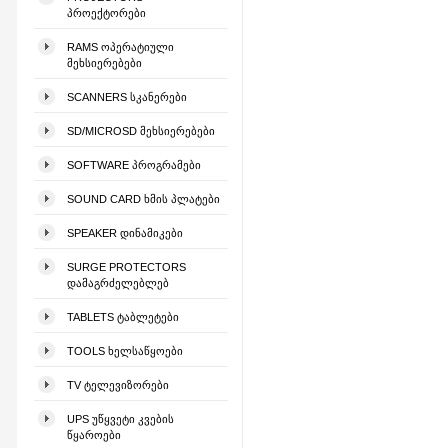
ᲞᲠᲝᲔᲥᲢᲝᲠᲔᲑᲘ
RAMS ᲝᲞᲔᲠᲐᲢᲘᲣᲚᲘ
ᲛᲔᲮᲡᲘᲔᲠᲔᲑᲔᲑᲘ
SCANNERS ᲡᲙᲐᲜᲔᲠᲔᲑᲘ
SD/MICROSD ᲛᲔᲮᲡᲘᲔᲠᲔᲑᲔᲑᲘ
SOFTWARE ᲞᲠᲝᲒᲠᲐᲛᲔᲑᲘ
SOUND CARD ᲮᲛᲘᲡ ᲞᲚᲐᲢᲔᲑᲘ
SPEAKER ᲓᲘᲜᲐᲛᲘᲙᲔᲑᲘ
SURGE PROTECTORS
ᲓᲐᲛᲐᲒᲠᲫᲔᲚᲔᲑᲚᲔᲑ
TABLETS ᲢᲐᲑᲚᲔᲢᲔᲑᲘ
TOOLS ᲮᲔᲚᲡᲐᲬᲧᲝᲔᲑᲘ
TV ᲢᲔᲚᲔᲕᲘᲖᲝᲠᲔᲑᲘ
UPS ᲣᲬᲧᲕᲔᲢᲘ ᲙᲕᲔᲑᲘᲡ
ᲬᲧᲐᲠᲝᲔᲑᲘ