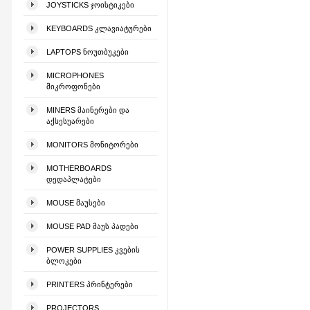
JOYSTICKS ᲯᲝᲘᲡᲢᲘᲙᲔᲑᲘ
KEYBOARDS ᲙᲚᲐᲕᲘᲐᲢᲣᲠᲔᲑᲘ
LAPTOPS ᲜᲝᲣᲗᲑᲣᲙᲔᲑᲘ
MICROPHONES
ᲛᲘᲙᲠᲝᲤᲝᲜᲔᲑᲘ
MINERS ᲛᲐᲘᲜᲔᲠᲔᲑᲘ ᲓᲐ
ᲐᲥᲡᲔᲡᲣᲐᲠᲔᲑᲘ
MONITORS ᲛᲝᲜᲘᲢᲝᲠᲔᲑᲘ
MOTHERBOARDS
ᲓᲔᲓᲐᲞᲚᲐᲢᲔᲑᲘ
MOUSE ᲛᲐᲣᲡᲔᲑᲘ
MOUSE PAD ᲛᲐᲣᲡ ᲞᲐᲓᲔᲑᲘ
POWER SUPPLIES ᲙᲕᲔᲑᲘᲡ
ᲑᲚᲝᲙᲔᲑᲘ
PRINTERS ᲞᲠᲘᲜᲢᲔᲠᲔᲑᲘ
PROJECTORS