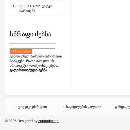
VIDEO CARDS ᲕᲘᲓᲔᲝ
ᲑᲐᲠᲐᲗᲔᲑᲘ
სწრაფი ძებნა
ᲡᲬᲠᲐᲤᲘ ᲫᲔᲑᲜᲐ
გამოიყენეთ საძიებო ძირითადი
სიტყვები, რათა იპოვოთ ის
პროდუქტი, რომელსაც ეძებთ.
გაფართოებული ძებნა
დაგვიკავშირდით
საყიდლების კალათა
ფასდაკლ
© 2026 Designed by
computex.ge