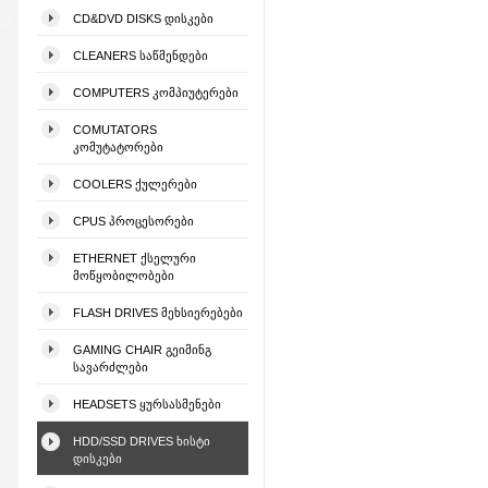
CD&DVD DISKS ᲓᲘᲡᲙᲔᲑᲘ
CLEANERS ᲡᲐᲬᲛᲔᲜᲓᲔᲑᲘ
COMPUTERS ᲙᲝᲛᲞᲘᲣᲢᲔᲠᲔᲑᲘ
COMUTATORS
ᲙᲝᲛᲣᲢᲐᲢᲝᲠᲔᲑᲘ
COOLERS ᲥᲣᲚᲔᲠᲔᲑᲘ
CPUS ᲞᲠᲝᲪᲔᲡᲝᲠᲔᲑᲘ
ETHERNET ᲥᲡᲔᲚᲣᲠᲘ
ᲛᲝᲬᲧᲝᲑᲘᲚᲝᲑᲔᲑᲘ
FLASH DRIVES ᲛᲔᲮᲡᲘᲔᲠᲔᲑᲔᲑᲘ
GAMING CHAIR ᲒᲔᲘᲛᲘᲜᲒ
ᲡᲐᲕᲐᲠᲫᲚᲔᲑᲘ
HEADSETS ᲧᲣᲠᲡᲐᲡᲛᲔᲜᲔᲑᲘ
HDD/SSD DRIVES ᲮᲘᲡᲢᲘ
ᲓᲘᲡᲙᲔᲑᲘ