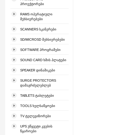
ᲞᲠᲝᲔᲥᲢᲝᲠᲔᲑᲘ
RAMS ᲝᲞᲔᲠᲐᲢᲘᲣᲚᲘ
ᲛᲔᲮᲡᲘᲔᲠᲔᲑᲔᲑᲘ
SCANNERS ᲡᲙᲐᲜᲔᲠᲔᲑᲘ
SD/MICROSD ᲛᲔᲮᲡᲘᲔᲠᲔᲑᲔᲑᲘ
SOFTWARE ᲞᲠᲝᲒᲠᲐᲛᲔᲑᲘ
SOUND CARD ᲮᲛᲘᲡ ᲞᲚᲐᲢᲔᲑᲘ
SPEAKER ᲓᲘᲜᲐᲛᲘᲙᲔᲑᲘ
SURGE PROTECTORS
ᲓᲐᲛᲐᲒᲠᲫᲔᲚᲔᲑᲚᲔᲑ
TABLETS ᲢᲐᲑᲚᲔᲢᲔᲑᲘ
TOOLS ᲮᲔᲚᲡᲐᲬᲧᲝᲔᲑᲘ
TV ᲢᲔᲚᲔᲕᲘᲖᲝᲠᲔᲑᲘ
UPS ᲣᲬᲧᲕᲔᲢᲘ ᲙᲕᲔᲑᲘᲡ
ᲬᲧᲐᲠᲝᲔᲑᲘ