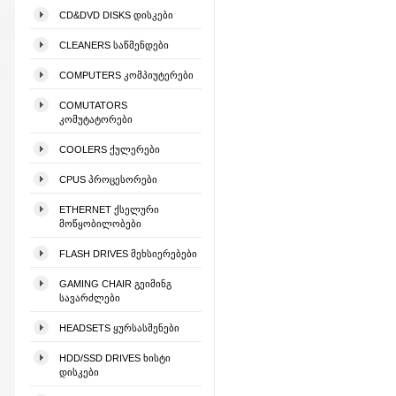
CD&DVD DISKS ᲓᲘᲡᲙᲔᲑᲘ
CLEANERS ᲡᲐᲬᲛᲔᲜᲓᲔᲑᲘ
COMPUTERS ᲙᲝᲛᲞᲘᲣᲢᲔᲠᲔᲑᲘ
COMUTATORS
ᲙᲝᲛᲣᲢᲐᲢᲝᲠᲔᲑᲘ
COOLERS ᲥᲣᲚᲔᲠᲔᲑᲘ
CPUS ᲞᲠᲝᲪᲔᲡᲝᲠᲔᲑᲘ
ETHERNET ᲥᲡᲔᲚᲣᲠᲘ
ᲛᲝᲬᲧᲝᲑᲘᲚᲝᲑᲔᲑᲘ
FLASH DRIVES ᲛᲔᲮᲡᲘᲔᲠᲔᲑᲔᲑᲘ
GAMING CHAIR ᲒᲔᲘᲛᲘᲜᲒ
ᲡᲐᲕᲐᲠᲫᲚᲔᲑᲘ
HEADSETS ᲧᲣᲠᲡᲐᲡᲛᲔᲜᲔᲑᲘ
HDD/SSD DRIVES ᲮᲘᲡᲢᲘ
ᲓᲘᲡᲙᲔᲑᲘ