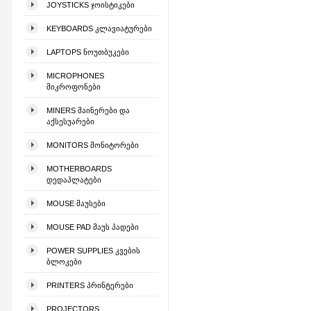
JOYSTICKS ᲯᲝᲘᲡᲢᲘᲙᲔᲑᲘ
KEYBOARDS ᲙᲚᲐᲕᲘᲐᲢᲣᲠᲔᲑᲘ
LAPTOPS ᲜᲝᲣᲗᲑᲣᲙᲔᲑᲘ
MICROPHONES
ᲛᲘᲙᲠᲝᲤᲝᲜᲔᲑᲘ
MINERS ᲛᲐᲘᲜᲔᲠᲔᲑᲘ ᲓᲐ
ᲐᲥᲡᲔᲡᲣᲐᲠᲔᲑᲘ
MONITORS ᲛᲝᲜᲘᲢᲝᲠᲔᲑᲘ
MOTHERBOARDS
ᲓᲔᲓᲐᲞᲚᲐᲢᲔᲑᲘ
MOUSE ᲛᲐᲣᲡᲔᲑᲘ
MOUSE PAD ᲛᲐᲣᲡ ᲞᲐᲓᲔᲑᲘ
POWER SUPPLIES ᲙᲕᲔᲑᲘᲡ
ᲑᲚᲝᲙᲔᲑᲘ
PRINTERS ᲞᲠᲘᲜᲢᲔᲠᲔᲑᲘ
PROJECTORS