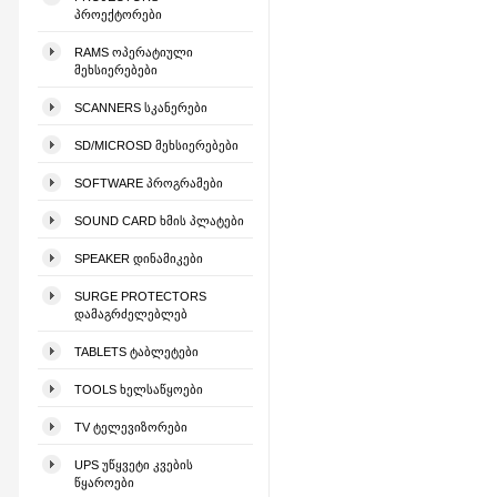
ᲞᲠᲝᲔᲥᲢᲝᲠᲔᲑᲘ
RAMS ᲝᲞᲔᲠᲐᲢᲘᲣᲚᲘ
ᲛᲔᲮᲡᲘᲔᲠᲔᲑᲔᲑᲘ
SCANNERS ᲡᲙᲐᲜᲔᲠᲔᲑᲘ
SD/MICROSD ᲛᲔᲮᲡᲘᲔᲠᲔᲑᲔᲑᲘ
SOFTWARE ᲞᲠᲝᲒᲠᲐᲛᲔᲑᲘ
SOUND CARD ᲮᲛᲘᲡ ᲞᲚᲐᲢᲔᲑᲘ
SPEAKER ᲓᲘᲜᲐᲛᲘᲙᲔᲑᲘ
SURGE PROTECTORS
ᲓᲐᲛᲐᲒᲠᲫᲔᲚᲔᲑᲚᲔᲑ
TABLETS ᲢᲐᲑᲚᲔᲢᲔᲑᲘ
TOOLS ᲮᲔᲚᲡᲐᲬᲧᲝᲔᲑᲘ
TV ᲢᲔᲚᲔᲕᲘᲖᲝᲠᲔᲑᲘ
UPS ᲣᲬᲧᲕᲔᲢᲘ ᲙᲕᲔᲑᲘᲡ
ᲬᲧᲐᲠᲝᲔᲑᲘ