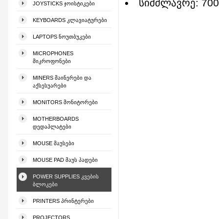
სიმძლავრე: 700
JOYSTICKS ᲯᲝᲘᲡᲢᲘᲙᲔᲑᲘ
KEYBOARDS ᲙᲚᲐᲕᲘᲐᲢᲣᲠᲔᲑᲘ
LAPTOPS ᲜᲝᲣᲗᲑᲣᲙᲔᲑᲘ
MICROPHONES
ᲛᲘᲙᲠᲝᲤᲝᲜᲔᲑᲘ
MINERS ᲛᲐᲘᲜᲔᲠᲔᲑᲘ ᲓᲐ
ᲐᲥᲡᲔᲡᲣᲐᲠᲔᲑᲘ
MONITORS ᲛᲝᲜᲘᲢᲝᲠᲔᲑᲘ
MOTHERBOARDS
ᲓᲔᲓᲐᲞᲚᲐᲢᲔᲑᲘ
MOUSE ᲛᲐᲣᲡᲔᲑᲘ
MOUSE PAD ᲛᲐᲣᲡ ᲞᲐᲓᲔᲑᲘ
POWER SUPPLIES ᲙᲕᲔᲑᲘᲡ
ᲑᲚᲝᲙᲔᲑᲘ
PRINTERS ᲞᲠᲘᲜᲢᲔᲠᲔᲑᲘ
PROJECTORS