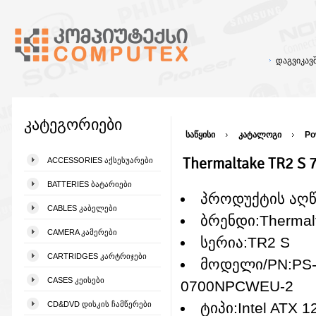
დაგვიკა
კატეგორიები
საწყისი
კატალოგი
Po
Thermaltake TR2 S 
ACCESSORIES ᲐᲥᲡᲔᲡᲣᲐᲠᲔᲑᲘ
BATTERIES ᲑᲐᲢᲐᲠᲘᲔᲑᲘ
პროდუქტის აღ
CABLES ᲙᲐᲑᲔᲚᲔᲑᲘ
ბრენდი:Thermal
CAMERA ᲙᲐᲛᲔᲠᲔᲑᲘ
სერია:TR2 S
CARTRIDGES ᲙᲐᲠᲢᲠᲘᲯᲔᲑᲘ
მოდელი/PN:PS-
CASES ᲙᲔᲘᲡᲔᲑᲘ
0700NPCWEU-2
CD&DVD ᲓᲘᲡᲙᲘᲡ ᲩᲐᲛᲬᲔᲠᲔᲑᲘ
ტიპი:Intel ATX 1