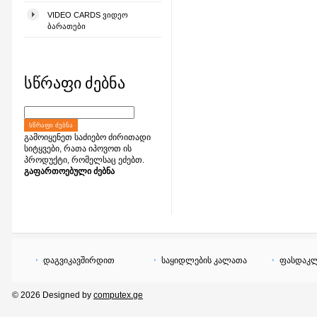
VIDEO CARDS ᲕᲘᲓᲔᲝ
ᲑᲐᲠᲐᲗᲔᲑᲘ
სწრაფი ძებნა
ᲡᲬᲠᲐᲤᲘ ᲫᲔᲑᲜᲐ
გამოიყენეთ საძიებო ძირითადი
სიტყვები, რათა იპოვოთ ის
პროდუქტი, რომელსაც ეძებთ.
გაფართოებული ძებნა
დაგვიკავშირდით
საყიდლების კალათა
ფასდაკლ
© 2026 Designed by
computex.ge