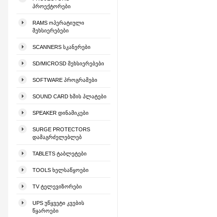
ᲞᲠᲝᲔᲥᲢᲝᲠᲔᲑᲘ
RAMS ᲝᲞᲔᲠᲐᲢᲘᲣᲚᲘ
ᲛᲔᲮᲡᲘᲔᲠᲔᲑᲔᲑᲘ
SCANNERS ᲡᲙᲐᲜᲔᲠᲔᲑᲘ
SD/MICROSD ᲛᲔᲮᲡᲘᲔᲠᲔᲑᲔᲑᲘ
SOFTWARE ᲞᲠᲝᲒᲠᲐᲛᲔᲑᲘ
SOUND CARD ᲮᲛᲘᲡ ᲞᲚᲐᲢᲔᲑᲘ
SPEAKER ᲓᲘᲜᲐᲛᲘᲙᲔᲑᲘ
SURGE PROTECTORS
ᲓᲐᲛᲐᲒᲠᲫᲔᲚᲔᲑᲚᲔᲑ
TABLETS ᲢᲐᲑᲚᲔᲢᲔᲑᲘ
TOOLS ᲮᲔᲚᲡᲐᲬᲧᲝᲔᲑᲘ
TV ᲢᲔᲚᲔᲕᲘᲖᲝᲠᲔᲑᲘ
UPS ᲣᲬᲧᲕᲔᲢᲘ ᲙᲕᲔᲑᲘᲡ
ᲬᲧᲐᲠᲝᲔᲑᲘ