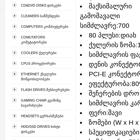
მაქსიმალური
CD&DVD DISKS ᲓᲘᲡᲙᲔᲑᲘ
გამომავალი
CLEANERS ᲡᲐᲬᲛᲔᲜᲓᲔᲑᲘ
სიმძლავრე:700
COMPUTERS ᲙᲝᲛᲞᲘᲣᲢᲔᲠᲔᲑᲘ
80 პლუსი:დიახ
COMUTATORS
ᲙᲝᲛᲣᲢᲐᲢᲝᲠᲔᲑᲘ
ქულერის ზომა:
COOLERS ᲥᲣᲚᲔᲠᲔᲑᲘ
სიმძლავრის ფა
დენის კონექტორ
CPUS ᲞᲠᲝᲪᲔᲡᲝᲠᲔᲑᲘ
PCI-E კონექტორი
ETHERNET ᲥᲡᲔᲚᲣᲠᲘ
ᲛᲝᲬᲧᲝᲑᲘᲚᲝᲑᲔᲑᲘ
ეფექტურობა:80
FLASH DRIVES ᲛᲔᲮᲡᲘᲔᲠᲔᲑᲔᲑᲘ
შეჩერების დრო
GAMING CHAIR ᲒᲔᲘᲛᲘᲜᲒ
სიმძლავრის კარ
ᲡᲐᲕᲐᲠᲫᲚᲔᲑᲘ
ფერი:შავი
HEADSETS ᲧᲣᲠᲡᲐᲡᲛᲔᲜᲔᲑᲘ
ზომები (W x H x 
HDD/SSD DRIVES ᲮᲘᲡᲢᲘ
სპეციფიკაციები
ᲓᲘᲡᲙᲔᲑᲘ