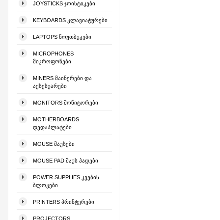
JOYSTICKS ᲯᲝᲘᲡᲢᲘᲙᲔᲑᲘ
KEYBOARDS ᲙᲚᲐᲕᲘᲐᲢᲣᲠᲔᲑᲘ
LAPTOPS ᲜᲝᲣᲗᲑᲣᲙᲔᲑᲘ
MICROPHONES
ᲛᲘᲙᲠᲝᲤᲝᲜᲔᲑᲘ
MINERS ᲛᲐᲘᲜᲔᲠᲔᲑᲘ ᲓᲐ
ᲐᲥᲡᲔᲡᲣᲐᲠᲔᲑᲘ
MONITORS ᲛᲝᲜᲘᲢᲝᲠᲔᲑᲘ
MOTHERBOARDS
ᲓᲔᲓᲐᲞᲚᲐᲢᲔᲑᲘ
MOUSE ᲛᲐᲣᲡᲔᲑᲘ
MOUSE PAD ᲛᲐᲣᲡ ᲞᲐᲓᲔᲑᲘ
POWER SUPPLIES ᲙᲕᲔᲑᲘᲡ
ᲑᲚᲝᲙᲔᲑᲘ
PRINTERS ᲞᲠᲘᲜᲢᲔᲠᲔᲑᲘ
PROJECTORS