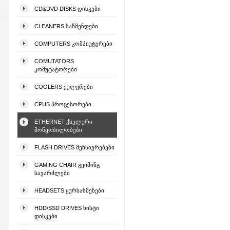
CD&DVD DISKS ᲓᲘᲡᲙᲔᲑᲘ
CLEANERS ᲡᲐᲬᲛᲔᲜᲓᲔᲑᲘ
COMPUTERS ᲙᲝᲛᲞᲘᲣᲢᲔᲠᲔᲑᲘ
COMUTATORS
ᲙᲝᲛᲣᲢᲐᲢᲝᲠᲔᲑᲘ
COOLERS ᲥᲣᲚᲔᲠᲔᲑᲘ
CPUS ᲞᲠᲝᲪᲔᲡᲝᲠᲔᲑᲘ
ETHERNET ᲥᲡᲔᲚᲣᲠᲘ
ᲛᲝᲬᲧᲝᲑᲘᲚᲝᲑᲔᲑᲘ
FLASH DRIVES ᲛᲔᲮᲡᲘᲔᲠᲔᲑᲔᲑᲘ
GAMING CHAIR ᲒᲔᲘᲛᲘᲜᲒ
ᲡᲐᲕᲐᲠᲫᲚᲔᲑᲘ
HEADSETS ᲧᲣᲠᲡᲐᲡᲛᲔᲜᲔᲑᲘ
HDD/SSD DRIVES ᲮᲘᲡᲢᲘ
ᲓᲘᲡᲙᲔᲑᲘ