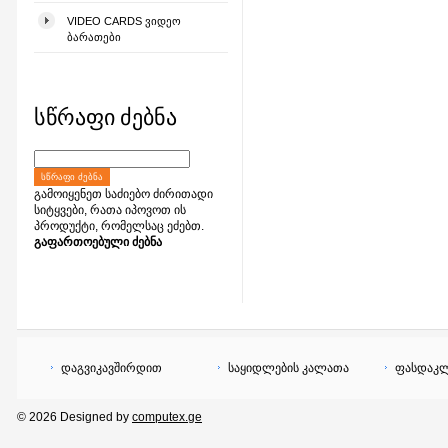
VIDEO CARDS ᲕᲘᲓᲔᲝ
ᲑᲐᲠᲐᲗᲔᲑᲘ
სწრაფი ძებნა
ᲡᲬᲠᲐᲤᲘ ᲫᲔᲑᲜᲐ
გამოიყენეთ საძიებო ძირითადი
სიტყვები, რათა იპოვოთ ის
პროდუქტი, რომელსაც ეძებთ.
გაფართოებული ძებნა
დაგვიკავშირდით
საყიდლების კალათა
ფასდაკლ
© 2026 Designed by
computex.ge