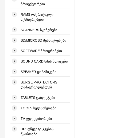
ᲞᲠᲝᲔᲥᲢᲝᲠᲔᲑᲘ
RAMS ᲝᲞᲔᲠᲐᲢᲘᲣᲚᲘ
ᲛᲔᲮᲡᲘᲔᲠᲔᲑᲔᲑᲘ
SCANNERS ᲡᲙᲐᲜᲔᲠᲔᲑᲘ
SD/MICROSD ᲛᲔᲮᲡᲘᲔᲠᲔᲑᲔᲑᲘ
SOFTWARE ᲞᲠᲝᲒᲠᲐᲛᲔᲑᲘ
SOUND CARD ᲮᲛᲘᲡ ᲞᲚᲐᲢᲔᲑᲘ
SPEAKER ᲓᲘᲜᲐᲛᲘᲙᲔᲑᲘ
SURGE PROTECTORS
ᲓᲐᲛᲐᲒᲠᲫᲔᲚᲔᲑᲚᲔᲑ
TABLETS ᲢᲐᲑᲚᲔᲢᲔᲑᲘ
TOOLS ᲮᲔᲚᲡᲐᲬᲧᲝᲔᲑᲘ
TV ᲢᲔᲚᲔᲕᲘᲖᲝᲠᲔᲑᲘ
UPS ᲣᲬᲧᲕᲔᲢᲘ ᲙᲕᲔᲑᲘᲡ
ᲬᲧᲐᲠᲝᲔᲑᲘ