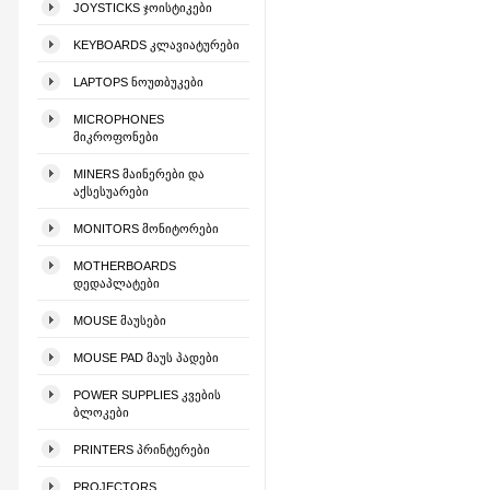
JOYSTICKS ᲯᲝᲘᲡᲢᲘᲙᲔᲑᲘ
KEYBOARDS ᲙᲚᲐᲕᲘᲐᲢᲣᲠᲔᲑᲘ
LAPTOPS ᲜᲝᲣᲗᲑᲣᲙᲔᲑᲘ
MICROPHONES
ᲛᲘᲙᲠᲝᲤᲝᲜᲔᲑᲘ
MINERS ᲛᲐᲘᲜᲔᲠᲔᲑᲘ ᲓᲐ
ᲐᲥᲡᲔᲡᲣᲐᲠᲔᲑᲘ
MONITORS ᲛᲝᲜᲘᲢᲝᲠᲔᲑᲘ
MOTHERBOARDS
ᲓᲔᲓᲐᲞᲚᲐᲢᲔᲑᲘ
MOUSE ᲛᲐᲣᲡᲔᲑᲘ
MOUSE PAD ᲛᲐᲣᲡ ᲞᲐᲓᲔᲑᲘ
POWER SUPPLIES ᲙᲕᲔᲑᲘᲡ
ᲑᲚᲝᲙᲔᲑᲘ
PRINTERS ᲞᲠᲘᲜᲢᲔᲠᲔᲑᲘ
PROJECTORS