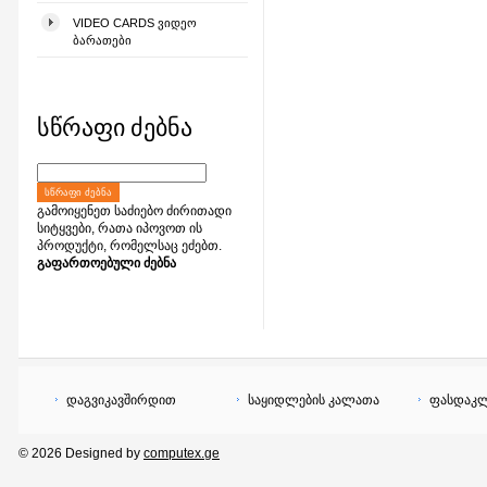
VIDEO CARDS ᲕᲘᲓᲔᲝ
ᲑᲐᲠᲐᲗᲔᲑᲘ
სწრაფი ძებნა
ᲡᲬᲠᲐᲤᲘ ᲫᲔᲑᲜᲐ
გამოიყენეთ საძიებო ძირითადი
სიტყვები, რათა იპოვოთ ის
პროდუქტი, რომელსაც ეძებთ.
გაფართოებული ძებნა
დაგვიკავშირდით
საყიდლების კალათა
ფასდაკლ
© 2026 Designed by
computex.ge