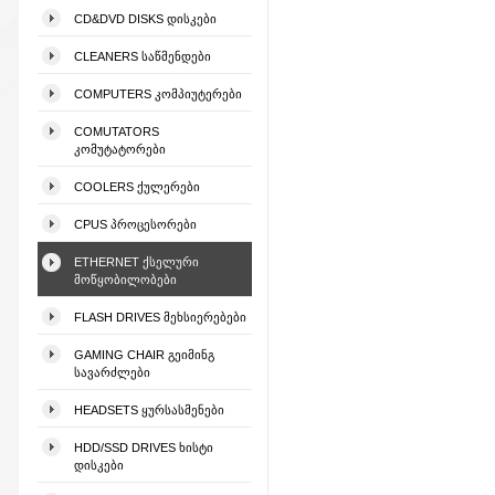
CD&DVD DISKS ᲓᲘᲡᲙᲔᲑᲘ
CLEANERS ᲡᲐᲬᲛᲔᲜᲓᲔᲑᲘ
COMPUTERS ᲙᲝᲛᲞᲘᲣᲢᲔᲠᲔᲑᲘ
COMUTATORS
ᲙᲝᲛᲣᲢᲐᲢᲝᲠᲔᲑᲘ
COOLERS ᲥᲣᲚᲔᲠᲔᲑᲘ
CPUS ᲞᲠᲝᲪᲔᲡᲝᲠᲔᲑᲘ
ETHERNET ᲥᲡᲔᲚᲣᲠᲘ
ᲛᲝᲬᲧᲝᲑᲘᲚᲝᲑᲔᲑᲘ
FLASH DRIVES ᲛᲔᲮᲡᲘᲔᲠᲔᲑᲔᲑᲘ
GAMING CHAIR ᲒᲔᲘᲛᲘᲜᲒ
ᲡᲐᲕᲐᲠᲫᲚᲔᲑᲘ
HEADSETS ᲧᲣᲠᲡᲐᲡᲛᲔᲜᲔᲑᲘ
HDD/SSD DRIVES ᲮᲘᲡᲢᲘ
ᲓᲘᲡᲙᲔᲑᲘ