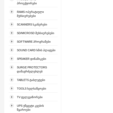
ᲞᲠᲝᲔᲥᲢᲝᲠᲔᲑᲘ
RAMS ᲝᲞᲔᲠᲐᲢᲘᲣᲚᲘ
ᲛᲔᲮᲡᲘᲔᲠᲔᲑᲔᲑᲘ
SCANNERS ᲡᲙᲐᲜᲔᲠᲔᲑᲘ
SD/MICROSD ᲛᲔᲮᲡᲘᲔᲠᲔᲑᲔᲑᲘ
SOFTWARE ᲞᲠᲝᲒᲠᲐᲛᲔᲑᲘ
SOUND CARD ᲮᲛᲘᲡ ᲞᲚᲐᲢᲔᲑᲘ
SPEAKER ᲓᲘᲜᲐᲛᲘᲙᲔᲑᲘ
SURGE PROTECTORS
ᲓᲐᲛᲐᲒᲠᲫᲔᲚᲔᲑᲚᲔᲑ
TABLETS ᲢᲐᲑᲚᲔᲢᲔᲑᲘ
TOOLS ᲮᲔᲚᲡᲐᲬᲧᲝᲔᲑᲘ
TV ᲢᲔᲚᲔᲕᲘᲖᲝᲠᲔᲑᲘ
UPS ᲣᲬᲧᲕᲔᲢᲘ ᲙᲕᲔᲑᲘᲡ
ᲬᲧᲐᲠᲝᲔᲑᲘ