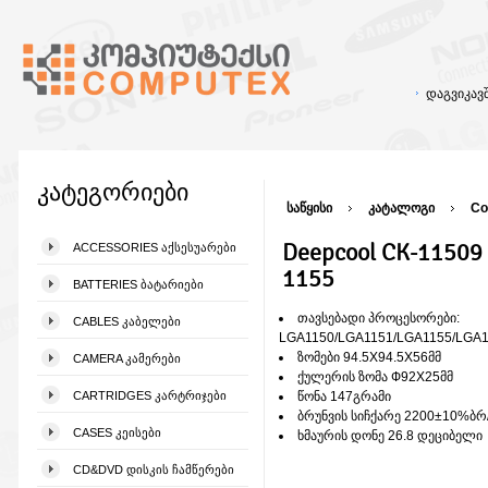
დაგვიკა
კატეგორიები
საწყისი
კატალოგი
Co
Deepcool CK-11509 
ACCESSORIES ᲐᲥᲡᲔᲡᲣᲐᲠᲔᲑᲘ
1155
BATTERIES ᲑᲐᲢᲐᲠᲘᲔᲑᲘ
თავსებადი პროცესორები:
CABLES ᲙᲐᲑᲔᲚᲔᲑᲘ
LGA1150/LGA1151/LGA1155/LGA
ზომები 94.5X94.5X56მმ
CAMERA ᲙᲐᲛᲔᲠᲔᲑᲘ
ქულერის ზომა Ф92X25მმ
CARTRIDGES ᲙᲐᲠᲢᲠᲘᲯᲔᲑᲘ
წონა 147გრამი
ბრუნვის სიჩქარე 2200±10%ბრ
CASES ᲙᲔᲘᲡᲔᲑᲘ
ხმაურის დონე 26.8 დეციბელი
CD&DVD ᲓᲘᲡᲙᲘᲡ ᲩᲐᲛᲬᲔᲠᲔᲑᲘ