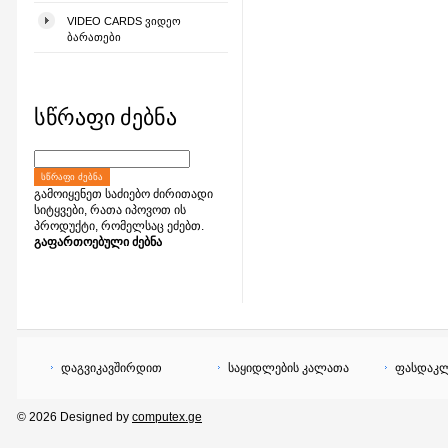
VIDEO CARDS ᲕᲘᲓᲔᲝ
ᲑᲐᲠᲐᲗᲔᲑᲘ
სწრაფი ძებნა
ᲡᲬᲠᲐᲤᲘ ᲫᲔᲑᲜᲐ
გამოიყენეთ საძიებო ძირითადი
სიტყვები, რათა იპოვოთ ის
პროდუქტი, რომელსაც ეძებთ.
გაფართოებული ძებნა
დაგვიკავშირდით
საყიდლების კალათა
ფასდაკლ
© 2026 Designed by
computex.ge