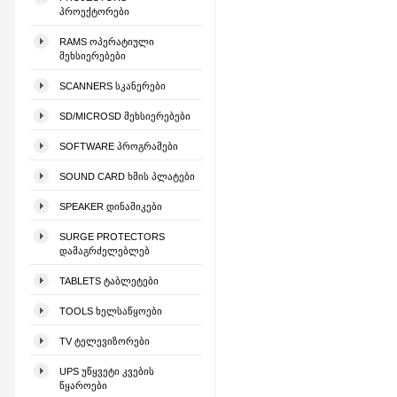
ᲞᲠᲝᲔᲥᲢᲝᲠᲔᲑᲘ
RAMS ᲝᲞᲔᲠᲐᲢᲘᲣᲚᲘ
ᲛᲔᲮᲡᲘᲔᲠᲔᲑᲔᲑᲘ
SCANNERS ᲡᲙᲐᲜᲔᲠᲔᲑᲘ
SD/MICROSD ᲛᲔᲮᲡᲘᲔᲠᲔᲑᲔᲑᲘ
SOFTWARE ᲞᲠᲝᲒᲠᲐᲛᲔᲑᲘ
SOUND CARD ᲮᲛᲘᲡ ᲞᲚᲐᲢᲔᲑᲘ
SPEAKER ᲓᲘᲜᲐᲛᲘᲙᲔᲑᲘ
SURGE PROTECTORS
ᲓᲐᲛᲐᲒᲠᲫᲔᲚᲔᲑᲚᲔᲑ
TABLETS ᲢᲐᲑᲚᲔᲢᲔᲑᲘ
TOOLS ᲮᲔᲚᲡᲐᲬᲧᲝᲔᲑᲘ
TV ᲢᲔᲚᲔᲕᲘᲖᲝᲠᲔᲑᲘ
UPS ᲣᲬᲧᲕᲔᲢᲘ ᲙᲕᲔᲑᲘᲡ
ᲬᲧᲐᲠᲝᲔᲑᲘ