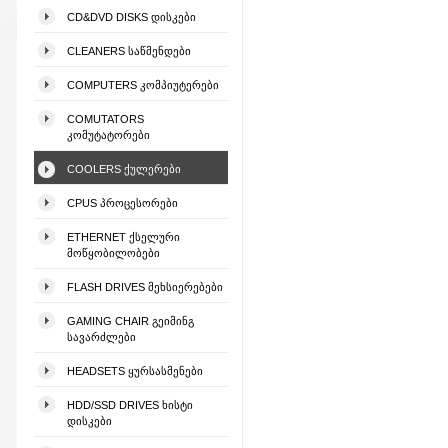
CD&DVD DISKS ᲓᲘᲡᲙᲔᲑᲘ
CLEANERS ᲡᲐᲬᲛᲔᲜᲓᲔᲑᲘ
COMPUTERS ᲙᲝᲛᲞᲘᲣᲢᲔᲠᲔᲑᲘ
COMUTATORS
ᲙᲝᲛᲣᲢᲐᲢᲝᲠᲔᲑᲘ
COOLERS ᲥᲣᲚᲔᲠᲔᲑᲘ
CPUS ᲞᲠᲝᲪᲔᲡᲝᲠᲔᲑᲘ
ETHERNET ᲥᲡᲔᲚᲣᲠᲘ
ᲛᲝᲬᲧᲝᲑᲘᲚᲝᲑᲔᲑᲘ
FLASH DRIVES ᲛᲔᲮᲡᲘᲔᲠᲔᲑᲔᲑᲘ
GAMING CHAIR ᲒᲔᲘᲛᲘᲜᲒ
ᲡᲐᲕᲐᲠᲫᲚᲔᲑᲘ
HEADSETS ᲧᲣᲠᲡᲐᲡᲛᲔᲜᲔᲑᲘ
HDD/SSD DRIVES ᲮᲘᲡᲢᲘ
ᲓᲘᲡᲙᲔᲑᲘ