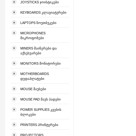
JOYSTICKS ᲯᲝᲘᲡᲢᲘᲙᲔᲑᲘ
KEYBOARDS ᲙᲚᲐᲕᲘᲐᲢᲣᲠᲔᲑᲘ
LAPTOPS ᲜᲝᲣᲗᲑᲣᲙᲔᲑᲘ
MICROPHONES
ᲛᲘᲙᲠᲝᲤᲝᲜᲔᲑᲘ
MINERS ᲛᲐᲘᲜᲔᲠᲔᲑᲘ ᲓᲐ
ᲐᲥᲡᲔᲡᲣᲐᲠᲔᲑᲘ
MONITORS ᲛᲝᲜᲘᲢᲝᲠᲔᲑᲘ
MOTHERBOARDS
ᲓᲔᲓᲐᲞᲚᲐᲢᲔᲑᲘ
MOUSE ᲛᲐᲣᲡᲔᲑᲘ
MOUSE PAD ᲛᲐᲣᲡ ᲞᲐᲓᲔᲑᲘ
POWER SUPPLIES ᲙᲕᲔᲑᲘᲡ
ᲑᲚᲝᲙᲔᲑᲘ
PRINTERS ᲞᲠᲘᲜᲢᲔᲠᲔᲑᲘ
PROJECTORS