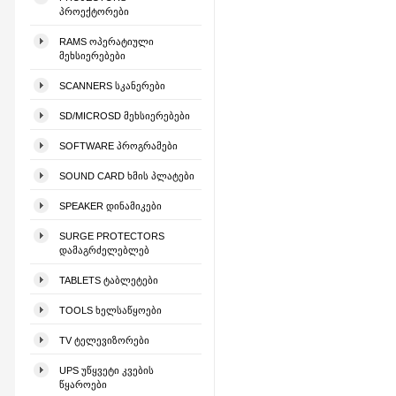
ᲞᲠᲝᲔᲥᲢᲝᲠᲔᲑᲘ
RAMS ᲝᲞᲔᲠᲐᲢᲘᲣᲚᲘ
ᲛᲔᲮᲡᲘᲔᲠᲔᲑᲔᲑᲘ
SCANNERS ᲡᲙᲐᲜᲔᲠᲔᲑᲘ
SD/MICROSD ᲛᲔᲮᲡᲘᲔᲠᲔᲑᲔᲑᲘ
SOFTWARE ᲞᲠᲝᲒᲠᲐᲛᲔᲑᲘ
SOUND CARD ᲮᲛᲘᲡ ᲞᲚᲐᲢᲔᲑᲘ
SPEAKER ᲓᲘᲜᲐᲛᲘᲙᲔᲑᲘ
SURGE PROTECTORS
ᲓᲐᲛᲐᲒᲠᲫᲔᲚᲔᲑᲚᲔᲑ
TABLETS ᲢᲐᲑᲚᲔᲢᲔᲑᲘ
TOOLS ᲮᲔᲚᲡᲐᲬᲧᲝᲔᲑᲘ
TV ᲢᲔᲚᲔᲕᲘᲖᲝᲠᲔᲑᲘ
UPS ᲣᲬᲧᲕᲔᲢᲘ ᲙᲕᲔᲑᲘᲡ
ᲬᲧᲐᲠᲝᲔᲑᲘ