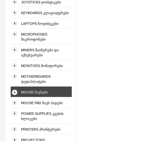
JOYSTICKS ᲯᲝᲘᲡᲢᲘᲙᲔᲑᲘ
KEYBOARDS ᲙᲚᲐᲕᲘᲐᲢᲣᲠᲔᲑᲘ
LAPTOPS ᲜᲝᲣᲗᲑᲣᲙᲔᲑᲘ
MICROPHONES
ᲛᲘᲙᲠᲝᲤᲝᲜᲔᲑᲘ
MINERS ᲛᲐᲘᲜᲔᲠᲔᲑᲘ ᲓᲐ
ᲐᲥᲡᲔᲡᲣᲐᲠᲔᲑᲘ
MONITORS ᲛᲝᲜᲘᲢᲝᲠᲔᲑᲘ
MOTHERBOARDS
ᲓᲔᲓᲐᲞᲚᲐᲢᲔᲑᲘ
MOUSE ᲛᲐᲣᲡᲔᲑᲘ
MOUSE PAD ᲛᲐᲣᲡ ᲞᲐᲓᲔᲑᲘ
POWER SUPPLIES ᲙᲕᲔᲑᲘᲡ
ᲑᲚᲝᲙᲔᲑᲘ
PRINTERS ᲞᲠᲘᲜᲢᲔᲠᲔᲑᲘ
PROJECTORS