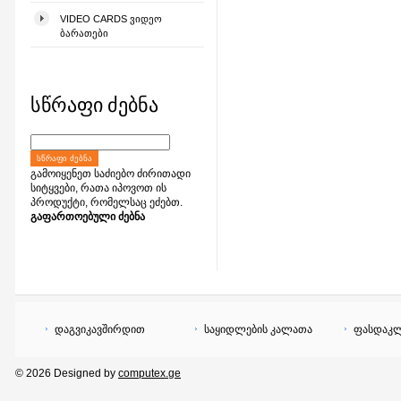
VIDEO CARDS ᲕᲘᲓᲔᲝ
ᲑᲐᲠᲐᲗᲔᲑᲘ
სწრაფი ძებნა
ᲡᲬᲠᲐᲤᲘ ᲫᲔᲑᲜᲐ
გამოიყენეთ საძიებო ძირითადი
სიტყვები, რათა იპოვოთ ის
პროდუქტი, რომელსაც ეძებთ.
გაფართოებული ძებნა
დაგვიკავშირდით
საყიდლების კალათა
ფასდაკლ
© 2026 Designed by
computex.ge