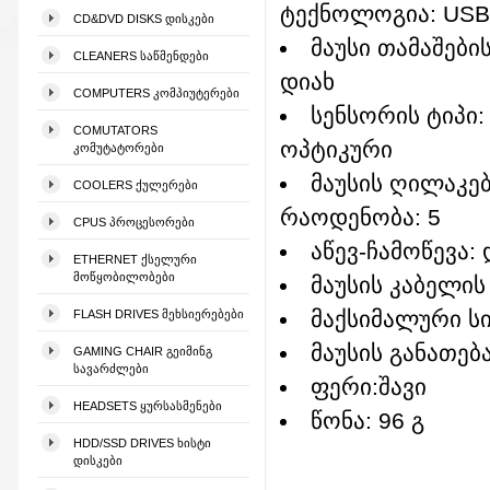
ტექნოლოგია: USB
CD&DVD DISKS ᲓᲘᲡᲙᲔᲑᲘ
მაუსი თამაშები
CLEANERS ᲡᲐᲬᲛᲔᲜᲓᲔᲑᲘ
დიახ
COMPUTERS ᲙᲝᲛᲞᲘᲣᲢᲔᲠᲔᲑᲘ
სენსორის ტიპი:
COMUTATORS
ოპტიკური
ᲙᲝᲛᲣᲢᲐᲢᲝᲠᲔᲑᲘ
მაუსის ღილაკე
COOLERS ᲥᲣᲚᲔᲠᲔᲑᲘ
რაოდენობა: 5
CPUS ᲞᲠᲝᲪᲔᲡᲝᲠᲔᲑᲘ
აწევ-ჩამოწევა: 
ETHERNET ᲥᲡᲔᲚᲣᲠᲘ
ᲛᲝᲬᲧᲝᲑᲘᲚᲝᲑᲔᲑᲘ
მაუსის კაბელის
მაქსიმალური სი
FLASH DRIVES ᲛᲔᲮᲡᲘᲔᲠᲔᲑᲔᲑᲘ
მაუსის განათება
GAMING CHAIR ᲒᲔᲘᲛᲘᲜᲒ
ᲡᲐᲕᲐᲠᲫᲚᲔᲑᲘ
ფერი:შავი
HEADSETS ᲧᲣᲠᲡᲐᲡᲛᲔᲜᲔᲑᲘ
წონა: 96 გ
HDD/SSD DRIVES ᲮᲘᲡᲢᲘ
ᲓᲘᲡᲙᲔᲑᲘ