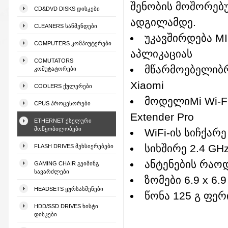
შენობის მოშორებ
CD&DVD DISKS ᲓᲘᲡᲙᲔᲑᲘ
ადგილამდე.
CLEANERS ᲡᲐᲬᲛᲔᲜᲓᲔᲑᲘ
უკავშირდება M
COMPUTERS ᲙᲝᲛᲞᲘᲣᲢᲔᲠᲔᲑᲘ
აპლიკაციას
COMUTATORS
მწარმოებელიბ
ᲙᲝᲛᲣᲢᲐᲢᲝᲠᲔᲑᲘ
Xiaomi
COOLERS ᲥᲣᲚᲔᲠᲔᲑᲘ
მოდელიMi Wi-F
CPUS ᲞᲠᲝᲪᲔᲡᲝᲠᲔᲑᲘ
Extender Pro
ETHERNET ᲥᲡᲔᲚᲣᲠᲘ
ᲛᲝᲬᲧᲝᲑᲘᲚᲝᲑᲔᲑᲘ
WiFi-ის სიჩქარე
სიხშირე 2.4 GH
FLASH DRIVES ᲛᲔᲮᲡᲘᲔᲠᲔᲑᲔᲑᲘ
ანტენების რაო
GAMING CHAIR ᲒᲔᲘᲛᲘᲜᲒ
ᲡᲐᲕᲐᲠᲫᲚᲔᲑᲘ
ზომები 6.9 x 6.9
HEADSETS ᲧᲣᲠᲡᲐᲡᲛᲔᲜᲔᲑᲘ
წონა 125 გ ფერ
HDD/SSD DRIVES ᲮᲘᲡᲢᲘ
ᲓᲘᲡᲙᲔᲑᲘ