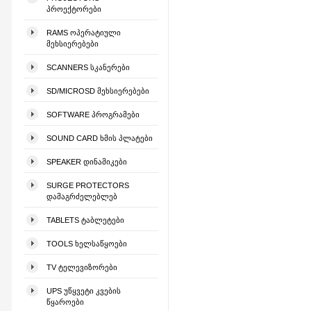
ᲞᲠᲝᲔᲥᲢᲝᲠᲔᲑᲘ
RAMS ᲝᲞᲔᲠᲐᲢᲘᲣᲚᲘ
ᲛᲔᲮᲡᲘᲔᲠᲔᲑᲔᲑᲘ
SCANNERS ᲡᲙᲐᲜᲔᲠᲔᲑᲘ
SD/MICROSD ᲛᲔᲮᲡᲘᲔᲠᲔᲑᲔᲑᲘ
SOFTWARE ᲞᲠᲝᲒᲠᲐᲛᲔᲑᲘ
SOUND CARD ᲮᲛᲘᲡ ᲞᲚᲐᲢᲔᲑᲘ
SPEAKER ᲓᲘᲜᲐᲛᲘᲙᲔᲑᲘ
SURGE PROTECTORS
ᲓᲐᲛᲐᲒᲠᲫᲔᲚᲔᲑᲚᲔᲑ
TABLETS ᲢᲐᲑᲚᲔᲢᲔᲑᲘ
TOOLS ᲮᲔᲚᲡᲐᲬᲧᲝᲔᲑᲘ
TV ᲢᲔᲚᲔᲕᲘᲖᲝᲠᲔᲑᲘ
UPS ᲣᲬᲧᲕᲔᲢᲘ ᲙᲕᲔᲑᲘᲡ
ᲬᲧᲐᲠᲝᲔᲑᲘ