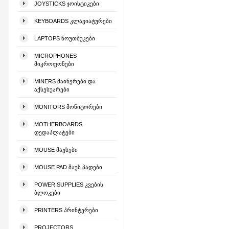
JOYSTICKS ᲯᲝᲘᲡᲢᲘᲙᲔᲑᲘ
KEYBOARDS ᲙᲚᲐᲕᲘᲐᲢᲣᲠᲔᲑᲘ
LAPTOPS ᲜᲝᲣᲗᲑᲣᲙᲔᲑᲘ
MICROPHONES
ᲛᲘᲙᲠᲝᲤᲝᲜᲔᲑᲘ
MINERS ᲛᲐᲘᲜᲔᲠᲔᲑᲘ ᲓᲐ
ᲐᲥᲡᲔᲡᲣᲐᲠᲔᲑᲘ
MONITORS ᲛᲝᲜᲘᲢᲝᲠᲔᲑᲘ
MOTHERBOARDS
ᲓᲔᲓᲐᲞᲚᲐᲢᲔᲑᲘ
MOUSE ᲛᲐᲣᲡᲔᲑᲘ
MOUSE PAD ᲛᲐᲣᲡ ᲞᲐᲓᲔᲑᲘ
POWER SUPPLIES ᲙᲕᲔᲑᲘᲡ
ᲑᲚᲝᲙᲔᲑᲘ
PRINTERS ᲞᲠᲘᲜᲢᲔᲠᲔᲑᲘ
PROJECTORS