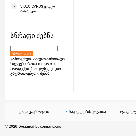
VIDEO CARDS ᲕᲘᲓᲔᲝ
ᲑᲐᲠᲐᲗᲔᲑᲘ
სწრაფი ძებნა
ᲡᲬᲠᲐᲤᲘ ᲫᲔᲑᲜᲐ
გამოიყენეთ საძიებო ძირითადი
სიტყვები, რათა იპოვოთ ის
პროდუქტი, რომელსაც ეძებთ.
გაფართოებული ძებნა
დაგვიკავშირდით
საყიდლების კალათა
ფასდაკლ
© 2026 Designed by
computex.ge