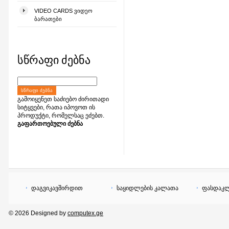
VIDEO CARDS ᲕᲘᲓᲔᲝ
ᲑᲐᲠᲐᲗᲔᲑᲘ
სწრაფი ძებნა
ᲡᲬᲠᲐᲤᲘ ᲫᲔᲑᲜᲐ
გამოიყენეთ საძიებო ძირითადი
სიტყვები, რათა იპოვოთ ის
პროდუქტი, რომელსაც ეძებთ.
გაფართოებული ძებნა
დაგვიკავშირდით
საყიდლების კალათა
ფასდაკლ
© 2026 Designed by
computex.ge