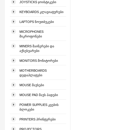
JOYSTICKS ᲯᲝᲘᲡᲢᲘᲙᲔᲑᲘ
KEYBOARDS ᲙᲚᲐᲕᲘᲐᲢᲣᲠᲔᲑᲘ
LAPTOPS ᲜᲝᲣᲗᲑᲣᲙᲔᲑᲘ
MICROPHONES
ᲛᲘᲙᲠᲝᲤᲝᲜᲔᲑᲘ
MINERS ᲛᲐᲘᲜᲔᲠᲔᲑᲘ ᲓᲐ
ᲐᲥᲡᲔᲡᲣᲐᲠᲔᲑᲘ
MONITORS ᲛᲝᲜᲘᲢᲝᲠᲔᲑᲘ
MOTHERBOARDS
ᲓᲔᲓᲐᲞᲚᲐᲢᲔᲑᲘ
MOUSE ᲛᲐᲣᲡᲔᲑᲘ
MOUSE PAD ᲛᲐᲣᲡ ᲞᲐᲓᲔᲑᲘ
POWER SUPPLIES ᲙᲕᲔᲑᲘᲡ
ᲑᲚᲝᲙᲔᲑᲘ
PRINTERS ᲞᲠᲘᲜᲢᲔᲠᲔᲑᲘ
PROJECTORS