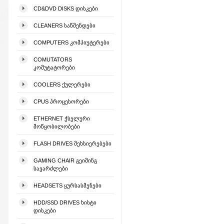
CD&DVD DISKS ᲓᲘᲡᲙᲔᲑᲘ
CLEANERS ᲡᲐᲬᲛᲔᲜᲓᲔᲑᲘ
COMPUTERS ᲙᲝᲛᲞᲘᲣᲢᲔᲠᲔᲑᲘ
COMUTATORS
ᲙᲝᲛᲣᲢᲐᲢᲝᲠᲔᲑᲘ
COOLERS ᲥᲣᲚᲔᲠᲔᲑᲘ
CPUS ᲞᲠᲝᲪᲔᲡᲝᲠᲔᲑᲘ
ETHERNET ᲥᲡᲔᲚᲣᲠᲘ
ᲛᲝᲬᲧᲝᲑᲘᲚᲝᲑᲔᲑᲘ
FLASH DRIVES ᲛᲔᲮᲡᲘᲔᲠᲔᲑᲔᲑᲘ
GAMING CHAIR ᲒᲔᲘᲛᲘᲜᲒ
ᲡᲐᲕᲐᲠᲫᲚᲔᲑᲘ
HEADSETS ᲧᲣᲠᲡᲐᲡᲛᲔᲜᲔᲑᲘ
HDD/SSD DRIVES ᲮᲘᲡᲢᲘ
ᲓᲘᲡᲙᲔᲑᲘ