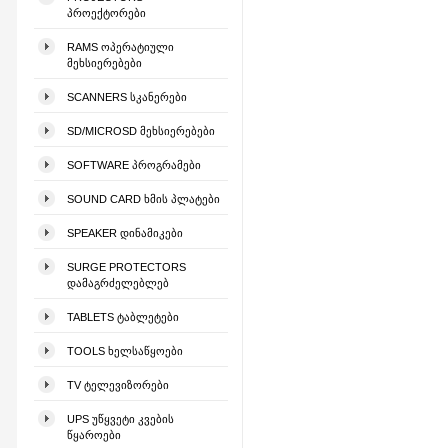
ᲞᲠᲝᲔᲥᲢᲝᲠᲔᲑᲘ
RAMS ᲝᲞᲔᲠᲐᲢᲘᲣᲚᲘ
ᲛᲔᲮᲡᲘᲔᲠᲔᲑᲔᲑᲘ
SCANNERS ᲡᲙᲐᲜᲔᲠᲔᲑᲘ
SD/MICROSD ᲛᲔᲮᲡᲘᲔᲠᲔᲑᲔᲑᲘ
SOFTWARE ᲞᲠᲝᲒᲠᲐᲛᲔᲑᲘ
SOUND CARD ᲮᲛᲘᲡ ᲞᲚᲐᲢᲔᲑᲘ
SPEAKER ᲓᲘᲜᲐᲛᲘᲙᲔᲑᲘ
SURGE PROTECTORS
ᲓᲐᲛᲐᲒᲠᲫᲔᲚᲔᲑᲚᲔᲑ
TABLETS ᲢᲐᲑᲚᲔᲢᲔᲑᲘ
TOOLS ᲮᲔᲚᲡᲐᲬᲧᲝᲔᲑᲘ
TV ᲢᲔᲚᲔᲕᲘᲖᲝᲠᲔᲑᲘ
UPS ᲣᲬᲧᲕᲔᲢᲘ ᲙᲕᲔᲑᲘᲡ
ᲬᲧᲐᲠᲝᲔᲑᲘ